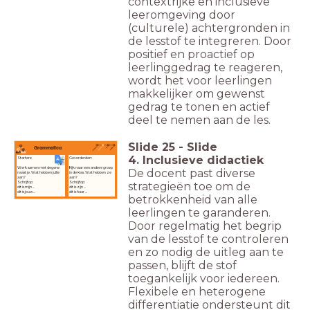
contextrijke en inclusieve
leeromgeving door
(culturele) achtergronden in
de lesstof te integreren. Door
positief en proactief op
leerlinggedrag te reageren,
wordt het voor leerlingen
makkelijker om gewenst
gedrag te tonen en actief
deel te nemen aan de les.
Slide
25
-
Slide
Grammatica
4. Inclusieve didactiek
Starters:
Gevorderden:
Werk samen met degene
Kijk naar een andere groep
De docent past diverse
naast je. Wat hebben jullie
in de klas. Wat hebben ze
aan?
aan?
Schrijf op:
Schrijf op:
strategieën toe om de
dit is mijn ...
dit is zijn ...
dit is jouw ...
dit is haar ...
betrokkenheid van alle
leerlingen te garanderen.
Door regelmatig het begrip
van de lesstof te controleren
en zo nodig de uitleg aan te
passen, blijft de stof
toegankelijk voor iedereen.
Flexibele en heterogene
differentiatie ondersteunt dit