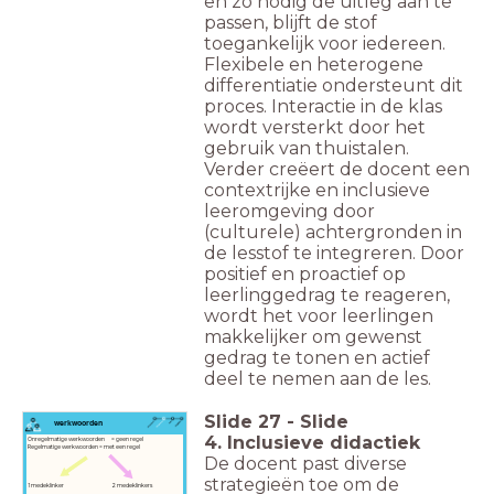
en zo nodig de uitleg aan te
passen, blijft de stof
toegankelijk voor iedereen.
Flexibele en heterogene
differentiatie ondersteunt dit
proces. Interactie in de klas
wordt versterkt door het
gebruik van thuistalen.
Verder creëert de docent een
contextrijke en inclusieve
leeromgeving door
(culturele) achtergronden in
de lesstof te integreren. Door
positief en proactief op
leerlinggedrag te reageren,
wordt het voor leerlingen
makkelijker om gewenst
gedrag te tonen en actief
deel te nemen aan de les.
Slide
27
-
Slide
werkwoorden
4. Inclusieve didactiek
Onregelmatige werkwoorden = geen regel
Regelmatige werkwoorden = met een regel
De docent past diverse
strategieën toe om de
1 medeklinker 2 medeklinkers