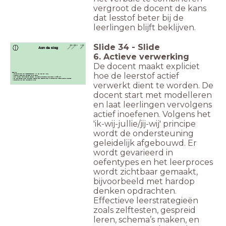
vergroot de docent de kans
dat lesstof beter bij de
leerlingen blijft beklijven.
Slide
34
-
Slide
Aan de slag
6. Actieve verwerking
De docent maakt expliciet
hoe de leerstof actief
Checklist:
Expliciete instructie voor toepassingsopdracht: wat, hoe, hoe lang, klaar?
Afwisseling in oefentypes (herkneden van de lesstof)
Eerst voordoen, daarna begeleidt inoefenen, vervolgens zelfstanding en weer samen (ik--wij-jij/jullie-wij)
Het leren zichtbaar maken (zelftesten, gespreid leren, schema’s maken, en samenvatten volgens de Cornell-methode )
Differentiëren waar nodig: heterogeen en flexibel.
verwerkt dient te worden. De
docent start met modelleren
en laat leerlingen vervolgens
actief inoefenen. Volgens het
'ik-wij-jullie/jij-wij' principe
wordt de ondersteuning
geleidelijk afgebouwd. Er
wordt gevarieerd in
oefentypes en het leerproces
wordt zichtbaar gemaakt,
bijvoorbeeld met hardop
denken opdrachten.
Effectieve leerstrategieën
zoals zelftesten, gespreid
leren, schema’s maken, en