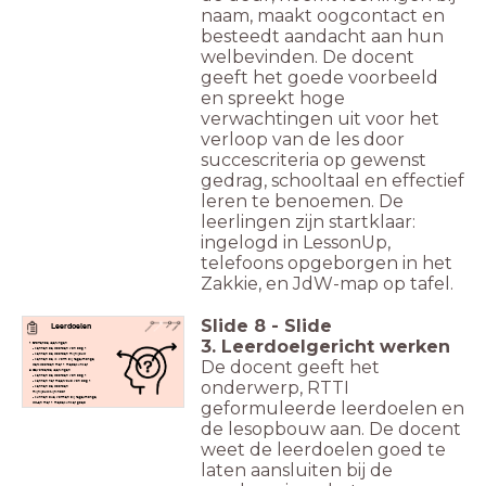
naam, maakt oogcontact en
besteedt aandacht aan hun
welbevinden. De docent
geeft het goede voorbeeld
en spreekt hoge
verwachtingen uit voor het
verloop van de les door
succescriteria op gewenst
gedrag, schooltaal en effectief
leren te benoemen. De
leerlingen zijn startklaar:
ingelogd in LessonUp,
telefoons opgeborgen in het
Zakkie, en JdW-map op tafel.
Slide
8
-
Slide
Leerdoelen
3. Leerdoelgericht werken
Startende leerlingen
- kennen de woorden van dag 1
- kennen de woorden mijn/jouw
- kennen de ik vorm bij regelmatige
De docent geeft het
werkwoorden met 1 medeklinker
Gevorderde leerlingen
- kennen de woorden van dag 1
onderwerp, RTTI
- kennen het meervoud van dag 1
- kennen de woorden
mijn/jouw/zijn/haar
- kunnen alle vormen bij regelmatige
geformuleerde leerdoelen en
ww-en met 1 medeklinker goed
schrijven
de lesopbouw aan. De docent
weet de leerdoelen goed te
laten aansluiten bij de