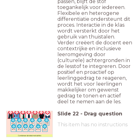
passen, blijft de stof
toegankelijk voor iedereen.
Flexibele en heterogene
differentiatie ondersteunt dit
proces. Interactie in de klas
wordt versterkt door het
gebruik van thuistalen.
Verder creëert de docent een
contextrijke en inclusieve
leeromgeving door
(culturele) achtergronden in
de lesstof te integreren. Door
positief en proactief op
leerlinggedrag te reageren,
wordt het voor leerlingen
makkelijker om gewenst
gedrag te tonen en actief
deel te nemen aan de les.
Slide
22
-
Drag question
de
de
het
het t-
de
This item has no instructions
de jurk
korte
onder-
hemd
shirt
blouse
broek
broek
de
de bh
de jas
de trui
de sok
de rok
broek
Combineer de tekst met de foto