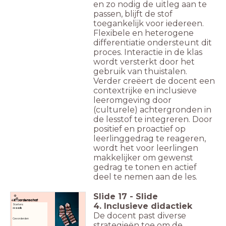
en zo nodig de uitleg aan te
passen, blijft de stof
toegankelijk voor iedereen.
Flexibele en heterogene
differentiatie ondersteunt dit
proces. Interactie in de klas
wordt versterkt door het
gebruik van thuistalen.
Verder creëert de docent een
contextrijke en inclusieve
leeromgeving door
(culturele) achtergronden in
de lesstof te integreren. Door
positief en proactief op
leerlinggedrag te reageren,
wordt het voor leerlingen
makkelijker om gewenst
gedrag te tonen en actief
deel te nemen aan de les.
Slide
17
-
Slide
Woordenschat
4. Inclusieve didactiek
Starters:
de
sok
De docent past diverse
Gevorderden
strategieën toe om de