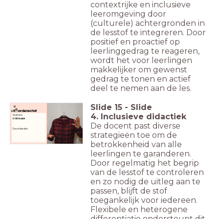
contextrijke en inclusieve
leeromgeving door
(culturele) achtergronden in
de lesstof te integreren. Door
positief en proactief op
leerlinggedrag te reageren,
wordt het voor leerlingen
makkelijker om gewenst
gedrag te tonen en actief
deel te nemen aan de les.
Slide
15
-
Slide
Woordenschat
4. Inclusieve didactiek
Starters:
de
blouse
De docent past diverse
Gevorderden
strategieën toe om de
betrokkenheid van alle
leerlingen te garanderen.
Door regelmatig het begrip
van de lesstof te controleren
en zo nodig de uitleg aan te
passen, blijft de stof
toegankelijk voor iedereen.
Flexibele en heterogene
differentiatie ondersteunt dit