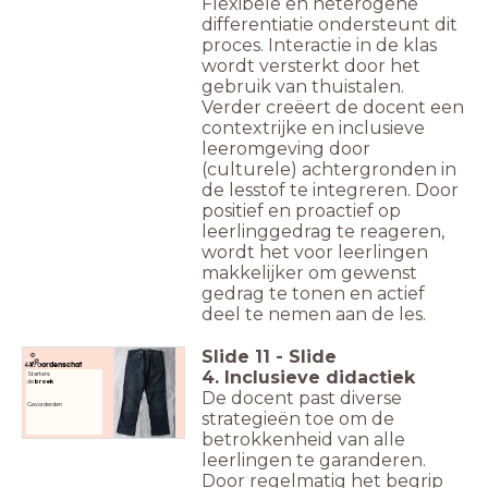
Flexibele en heterogene
differentiatie ondersteunt dit
proces. Interactie in de klas
wordt versterkt door het
gebruik van thuistalen.
Verder creëert de docent een
contextrijke en inclusieve
leeromgeving door
(culturele) achtergronden in
de lesstof te integreren. Door
positief en proactief op
leerlinggedrag te reageren,
wordt het voor leerlingen
makkelijker om gewenst
gedrag te tonen en actief
deel te nemen aan de les.
Slide
11
-
Slide
Woordenschat
4. Inclusieve didactiek
Starters:
de
broek
De docent past diverse
Gevorderden
strategieën toe om de
betrokkenheid van alle
leerlingen te garanderen.
Door regelmatig het begrip