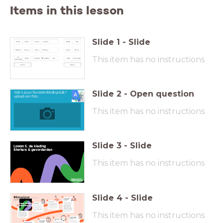
Items in this lesson
Slide
1
-
Slide
This item has no instructions
Slide
2
-
Open question
Wat is jouw favoriete kledingstuk?
upload een foto.
This item has no instructions
Slide
3
-
Slide
Lowan 5. de kleding
Starters & gevorderden
e
This item has no instructions
Slide
4
-
Slide
This item has no instructions