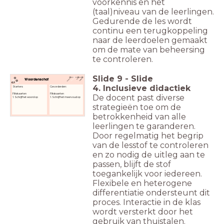
voorkennis en het
(taal)niveau van de leerlingen.
Gedurende de les wordt
continu een terugkoppeling
naar de leerdoelen gemaakt
om de mate van beheersing
te controleren.
Slide
9
-
Slide
Woordenschat
4. Inclusieve didactiek
Starters:
Gevorderden:
Flitskaarten
Flitskaarten
De docent past diverse
1. Schrijf het woord op
1. Schrijf het meervoud op
strategieën toe om de
betrokkenheid van alle
leerlingen te garanderen.
Door regelmatig het begrip
van de lesstof te controleren
en zo nodig de uitleg aan te
passen, blijft de stof
toegankelijk voor iedereen.
Flexibele en heterogene
differentiatie ondersteunt dit
proces. Interactie in de klas
wordt versterkt door het
gebruik van thuistalen.