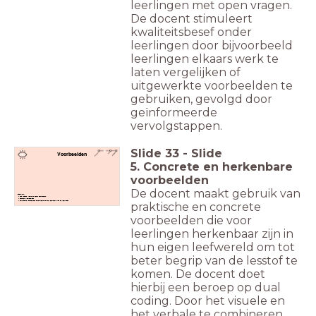
leerlingen met open vragen.
De docent stimuleert
kwaliteitsbesef onder
leerlingen door bijvoorbeeld
leerlingen elkaars werk te
laten vergelijken of
uitgewerkte voorbeelden te
gebruiken, gevolgd door
geïnformeerde
vervolgstappen.
Slide
33
-
Slide
Voorbeelden
5. Concrete en herkenbare
voorbeelden
De docent maakt gebruik van
Checklist:
Dual Coding (woord en beeld combineren)
Concrete voorbeelden
Herkenbare voorbeelden gerelateerd aan de leefwereld van de leerlingen
praktische en concrete
voorbeelden die voor
leerlingen herkenbaar zijn in
hun eigen leefwereld om tot
beter begrip van de lesstof te
komen. De docent doet
hierbij een beroep op dual
coding. Door het visuele en
het verbale te combineren