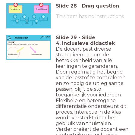
Slide
28
-
Drag question
1 medeklinker
2 medeklinkers
This item has no instructions
ko
p
en
re
nn
en
ma
k
en
ze
gg
en
le
r
en
pa
kk
en
lo
p
en
Slide
29
-
Slide
werkwoorden
4. Inclusieve didactiek
vandaag =
Regelmatige werkwoorden = met een regel
De docent past diverse
strategieën toe om de
1 medeklinker 2 medeklinkers
betrokkenheid van alle
leerlingen te garanderen.
Door regelmatig het begrip
van de lesstof te controleren
en zo nodig de uitleg aan te
passen, blijft de stof
toegankelijk voor iedereen.
Flexibele en heterogene
differentiatie ondersteunt dit
proces. Interactie in de klas
wordt versterkt door het
gebruik van thuistalen.
Verder creëert de docent een
contextrijke en inclusieve