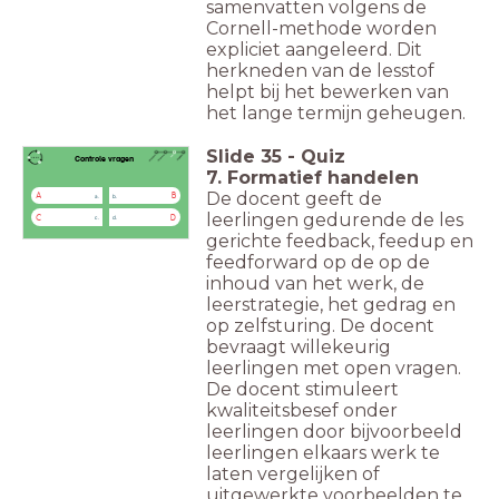
samenvatten volgens de
Cornell-methode worden
expliciet aangeleerd. Dit
herkneden van de lesstof
helpt bij het bewerken van
het lange termijn geheugen.
Slide
35
-
Quiz
Controle vragen
7. Formatief handelen
De docent geeft de
A
B
a.
b.
leerlingen gedurende de les
C
D
c.
d.
gerichte feedback, feedup en
feedforward op de op de
inhoud van het werk, de
leerstrategie, het gedrag en
op zelfsturing. De docent
bevraagt willekeurig
leerlingen met open vragen.
De docent stimuleert
kwaliteitsbesef onder
leerlingen door bijvoorbeeld
leerlingen elkaars werk te
laten vergelijken of
uitgewerkte voorbeelden te