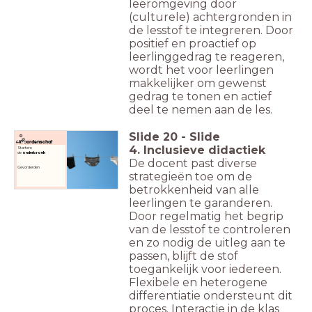
leeromgeving door
(culturele) achtergronden in
de lesstof te integreren. Door
positief en proactief op
leerlinggedrag te reageren,
wordt het voor leerlingen
makkelijker om gewenst
gedrag te tonen en actief
deel te nemen aan de les.
Slide
20
-
Slide
Woordenschat
4. Inclusieve didactiek
Starters:
de
onderbroek
De docent past diverse
Gevorderden
strategieën toe om de
betrokkenheid van alle
leerlingen te garanderen.
Door regelmatig het begrip
van de lesstof te controleren
en zo nodig de uitleg aan te
passen, blijft de stof
toegankelijk voor iedereen.
Flexibele en heterogene
differentiatie ondersteunt dit
proces. Interactie in de klas