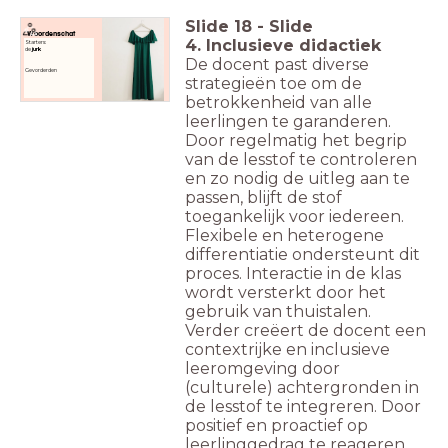
Slide
18
-
Slide
Woordenschat
4. Inclusieve didactiek
Starters:
de
jurk
De docent past diverse
Gevorderden
strategieën toe om de
betrokkenheid van alle
leerlingen te garanderen.
Door regelmatig het begrip
van de lesstof te controleren
en zo nodig de uitleg aan te
passen, blijft de stof
toegankelijk voor iedereen.
Flexibele en heterogene
differentiatie ondersteunt dit
proces. Interactie in de klas
wordt versterkt door het
gebruik van thuistalen.
Verder creëert de docent een
contextrijke en inclusieve
leeromgeving door
(culturele) achtergronden in
de lesstof te integreren. Door
positief en proactief op
leerlinggedrag te reageren,