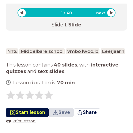
1
/
40
next
Slide
1
:
Slide
NT2
Middelbare school
vmbo lwoo, b
Leerjaar 1
This lesson contains
40 slides
,
with
interactive
quizzes
and
text slides
.
Lesson duration is:
70
min
Start lesson
Save
Share
Print lesson