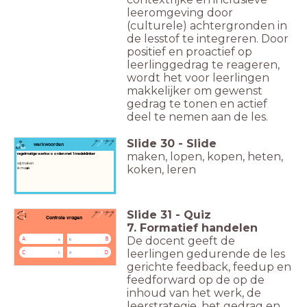
leeromgeving door
(culturele) achtergronden in
de lesstof te integreren. Door
positief en proactief op
leerlinggedrag te reageren,
wordt het voor leerlingen
makkelijker om gewenst
gedrag te tonen en actief
deel te nemen aan de les.
Slide
30
-
Slide
werkwoorden
maken, lopen, kopen, heten,
regelmatige werkwoorden met 1 medeklinker
wij maken
koken, leren
ik ma
a
k
Slide
31
-
Quiz
Controle vragen
7. Formatief handelen
De docent geeft de
A
B
a.
b.
leerlingen gedurende de les
C
D
c.
d.
gerichte feedback, feedup en
feedforward op de op de
inhoud van het werk, de
leerstrategie, het gedrag en