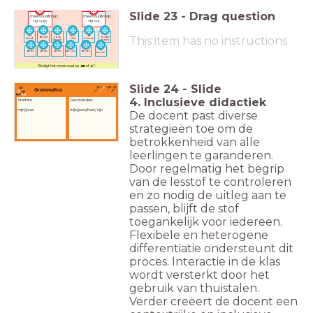
Slide
23
-
Drag question
meervoud&nbsp;
meervoud&nbsp;
<br>+en
<br>+s
de
de
het
het t-
de
This item has no instructions
de jurk
korte
onder-
hemd
shirt
blouse
broek
broek
de
de bh
de jas
de trui
de sok
de rok
broek
Eindigt het meervoud op -
en
of -
s
?
Slide
24
-
Slide
Grammatica
4. Inclusieve didactiek
Starters:
Gevorderden:
mijn/jouw
mijn/jouw/haar/zijn
De docent past diverse
strategieën toe om de
betrokkenheid van alle
leerlingen te garanderen.
Door regelmatig het begrip
van de lesstof te controleren
en zo nodig de uitleg aan te
passen, blijft de stof
toegankelijk voor iedereen.
Flexibele en heterogene
differentiatie ondersteunt dit
proces. Interactie in de klas
wordt versterkt door het
gebruik van thuistalen.
Verder creëert de docent een