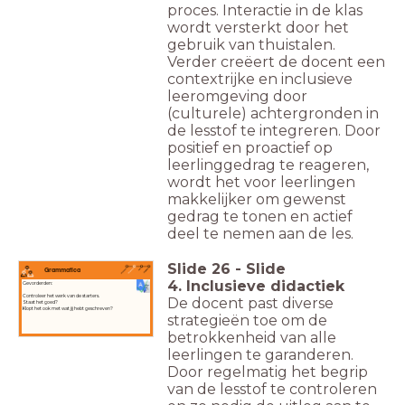
proces. Interactie in de klas
wordt versterkt door het
gebruik van thuistalen.
Verder creëert de docent een
contextrijke en inclusieve
leeromgeving door
(culturele) achtergronden in
de lesstof te integreren. Door
positief en proactief op
leerlinggedrag te reageren,
wordt het voor leerlingen
makkelijker om gewenst
gedrag te tonen en actief
deel te nemen aan de les.
Slide
26
-
Slide
Grammatica
4. Inclusieve didactiek
Gevorderden:
Controleer het werk van de starters.
De docent past diverse
Staat het goed?
Klopt het ook met wat jij hebt geschreven?
strategieën toe om de
betrokkenheid van alle
leerlingen te garanderen.
Door regelmatig het begrip
van de lesstof te controleren