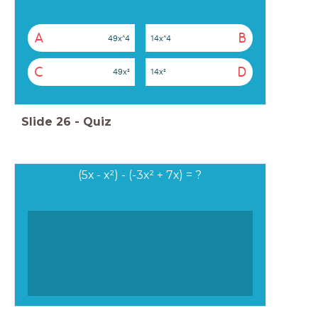
A
B
49x^4
14x^4
C
D
49x²
14x²
Slide
26
-
Quiz
(5x - x²) - (-3x² + 7x) = ?