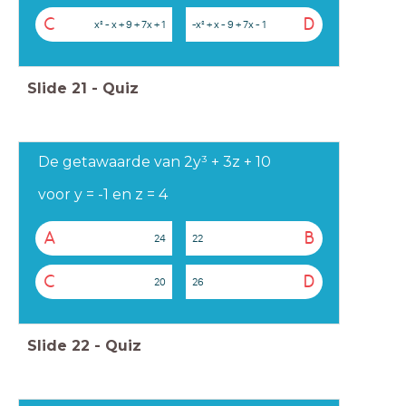
C
D
x² - x + 9 + 7x + 1
-x² + x - 9 + 7x - 1
Slide
21
-
Quiz
De getawaarde van 2y³ + 3z + 10
voor y = -1 en z = 4
A
B
24
22
C
D
20
26
Slide
22
-
Quiz