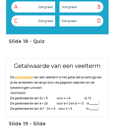
A
B
2de graad
1ste graad
C
D
3de graad
5de graad
Slide
18
-
Quiz
Getalwaarde van een veelterm
De
getalwaarde
van een veelterm is het getal dat je verkrijgt als
je de variabelen vervangt door de gegeven waarden en de
bewerkingen uitvoert.
Voorbeeld:
De getalwaarde van 2x + 5 voor x = 4 is 13
De getalwaarde van a + 2b voor a = 2 en b = -3 is ______
*
De getalwaarde van 2x² - 3x + 4 voor x = 3 is ______
*
Slide
19
-
Slide