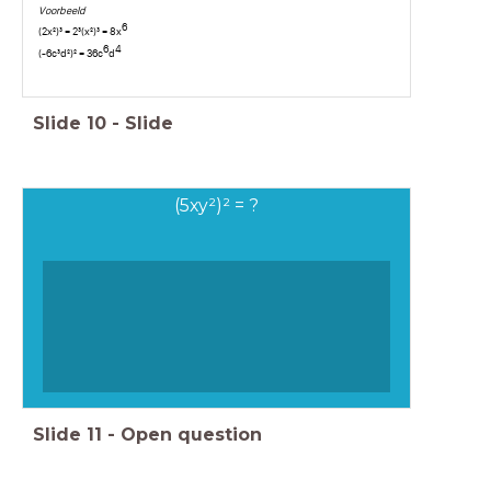
Voorbeeld
6
(2x²)³ = 2³(x²)³ = 8x
6
4
(-6c³d²)² = 36c
d
Slide
10
-
Slide
(5xy²)² = ?
Slide
11
-
Open question