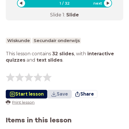
1
/
32
next
Slide
1
:
Slide
Wiskunde
Secundair onderwijs
This lesson contains
32 slides
,
with
interactive
quizzes
and
text slides
.
Start lesson
Save
Share
Print lesson
Items in this lesson