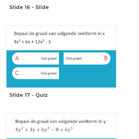
Slide
16
-
Slide
A
B
2de graad
3de graad
C
1ste graad
Slide
17
-
Quiz