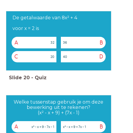
De getalwaarde van 8x² + 4
voor x = 2 is
A
B
32
36
C
D
20
40
Slide
20
-
Quiz
Welke tussenstap gebruik je om deze
bewerking uit te rekenen?
(x² - x + 9) + (7x - 1)
A
B
x² - x + 9 - 7x - 1
x² - x + 9 + 7x - 1