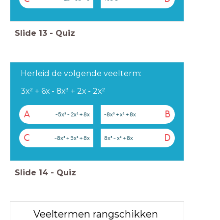
Slide
13
-
Quiz
Herleid de volgende veelterm:
3x² + 6x - 8x³ + 2x - 2x²
A
B
-5x³ - 2x² + 8x
-8x³ + x² + 8x
C
D
-8x³ + 5x² + 8x
8x³ - x² + 8x
Slide
14
-
Quiz
Veeltermen rangschikken