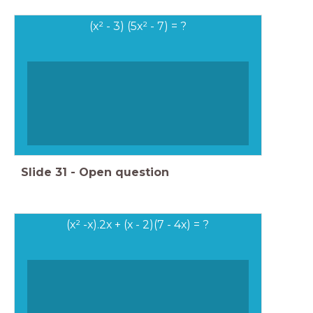
(x² - 3) (5x² - 7) = ?
Slide
31
-
Open question
(x² -x).2x + (x - 2)(7 - 4x) = ?