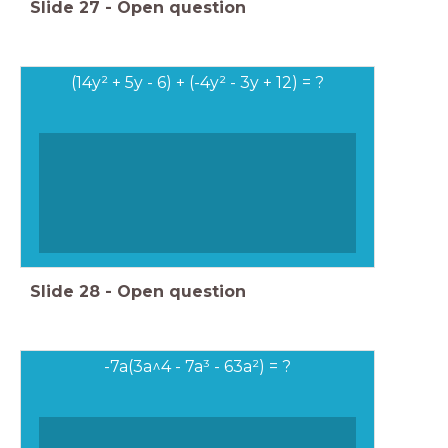
Slide
27
-
Open question
(14y² + 5y - 6) + (-4y² - 3y + 12) = ?
Slide
28
-
Open question
-7a(3a^4 - 7a³ - 63a²) = ?