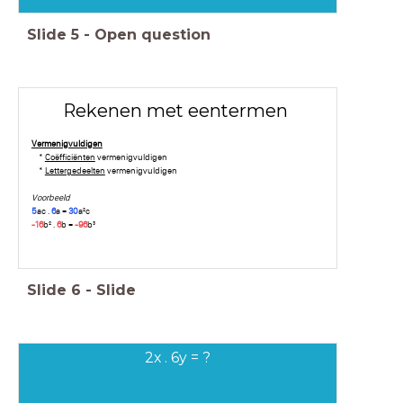
Slide
5
-
Open question
Rekenen met eentermen
Vermenigvuldigen
*
Coëfficiënten
vermenigvuldigen
*
Lettergedeelten
vermenigvuldigen
Voorbeeld
5
ac .
6
a =
30
a²c
-16
b² .
6
b =
-96
b³
Slide
6
-
Slide
2x . 6y = ?