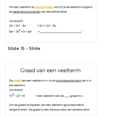
Om een veelterm te
rangschikken
, schrijf je de veelterm volgens
de
dalende exponenten
van eenzelfde letter.
Voorbeeld:
2x² + 3x³ - 8x = 3x³ + 2x² - 8x
4
6a³ - 7a
+ 9 + 3a² = ________________________________
*
Slide
15
-
Slide
Graad van een veelterm
De
graad
van een veelterm in x is de
grootste exponent
van x in
die veelterm.
Voorbeeld:
5
7x
- 2x³ + 8 = een veelterm van de ____ graad in x
Om de graad te bepalen van een veelterm ga je deze eerst
rangschikken. De graad is dan de exponent van de eerst term.