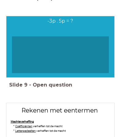
-3p . 5p = ?
Slide
9
-
Open question
Rekenen met eentermen
Machtsverheffing
*
Coëfficiënten
verheffen tot de macht
*
Lettergedeelten
verheffen tot de macht