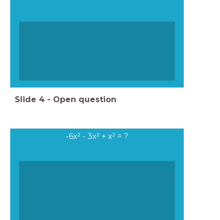
Slide
4
-
Open question
-6x² - 3x² + x² = ?