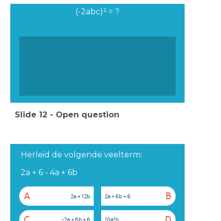
(-2abc)² = ?
Slide
12
-
Open question
Herleid de volgende veelterm:
2a + 6 - 4a + 6b
A
B
2a + 12b
2a + 6b + 6
C
D
-2a + 6b + 6
10a²b