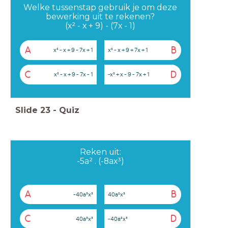
Welke tussenstap gebruik je om deze
bewerking uit te rekenen?
(x² - x + 9) - (7x - 1)
A
B
x² - x + 9 - 7x + 1
x² - x + 9 + 7x + 1
C
D
x² - x + 9 - 7x - 1
-x² + x - 9 - 7x + 1
Slide
23
-
Quiz
Reken uit:
-5a² . (-8ax³)
A
B
-40a³x³
40a²x³
C
D
40a³x³
-40a²x³