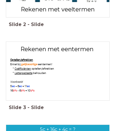
Rekenen met veeltermen
Slide
2
-
Slide
Rekenen met eentermen
Optellen/aftrekken
Enkel bij
gelijksoortige
eentermen!
*
Coëfficiënten
optellen/aftrekken
*
Lettergedeelte
behouden
Voorbeeld
5
ac
+ 6
ac
= 11
ac
16
b²c
- 6
b²c
= 10
b²c
Slide
3
-
Slide
5c + 16c + 4c = ?