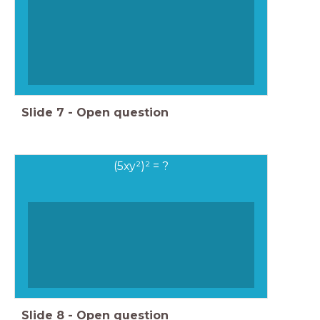
Slide
7
-
Open question
(5xy²)² = ?
Slide
8
-
Open question