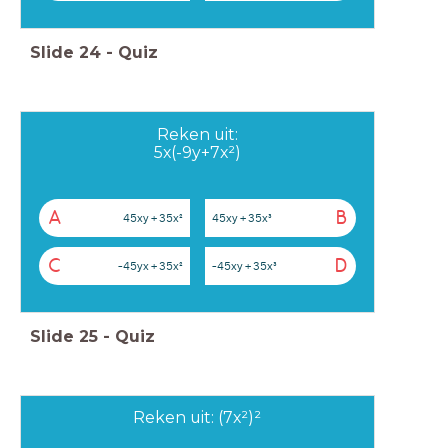
Slide
24
-
Quiz
Reken uit:
5x(-9y+7x²)
A
B
45xy + 35x²
45xy + 35x³
C
D
-45yx + 35x²
-45xy + 35x³
Slide
25
-
Quiz
Reken uit: (7x²)²