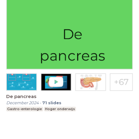
De pancreas
December 2024
-
71
slides
Gastro-enterologie
Hoger onderwijs