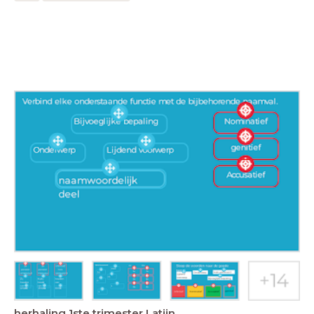
herhaling 1ste trimester Latijn