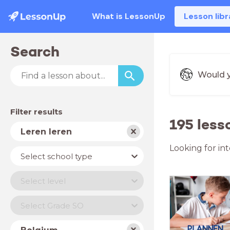
What is LessonUp
Lesson libr
Search
Would y
Filter results
195 less
Subject
Leren leren
Looking for in
School
Select school type
type
Level
Select level
Year
Select Grade SO
Country