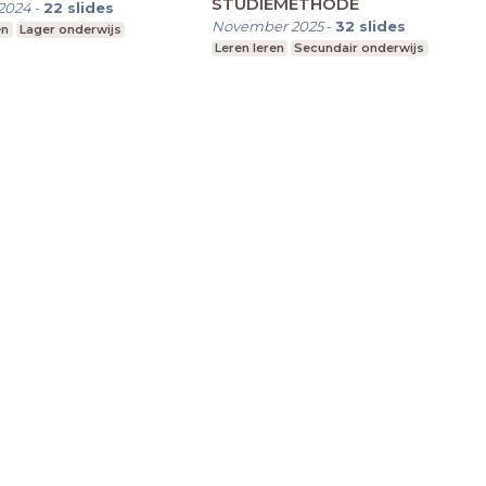
STUDIEMETHODE
2024
-
22
slides
November 2025
-
32
slides
en
Lager onderwijs
Leren leren
Secundair onderwijs