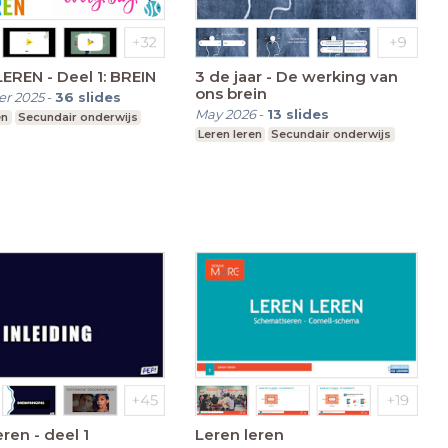
LEREN LEREN - Deel 1: BREIN
3 de jaar - De werking van
ons brein
r 2025
-
36
slides
May 2026
-
13
slides
en
Secundair onderwijs
Leren leren
Secundair onderwijs
eren - deel 1
Leren leren