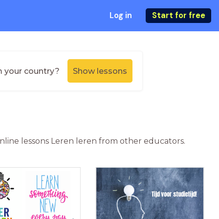
Log in
Start for free
m your country?
Show lessons
online lessons Leren leren from other educators.