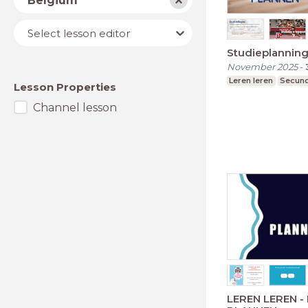
Belgium
Lesson
Select lesson editor
editor
Studieplannin
November 2025
-
Leren leren
Secund
Lesson Properties
Channel lesson
LEREN LEREN - 