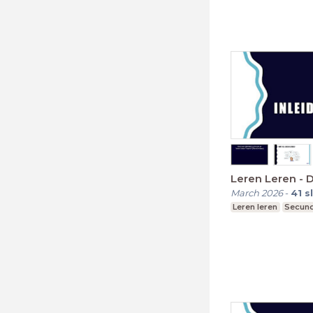
Leren Leren - D
March 2026
-
41
s
Leren leren
Secund