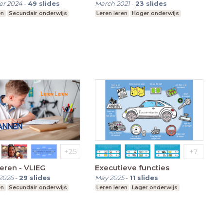
r 2024
-
49
slides
March 2021
-
23
slides
en
Secundair onderwijs
Leren leren
Hoger onderwijs
eren - VLIEG
Executieve functies
2026
-
29
slides
May 2025
-
11
slides
en
Secundair onderwijs
Leren leren
Lager onderwijs