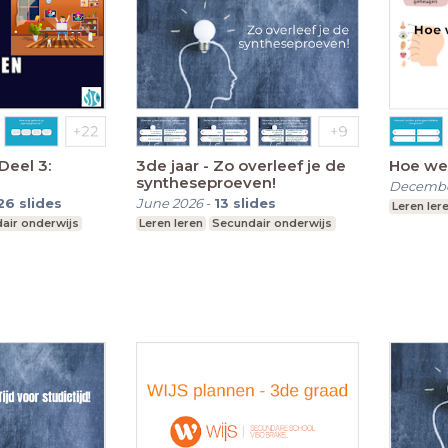
Deel 3:
3de jaar - Zo overleef je de
Hoe we
syntheseproeven!
Decembe
26
slides
June 2026
-
13
slides
Leren ler
air onderwijs
Leren leren
Secundair onderwijs