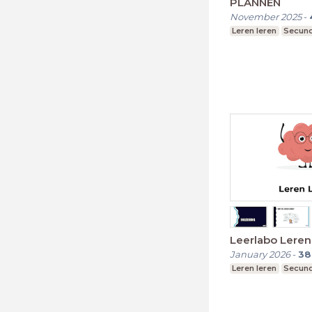
PLANNEN
November 2025
-
Leren leren
Secund
Leerlabo Leren
January 2026
-
38
Leren leren
Secund