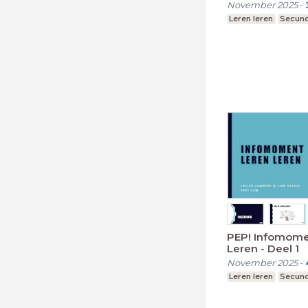
November 2025
-
Leren leren
Secund
PEP! Infomome
Leren - Deel 1
November 2025
-
Leren leren
Secund