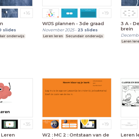
en
WIJS plannen - 3de graad
3 A - D
brein
0
slides
November 2025
-
23
slides
Decembe
air onderwijs
Leren leren
Secundair onderwijs
Leren ler
 Leren
W2 : MC 2 : Ontstaan van de
Leren l