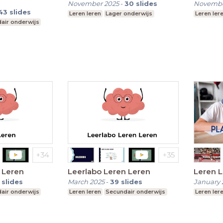
November 2025
-
30
slides
Novembe
43
slides
Leren leren
Lager onderwijs
Leren ler
air onderwijs
 Leren
Leerlabo Leren Leren
Leren L
slides
March 2025
-
39
slides
January 
air onderwijs
Leren leren
Secundair onderwijs
Leren ler