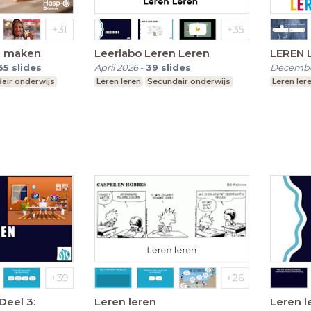
g maken
Leerlabo Leren Leren
35
slides
April 2026
-
39
slides
Decembe
air onderwijs
Leren leren
Secundair onderwijs
Leren ler
Deel 3:
Leren leren
Leren l