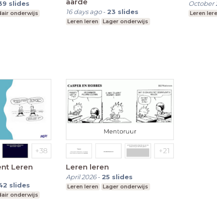
aarde
39
slides
October 
16 days ago
-
23
slides
air onderwijs
Leren ler
Leren leren
Lager onderwijs
nt Leren
Leren leren
April 2026
-
25
slides
42
slides
Leren leren
Lager onderwijs
air onderwijs