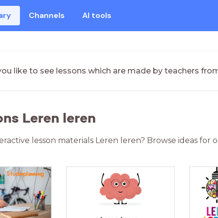
ary
Channels
AI tools
ou like to see lessons which are made by teachers fro
ons Leren leren
teractive lesson materials Leren leren? Browse ideas for 