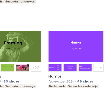
ds
Secundair onderwijs
g
Humor
4
-
30
slides
November 2024
-
48
slides
ds
Secundair onderwijs
Nederlands
Secundair onderwijs