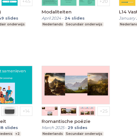
)
Modaliteiten
L14 Vas
49
slides
April 2024
-
24
slides
January 
air onderwijs
Nederlands
Secundair onderwijs
Nederlan
eit
Romantische poëzie
18
slides
March 2025
-
29
slides
iedenis
+2
Nederlands
Secundair onderwijs