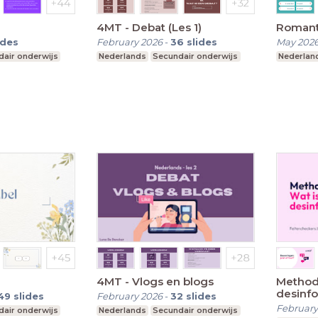
4MT - Debat (Les 1)
Romant
ides
February 2026
-
36
slides
May 202
air onderwijs
Nederlands
Secundair onderwijs
Nederlan
4MT - Vlogs en blogs
Methodi
desinfo
49
slides
February 2026
-
32
slides
February
air onderwijs
Nederlands
Secundair onderwijs