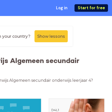
Log in
Start for free
m your country?
Show lessons
ijs Algemeen secundair
erwijs Algemeen secundair onderwijs leerjaar 4?