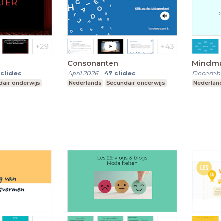
Consonanten
Mindm
slides
April 2026
-
47
slides
Decembe
air onderwijs
Nederlands
Secundair onderwijs
Nederlan