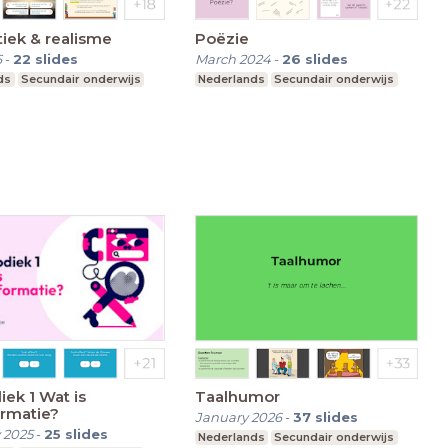
iek & realisme
Poëzie
6
-
22
slides
March 2024
-
26
slides
ds
Secundair onderwijs
Nederlands
Secundair onderwijs
ek 1 Wat is
Taalhumor
rmatie?
January 2026
-
37
slides
 2025
-
25
slides
Nederlands
Secundair onderwijs