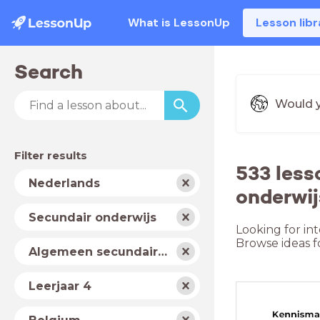
What is LessonUp
Lesson libr
Search
Would y
Filter results
533 less
Subject
Nederlands
onderwij
School
Secundair onderwijs
type
Looking for in
Browse ideas f
Level
Algemeen secundair onderwijs
Year
Leerjaar 4
Country