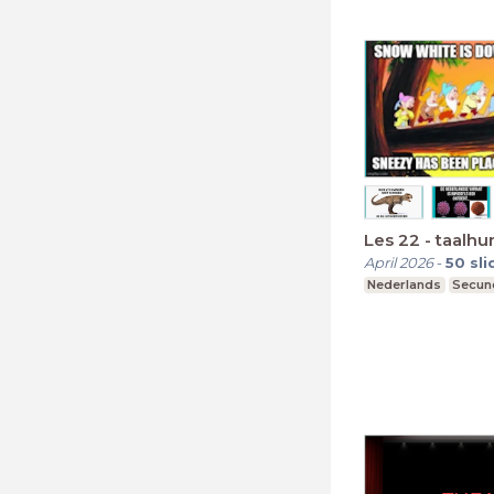
Les 22 - taalh
April 2026
-
50
sli
Nederlands
Secund