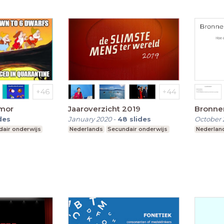
umor
Jaaroverzicht 2019
Bronne
des
January 2020
-
48
slides
October 
air onderwijs
Nederlands
Secundair onderwijs
Nederlan