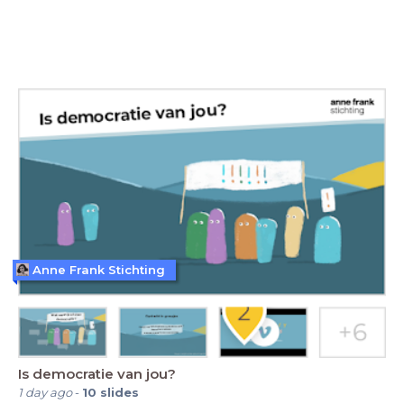
Anne Frank Stichting
Is democratie van jou?
1 day ago
-
10
slides