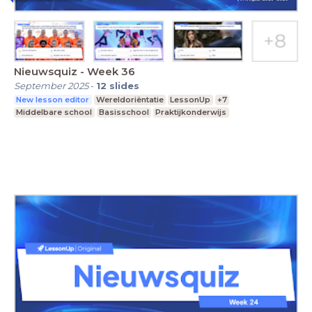
Nieuwsquiz - Week 36
September 2025
-
12
slides
New lesson editor
Wereldoriëntatie
LessonUp
+7
Middelbare school
Basisschool
Praktijkonderwijs