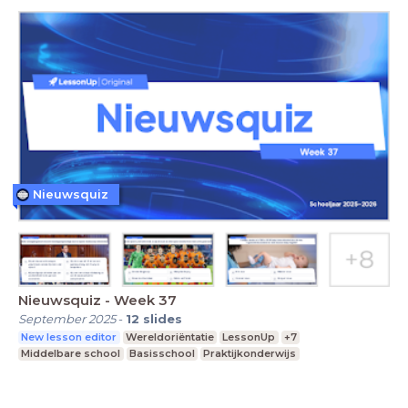
Nieuwsquiz
Nieuwsquiz - Week 37
September 2025
-
12
slides
New lesson editor
Wereldoriëntatie
LessonUp
+7
Middelbare school
Basisschool
Praktijkonderwijs