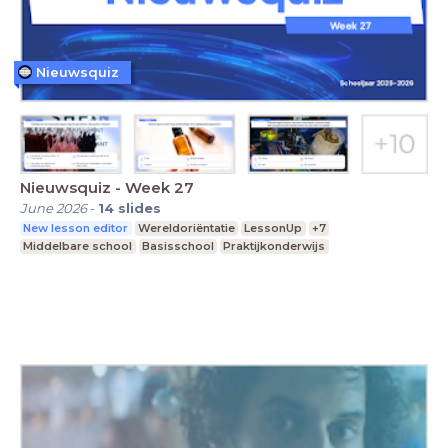
Nieuwsquiz
Nieuwsquiz - Week 27
June 2026
-
14
slides
New lesson editor
Wereldoriëntatie
LessonUp
+7
Middelbare school
Basisschool
Praktijkonderwijs