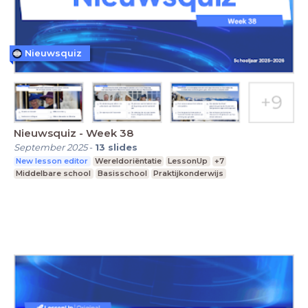
Nieuwsquiz
Nieuwsquiz - Week 38
September 2025
-
13
slides
New lesson editor
Wereldoriëntatie
LessonUp
+7
Middelbare school
Basisschool
Praktijkonderwijs