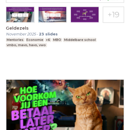
Geldezels
November 2025
-
23
slides
Mentorles
Economie
+6
MBO
Middelbare school
vmbo, mavo, havo, vwo