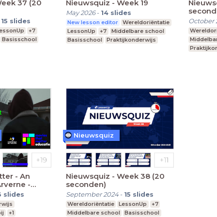
Week 37 (20
Nieuwsquiz - Week 19
Nieuwsq
second
May 2026
-
14
slides
-
15
slides
October 
New lesson editor
Wereldoriëntatie
essonUp
+7
Wereldori
LessonUp
+7
Middelbare school
Basisschool
Middelba
Basisschool
Praktijkonderwijs
Praktijko
Nieuwsquiz
ter - An
Nieuwsquiz - Week 38 (20
rverne -
seconden)
3
slides
September 2024
-
15
slides
wijs
Wereldoriëntatie
LessonUp
+7
ij
+1
Middelbare school
Basisschool