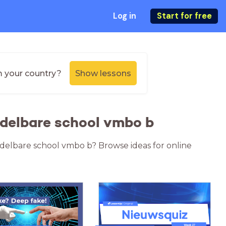
Log in
Start for free
m your country?
Show lessons
ddelbare school vmbo b
ddelbare school vmbo b? Browse ideas for online