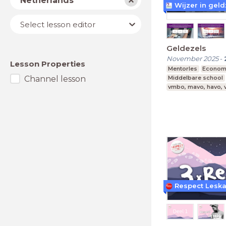
Netherlands
Wijzer in gel
Lesson
Select lesson editor
editor
Geldezels
November 2025
-
Lesson Properties
Mentorles
Econom
Channel lesson
Middelbare school
vmbo, mavo, havo,
Respect Lesk