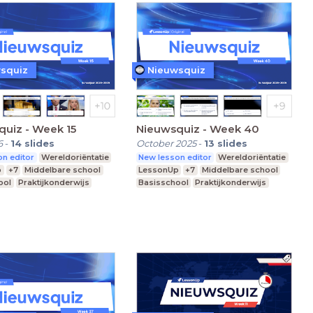
squiz
Nieuwsquiz
uiz - Week 15
Nieuwsquiz - Week 40
6
-
14
slides
October 2025
-
13
slides
n editor
Wereldoriëntatie
New lesson editor
Wereldoriëntatie
p
+7
Middelbare school
LessonUp
+7
Middelbare school
ool
Praktijkonderwijs
Basisschool
Praktijkonderwijs