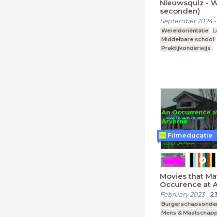
Nieuwsquiz - 
seconden)
September 2024
Wereldoriëntatie
L
Middelbare school
Praktijkonderwijs
Filmeducatie
Movies that Mat
Occurence at A
vmbo-breed
February 2023
-
2
Burgerschapsonder
Mens & Maatschapp