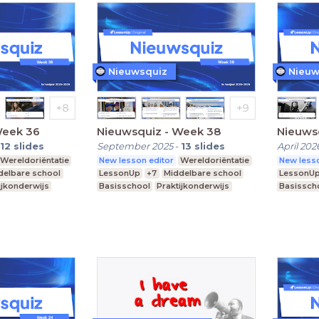
Nieuwsquiz
Nieuw
Week 36
Nieuwsquiz - Week 38
Nieuwsq
12
slides
September 2025
-
13
slides
April 202
Wereldoriëntatie
New lesson editor
Wereldoriëntatie
New lesso
delbare school
LessonUp
+7
Middelbare school
LessonU
ijkonderwijs
Basisschool
Praktijkonderwijs
Basissch