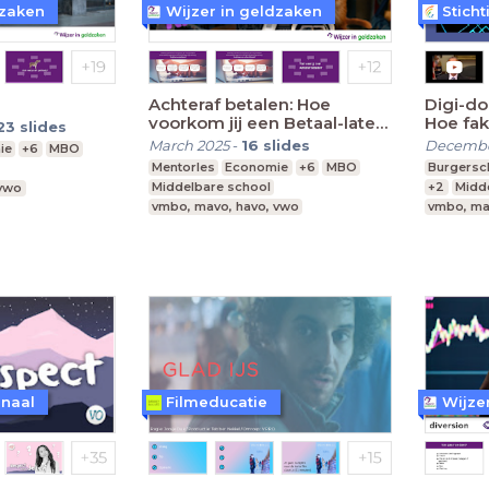
dzaken
Wijzer in geldzaken
Stich
Achteraf betalen: Hoe
Digi-do
voorkom jij een Betaal-later-
Hoe fak
23
slides
kater?
March 2025
-
16
slides
Decembe
ie
+6
MBO
Mentorles
Economie
+6
MBO
Burgersc
Middelbare school
+2
Midd
 vwo
vmbo, mavo, havo, vwo
vmbo, ma
anaal
Filmeducatie
Wijze