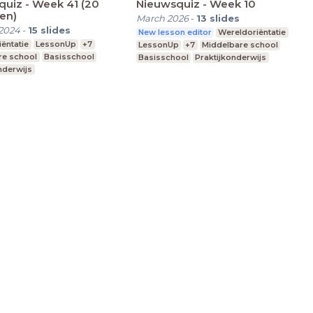
uiz - Week 41 (20
Nieuwsquiz - Week 10
en)
March 2026
-
13
slides
2024
-
15
slides
New lesson editor
Wereldoriëntatie
ëntatie
LessonUp
+7
LessonUp
+7
Middelbare school
re school
Basisschool
Basisschool
Praktijkonderwijs
nderwijs