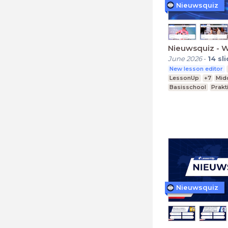
Nieuwsquiz
Nieuwsquiz - 
June 2026
-
14
sl
New lesson editor
LessonUp
+7
Mid
Basisschool
Prakt
Nieuwsquiz