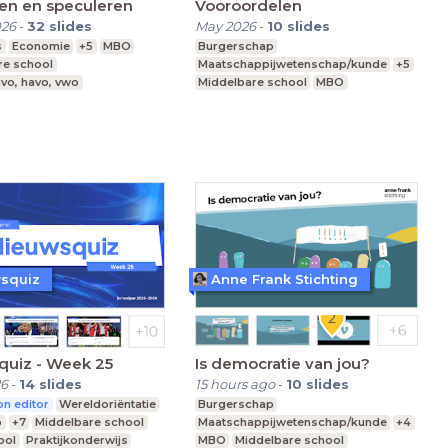
en en speculeren
Vooroordelen
026
-
32
slides
May 2026
-
10
slides
s
Economie
+5
MBO
Burgerschap
re school
Maatschappijwetenschap/kunde
+5
vo, havo, vwo
Middelbare school
MBO
vmbo, mavo, havo, vwo
squiz
Anne Frank Stichting
quiz - Week 25
Is democratie van jou?
26
-
14
slides
15 hours ago
-
10
slides
n editor
Wereldoriëntatie
Burgerschap
p
+7
Middelbare school
Maatschappijwetenschap/kunde
+4
ool
Praktijkonderwijs
MBO
Middelbare school