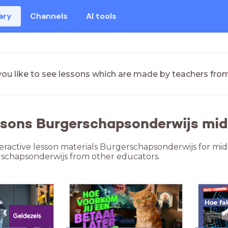
ary
Channels
AI tools
ou like to see lessons which are made by teachers fro
ssons Burgerschapsonderwijs mi
teractive lesson materials Burgerschapsonderwijs for mi
rschapsonderwijs from other educators.