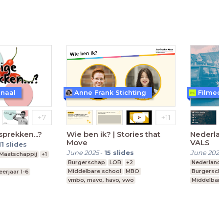
vmbo, mavo, havo, vwo
Leerjaar 1-3
anaal
Anne Frank Stichting
Filme
sprekken...?
Wie ben ik? | Stories that
Nederla
Move
VALS
11
slides
June 2025
-
15
slides
June 20
Maatschappij
+1
Burgerschap
LOB
+2
Nederlan
Middelbare school
MBO
Burgersc
eerjaar 1-6
vmbo, mavo, havo, vwo
Middelba
vmbo, ma