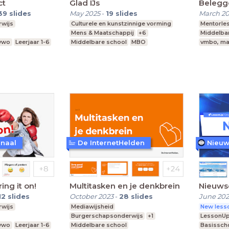
ct
Glad IJs
Belegg
39
slides
May 2025
-
19
slides
March 2
wijs
Culturele en kunstzinnige vorming
Mentorle
Mens & Maatschappij
+6
Middelba
 vwo
Leerjaar 1-6
Middelbare school
MBO
vmbo, ma
vmbo, mavo, havo, vwo
anaal
De InternetHelden
Nieuw
ing it on!
Multitasken en je denkbrein
Nieuws
12
slides
October 2023
-
28
slides
June 20
wijs
Mediawijsheid
New lesso
Burgerschapsonderwijs
+1
LessonU
 vwo
Leerjaar 1-6
Middelbare school
Basissch