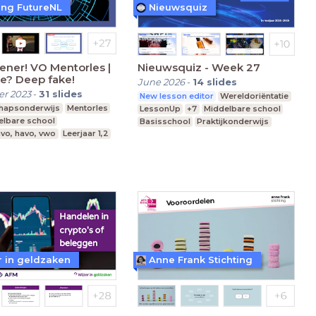
ting FutureNL
Nieuwsquiz
ener! VO Mentorles |
Nieuwsquiz - Week 27
e? Deep fake!
June 2026
-
14
slides
r 2023
-
31
slides
New lesson editor
Wereldoriëntatie
hapsonderwijs
Mentorles
LessonUp
+7
Middelbare school
elbare school
Basisschool
Praktijkonderwijs
vo, havo, vwo
Leerjaar 1,2
r in geldzaken
Anne Frank Stichting