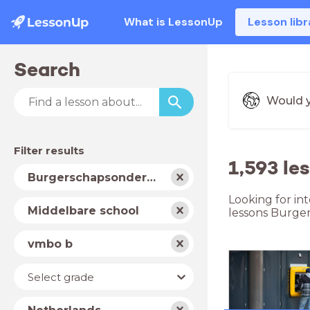
What is LessonUp
Lesson libr
Search
Would y
Filter results
1,593 le
Subject
Burgerschapsonderwijs
Looking for in
School
Middelbare school
lessons Burge
type
Level
vmbo b
Year
Select grade
Country