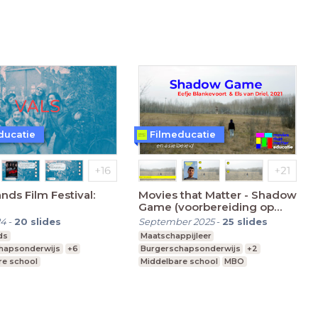
vmbo, mavo, havo, vwo
ducatie
Filmeducatie
nds Film Festival:
Movies that Matter - Shadow
Game (voorbereiding op
film kijken) - v.a. vmbo-
24
-
20
slides
September 2025
-
25
slides
breed
ds
Maatschappijleer
hapsonderwijs
+6
Burgerschapsonderwijs
+2
re school
Middelbare school
MBO
vo, havo, vwo
Leerjaar 3-6
vmbo, havo, vwo