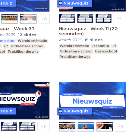
squiz
Nieuwsquiz
quiz - Week 37
Nieuwsquiz - Week 11 (20
seconden)
er 2025
-
12
slides
March 2025
-
15
slides
n editor
Wereldoriëntatie
Wereldoriëntatie
LessonUp
+7
p
+7
Middelbare school
Middelbare school
Basisschool
ool
Praktijkonderwijs
Praktijkonderwijs
squiz
Nieuwsquiz