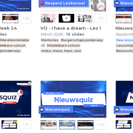
Respect Leskanaal
Nieuw
Week 24
VO - I have a dream - Les 1
Nieuws
ides
March 2026
-
13
slides
Septemb
Wereldoriëntatie
Mentorles
Burgerschapsonderwijs
New lesso
delbare school
+1
Middelbare school
LessonU
ijkonderwijs
vmbo, mavo, havo, vwo
Basissch
Nieuwsquiz
Nieuw