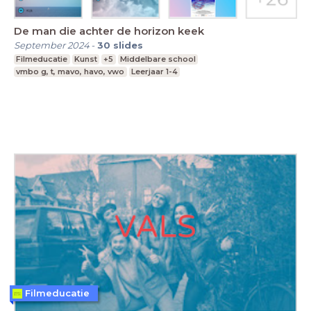
De man die achter de horizon keek
September 2024
-
30
slides
Filmeducatie
Kunst
+5
Middelbare school
vmbo g, t, mavo, havo, vwo
Leerjaar 1-4
Filmeducatie