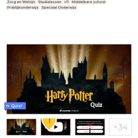
Zorg en Welzijn
Studielessen
+11
Middelbare school
Praktijkonderwijs
Speciaal Onderwijs
Quiz!