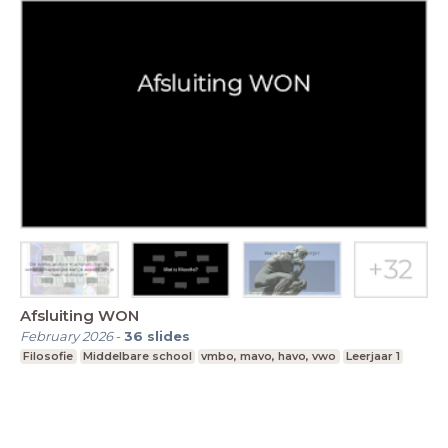
Afsluiting WON
February 2026
-
36
slides
Filosofie
Middelbare school
vmbo, mavo, havo, vwo
Leerjaar 1