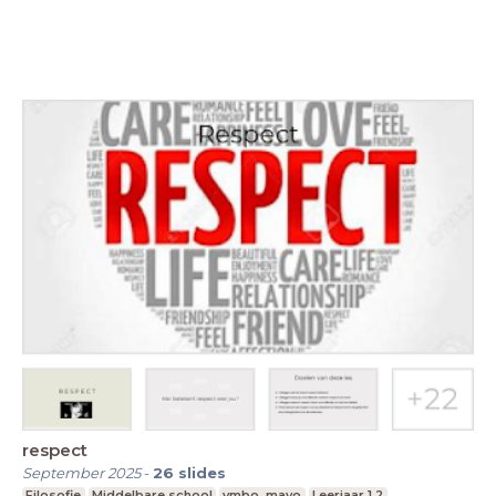
respect
September 2025
-
26
slides
Filosofie
Middelbare school
vmbo, mavo
Leerjaar 1,2