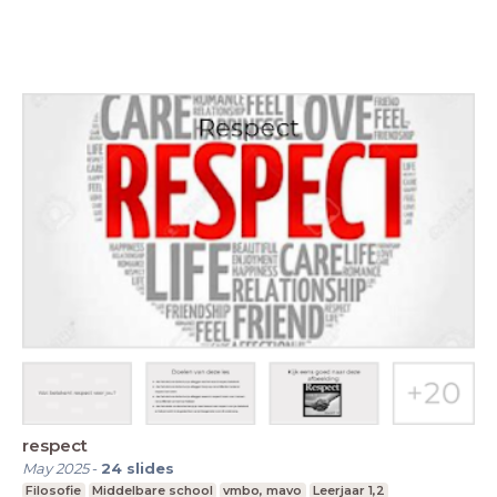
respect
May 2025
-
24
slides
Filosofie
Middelbare school
vmbo, mavo
Leerjaar 1,2