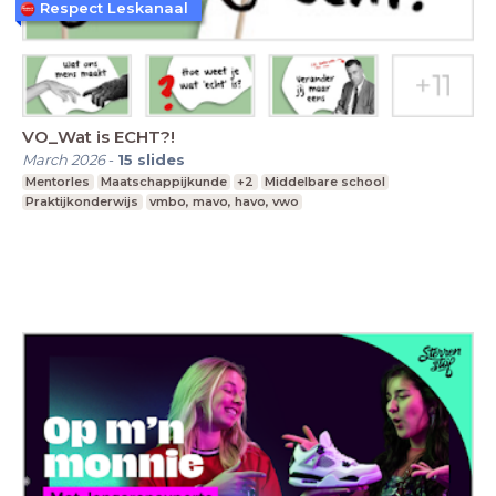
Respect Leskanaal
VO_Wat is ECHT?!
March 2026
-
15
slides
Mentorles
Maatschappijkunde
+2
Middelbare school
Praktijkonderwijs
vmbo, mavo, havo, vwo