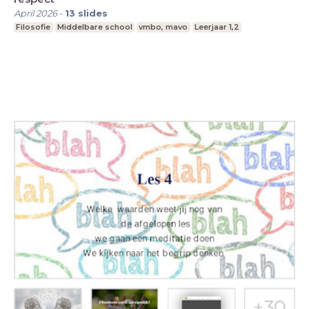
April 2026
-
13
slides
Filosofie
Middelbare school
vmbo, mavo
Leerjaar 1,2