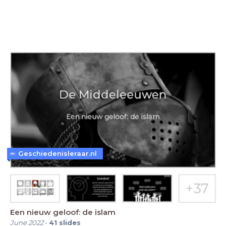
Geschiedenisleraar.nl
Een nieuw geloof: de islam
June 2022
-
41
slides