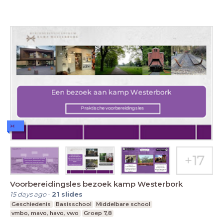
Voorbereidingsles bezoek kamp Westerbork
15 days ago
-
21
slides
Geschiedenis
Basisschool
Middelbare school
vmbo, mavo, havo, vwo
Groep 7,8