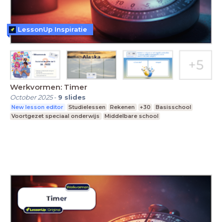
LessonUp Inspiratie
Werkvormen: Timer
October 2025
-
9
slides
New lesson editor
Studielessen
Rekenen
+30
Basisschool
Voortgezet speciaal onderwijs
Middelbare school