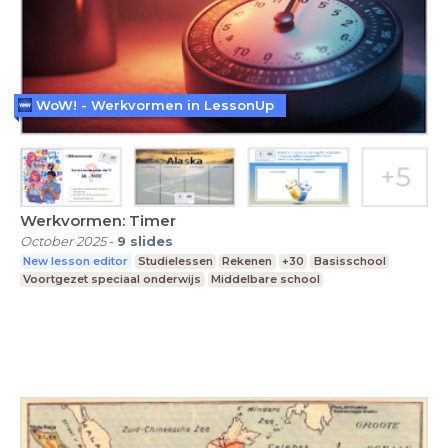
WoW! - Werkvormen in LessonUp
Werkvormen: Timer
October 2025
-
9
slides
New lesson editor
Studielessen
Rekenen
+30
Basisschool
Voortgezet speciaal onderwijs
Middelbare school