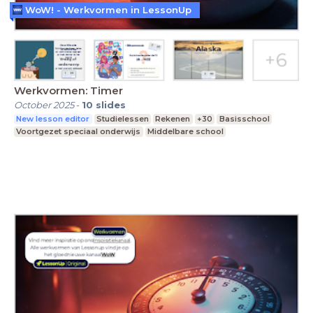
WoW! - Werkvormen in LessonUp
Werkvormen: Timer
October 2025
-
10
slides
New lesson editor
Studielessen
Rekenen
+30
Basisschool
Voortgezet speciaal onderwijs
Middelbare school