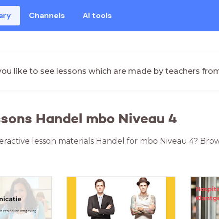
ary
Channels
AI tools
ou like to see lessons which are made by teachers fro
ssons Handel mbo Niveau 4
teractive lesson materials Handel for mbo Niveau 4? Brow