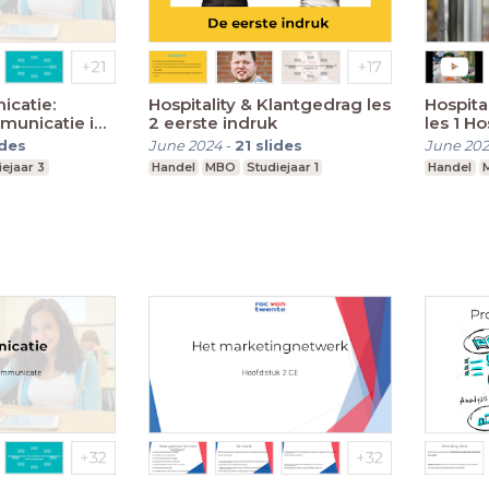
icatie:
Hospitality & Klantgedrag les
Hospita
municatie in
2 eerste indruk
les 1 Ho
geving
ides
June 2024
-
21
slides
June 20
iejaar 3
Handel
MBO
Studiejaar 1
Handel