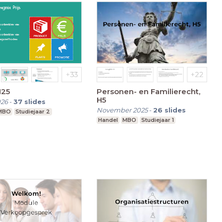
H25
Personen- en Familierecht,
H5
026
-
37
slides
November 2025
-
26
slides
MBO
Studiejaar 2
Handel
MBO
Studiejaar 1