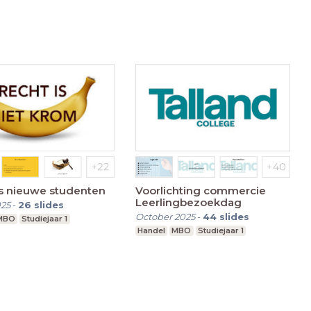
es nieuwe studenten
Voorlichting commercie
Leerlingbezoekdag
025
-
26
slides
October 2025
-
44
slides
MBO
Studiejaar 1
Handel
MBO
Studiejaar 1