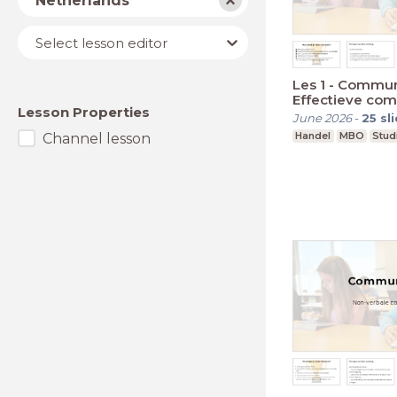
Netherlands
Lesson
Select lesson editor
editor
Les 1 - Commun
Effectieve com
Lesson Properties
een online om
June 2026
-
25
sl
Handel
MBO
Stud
Channel lesson