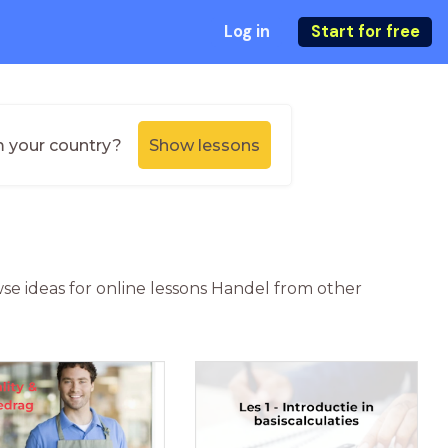
Log in
Start for free
m your country?
Show lessons
se ideas for online lessons Handel from other