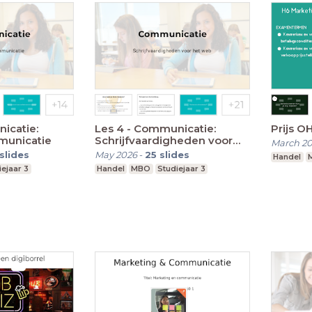
icatie:
Les 4 - Communicatie:
Prijs O
municatie
Schrijfvaardigheden voor
March 2
het web
slides
May 2026
-
25
slides
Handel
iejaar 3
Handel
MBO
Studiejaar 3