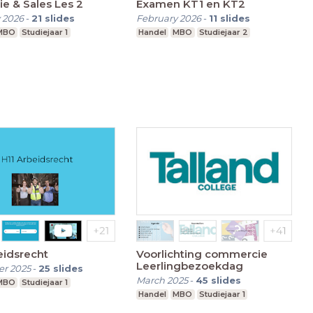
e & Sales Les 2
Examen KT1 en KT2
 2026
-
21
slides
February 2026
-
11
slides
MBO
Studiejaar 1
Handel
MBO
Studiejaar 2
eidsrecht
Voorlichting commercie
Leerlingbezoekdag
r 2025
-
25
slides
March 2025
-
45
slides
MBO
Studiejaar 1
Handel
MBO
Studiejaar 1