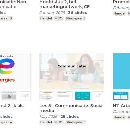
icatie: Non-
Hoofdstuk 2, het
Promoti
nicatie
marketingnetwerk, CE
February
des
January 2026
-
36
slides
Handel
iejaar 3
Handel
MBO
Studiejaar 1
t 2: Ik als
Les 5 - Communicatie: Social
H11 Arb
media
Decembe
slides
May 2026
-
25
slides
Handel
iejaar 4
Handel
MBO
Studiejaar 3