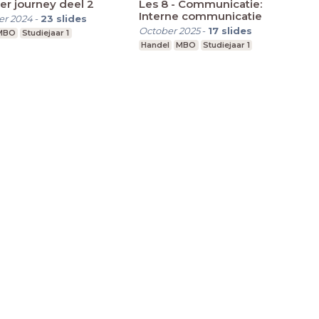
r journey deel 2
Les 8 - Communicatie:
Interne communicatie
r 2024
-
23
slides
October 2025
-
17
slides
MBO
Studiejaar 1
Handel
MBO
Studiejaar 1