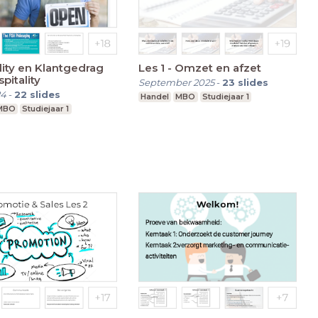
lity en Klantgedrag
Les 1 - Omzet en afzet
spitality
September 2025
-
23
slides
24
-
22
slides
Handel
MBO
Studiejaar 1
MBO
Studiejaar 1