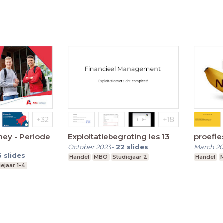
ey - Periode
Exploitatiebegroting les 13
proefl
October 2023
-
22
slides
March 2
6
slides
Handel
MBO
Studiejaar 2
Handel
iejaar 1-4