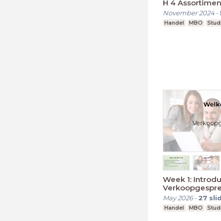
H 4 Assortimen
November 2024
-
Handel
MBO
Studi
Week 1: Introdu
Verkoopgespr
May 2026
-
27
sli
Handel
MBO
Studi