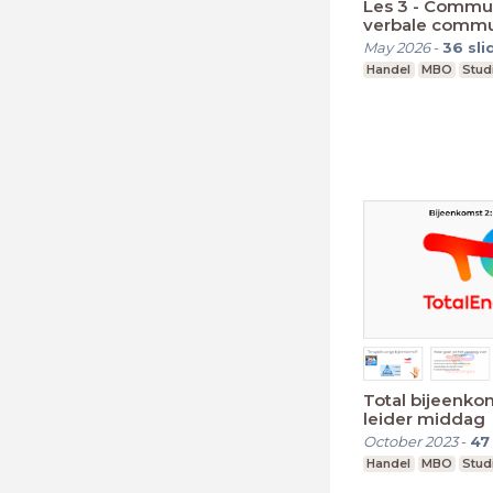
Les 3 - Commun
verbale commu
May 2026
-
36
sli
Handel
MBO
Stud
Total bijeenkoms
leider middag
October 2023
-
47
Handel
MBO
Stud