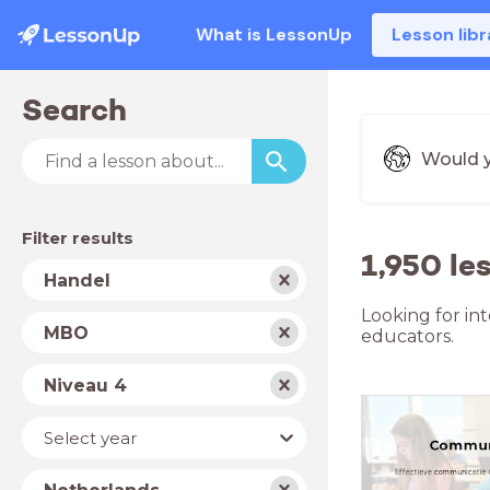
What is LessonUp
Lesson libr
Search
Would y
Filter results
1,950 le
Subject
Handel
Looking for in
School
MBO
educators.
type
Level
Niveau 4
Year
Select year
Country