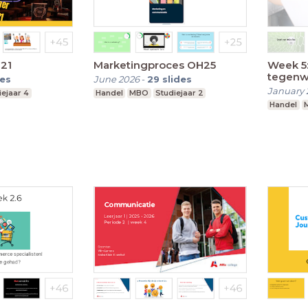
021
Marketingproces OH25
Week 5
tegenw
des
June 2026
-
29
slides
wegnem
January 
iejaar 4
Handel
MBO
Studiejaar 2
Handel