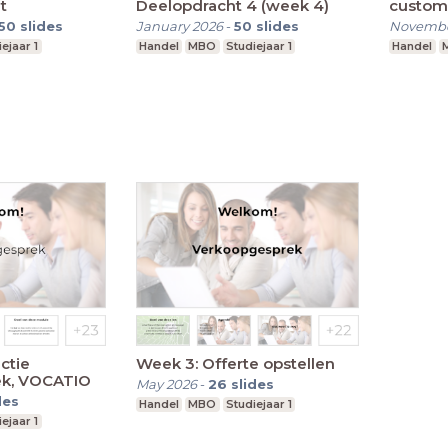
t
Deelopdracht 4 (week 4)
custome
50
slides
January 2026
-
50
slides
Novembe
ejaar 1
Handel
MBO
Studiejaar 1
Handel
ctie
Week 3: Offerte opstellen
ek, VOCATIO
May 2026
-
26
slides
des
Handel
MBO
Studiejaar 1
ejaar 1