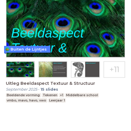
Buiten de Lijntjes
Uitleg Beeldaspect Textuur & Structuur
September 2025
-
15
slides
Beeldende vorming
Tekenen
+1
Middelbare school
vmbo, mavo, havo, vwo
Leerjaar 1