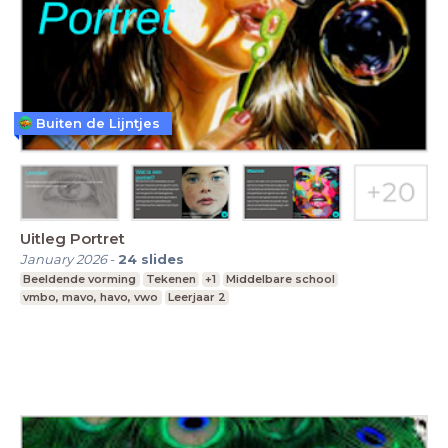
Buiten de Lijntjes
Uitleg Portret
January 2026
-
24
slides
Beeldende vorming
Tekenen
+1
Middelbare school
vmbo, mavo, havo, vwo
Leerjaar 2