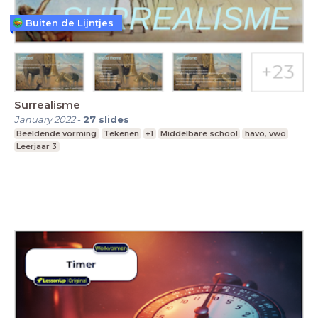
Buiten de Lijntjes
Surrealisme
January 2022
-
27
slides
Beeldende vorming
Tekenen
+1
Middelbare school
havo, vwo
Leerjaar 3