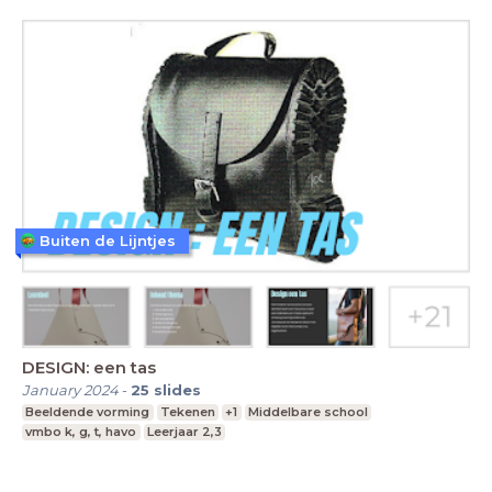
Buiten de Lijntjes
DESIGN: een tas
January 2024
-
25
slides
Beeldende vorming
Tekenen
+1
Middelbare school
vmbo k, g, t, havo
Leerjaar 2,3