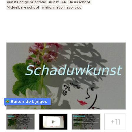
Kunstzinnige oriëntatie
Kunst
+4
Basisschool
Middelbare school
vmbo, mavo, havo, vwo
Buiten de Lijntjes