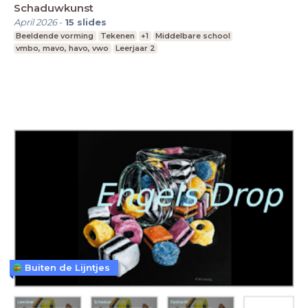
Schaduwkunst
April 2026
-
15
slides
Beeldende vorming
Tekenen
+1
Middelbare school
vmbo, mavo, havo, vwo
Leerjaar 2
Buiten de Lijntjes