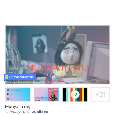
Filmeducatie
Munya in mij
February 2025
-
25
slides