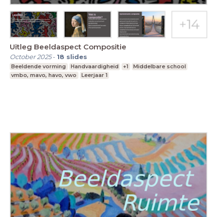
Uitleg Beeldaspect Compositie
October 2025
-
18
slides
Beeldende vorming
Handvaardigheid
+1
Middelbare school
vmbo, mavo, havo, vwo
Leerjaar 1