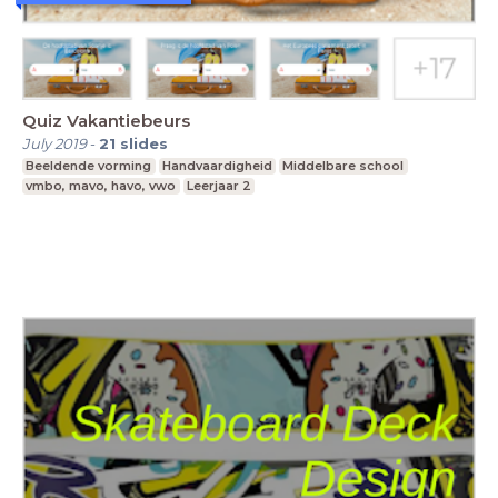
Quiz Vakantiebeurs
July 2019
-
21
slides
Beeldende vorming
Handvaardigheid
Middelbare school
vmbo, mavo, havo, vwo
Leerjaar 2