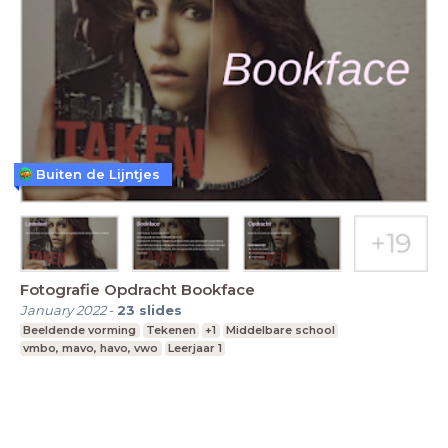
Buiten de Lijntjes
Fotografie Opdracht Bookface
January 2022
-
23
slides
Beeldende vorming
Tekenen
+1
Middelbare school
vmbo, mavo, havo, vwo
Leerjaar 1