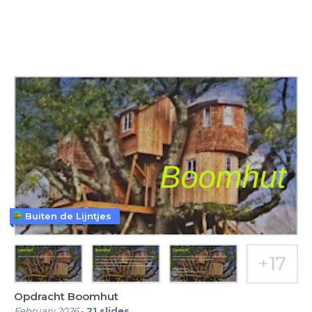
Buiten de Lijntjes
Opdracht Boomhut
February 2026
-
21
slides