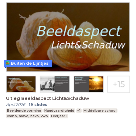
Buiten de Lijntjes
Uitleg Beeldaspect Licht&Schaduw
April 2026
-
19
slides
Beeldende vorming
Handvaardigheid
+1
Middelbare school
vmbo, mavo, havo, vwo
Leerjaar 1