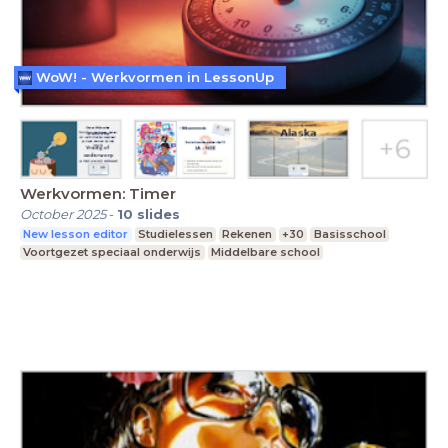
WoW! - Werkvormen in LessonUp
Werkvormen: Timer
October 2025
-
10
slides
New lesson editor
Studielessen
Rekenen
+30
Basisschool
Voortgezet speciaal onderwijs
Middelbare school