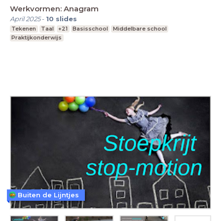
Werkvormen: Anagram
April 2025
-
10
slides
Tekenen
Taal
+21
Basisschool
Middelbare school
Praktijkonderwijs
Buiten de Lijntjes