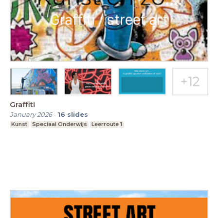
Graffiti
January 2026
-
16
slides
Kunst
Speciaal Onderwijs
Leerroute 1