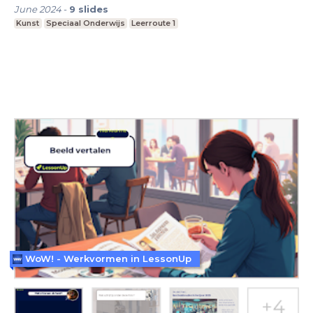
June 2024
-
9
slides
Kunst
Speciaal Onderwijs
Leerroute 1
WoW! - Werkvormen in LessonUp