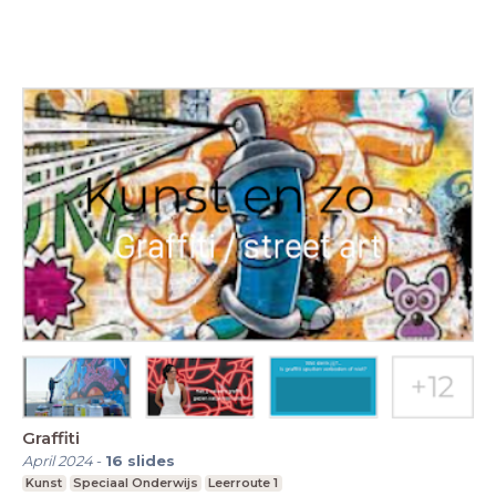
Graffiti
April 2024
-
16
slides
Kunst
Speciaal Onderwijs
Leerroute 1