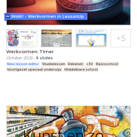
WoW! - Werkvormen in LessonUp
Werkvormen: Timer
October 2025
-
9
slides
New lesson editor
Studielessen
Rekenen
+30
Basisschool
Voortgezet speciaal onderwijs
Middelbare school