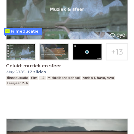
Filmeducatie
Geluid: muziek en sfeer
May 2026
-
17
slides
filmeducatie
film
+4
Middelbare school
vmbo t, havo, vwo
Leerjaar 2-6