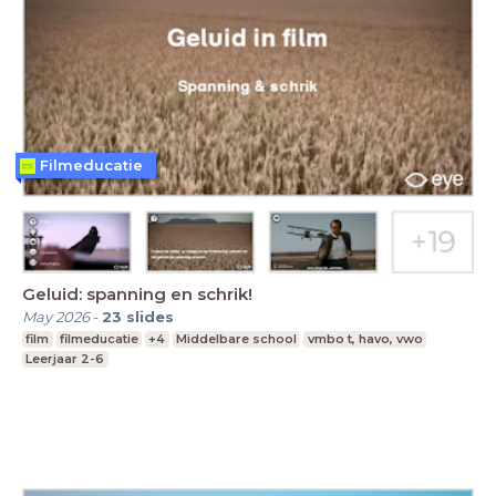
Filmeducatie
Geluid: spanning en schrik!
May 2026
-
23
slides
film
filmeducatie
+4
Middelbare school
vmbo t, havo, vwo
Leerjaar 2-6