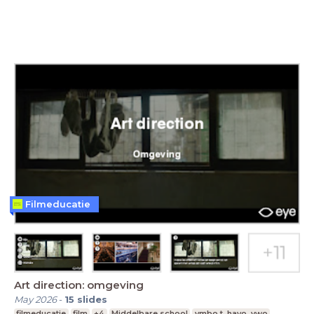
Filmeducatie
Art direction: omgeving
May 2026
-
15
slides
filmeducatie
film
+4
Middelbare school
vmbo t, havo, vwo