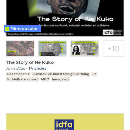
Filmeducatie
The Story of Ne Kuko
June 2026
-
14
slides
Geschiedenis
Culturele en kunstzinnige vorming
+2
Middelbare school
MBO
havo, vwo