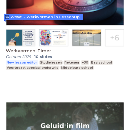
WoW! - Werkvormen in LessonUp
Werkvormen: Timer
October 2025
-
10
slides
New lesson editor
Studielessen
Rekenen
+30
Basisschool
Voortgezet speciaal onderwijs
Middelbare school