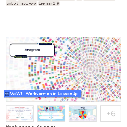
vmbo t, havo, vwo
Leerjaar 2-6
WoW! - Werkvormen in LessonUp
Werkvormen: Anagram