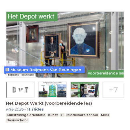
Museum Boijmans Van Beuningen
Het Depot Werkt (voorbereidende les)
May 2026
-
11
slides
Kunstzinnige oriëntatie
Kunst
+1
Middelbare school
MBO
Basisschool