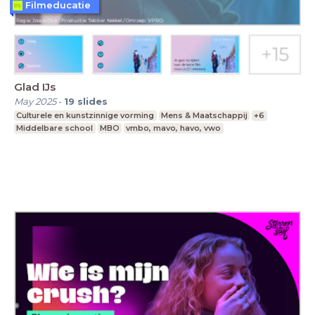
Filmeducatie
Glad IJs
May 2025
-
19
slides
Culturele en kunstzinnige vorming
Mens & Maatschappij
+6
Middelbare school
MBO
vmbo, mavo, havo, vwo