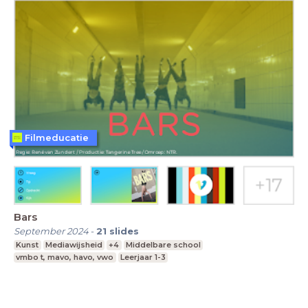
Filmeducatie
Bars
September 2024
-
21
slides
Kunst
Mediawijsheid
+4
Middelbare school
vmbo t, mavo, havo, vwo
Leerjaar 1-3