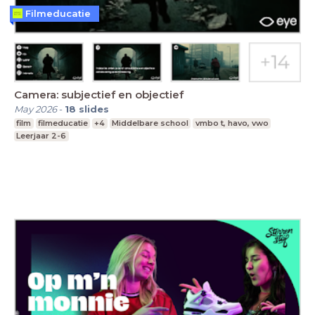
Filmeducatie
Camera: subjectief en objectief
May 2026
-
18
slides
film
filmeducatie
+4
Middelbare school
vmbo t, havo, vwo
Leerjaar 2-6