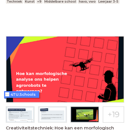
Techniek
Kunst
+9
Middelbare school
havo, vwo
Leerjaar 3-5
4TU.Schools
Creativiteitstechniek: Hoe kan een morfologisch