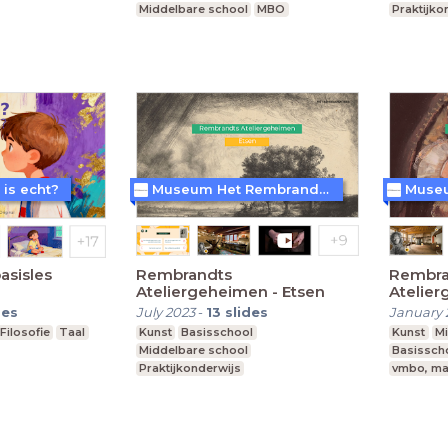
Middelbare school
MBO
Praktijko
vmbo, mavo, havo, vwo
Speciaal
 is echt?
Museum Het Rembrandthuis
basisles
Rembrandts
Rembra
Ateliergeheimen - Etsen
Atelier
Schilde
des
July 2023
-
13
slides
January 
Filosofie
Taal
Kunst
Basisschool
Kunst
Mi
Middelbare school
Basissch
Praktijkonderwijs
vmbo, ma
vmbo, mavo, havo, vwo