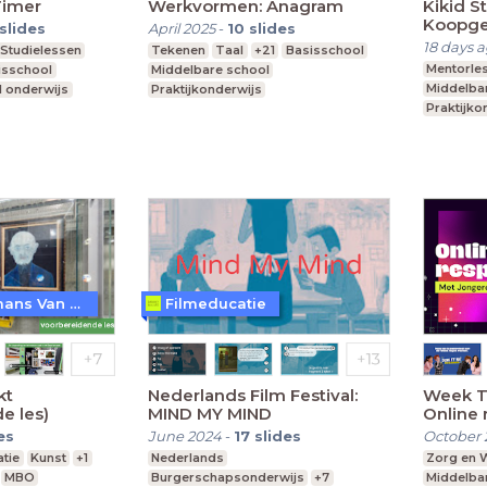
Timer
Werkvormen: Anagram
Kikid S
Koopged
slides
April 2025
-
10
slides
achtera
18 days 
Studielessen
Tekenen
Taal
+21
Basisschool
Mentorle
isschool
Middelbare school
Middelba
l onderwijs
Praktijkonderwijs
Praktijko
Speciaal
Museum Boijmans Van Beuningen
Filmeducatie
kt
Nederlands Film Festival:
Week T
e les)
MIND MY MIND
Online 
es
June 2024
-
17
slides
October 
atie
Kunst
+1
Nederlands
Zorg en W
MBO
Burgerschapsonderwijs
+7
Middelba