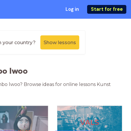
Log in
Start for free
m your country?
Show lessons
bo lwoo
mbo lwoo? Browse ideas for online lessons Kunst