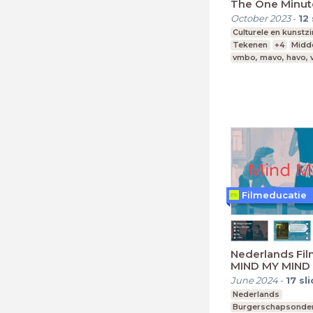
The One Minute
October 2023
-
12
Culturele en kunstz
Tekenen
+4
Midd
vmbo, mavo, havo,
Filmeducatie
Nederlands Film
MIND MY MIND
June 2024
-
17
sl
Nederlands
Burgerschapsonder