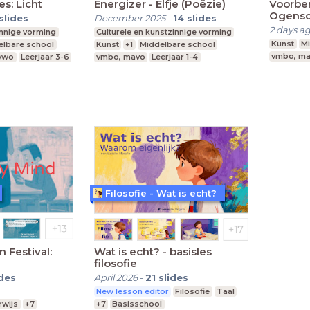
s: Licht
Energizer - Elfje (Poëzie)
Voorbe
Ogensch
slides
December 2025
-
14
slides
2 days a
innige vorming
Culturele en kunstzinnige vorming
Kunst
Mi
elbare school
Kunst
+1
Middelbare school
vmbo, m
 vwo
Leerjaar 3-6
vmbo, mavo
Leerjaar 1-4
Filosofie - Wat is echt?
 Festival:
Wat is echt? - basisles
filosofie
ides
April 2026
-
21
slides
New lesson editor
Filosofie
Taal
wijs
+7
+7
Basisschool