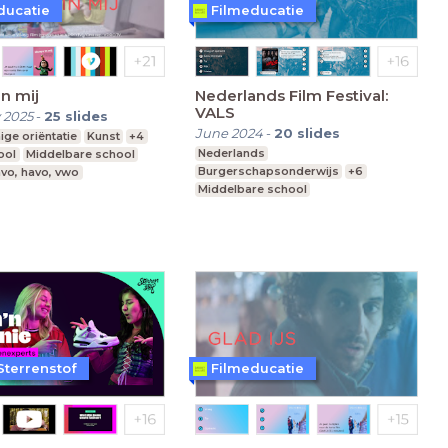
ducatie
Filmeducatie
n mij
Nederlands Film Festival:
VALS
 2025
-
25
slides
June 2024
-
20
slides
ige oriëntatie
Kunst
+4
Nederlands
ool
Middelbare school
Burgerschapsonderwijs
+6
vo, havo, vwo
Middelbare school
vmbo, mavo, havo, vwo
Leerjaar 3-6
Sterrenstof
Filmeducatie