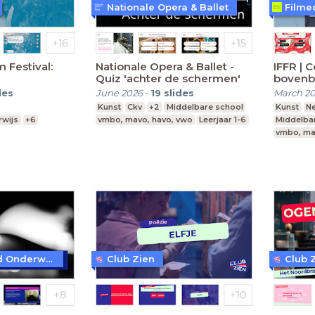
Nationale Opera & Ballet
Filme
 Festival:
Nationale Opera & Ballet -
IFFR | Connect & Interact - vo
Quiz 'achter de schermen'
bovenbou
films | 
des
June 2026
-
19
slides
March 2
Kunst
Ckv
+2
Middelbare school
Kunst
N
wijs
+6
vmbo, mavo, havo, vwo
Leerjaar 1-6
Middelba
vmbo, ma
 vwo
Leerjaar 3-6
Beeld & Geluid Onderwijs
Club Zien
Club 