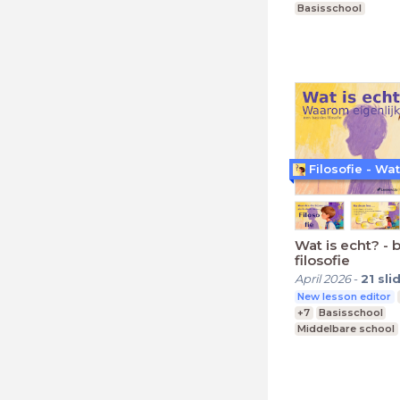
Basisschool
Filosofie - Wat
Wat is echt? - 
filosofie
April 2026
-
21
sli
New lesson editor
+7
Basisschool
Middelbare school
Speciaal Onderwijs