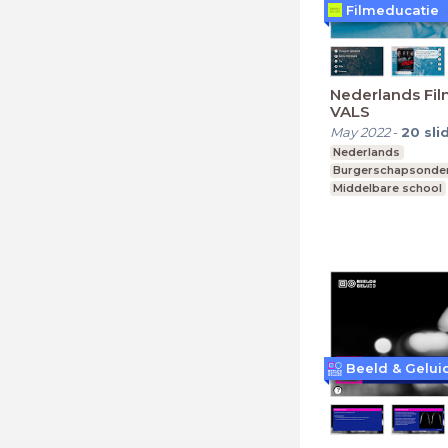
Filmeducatie
Nederlands Film
VALS
May 2022
-
20
sli
Nederlands
Burgerschapsonder
Middelbare school
vmbo, mavo, havo,