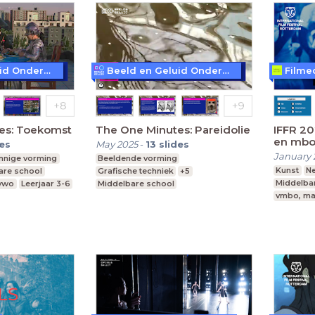
Beeld en Geluid Onderwijs
Beeld en Geluid Onderwijs
Filme
es: Toekomst
The One Minutes: Pareidolie
IFFR 2
en mbo:
des
May 2025
-
13
slides
les voo
January 
innige vorming
Beeldende vorming
Kunst
N
are school
Grafische techniek
+5
Middelba
 vwo
Leerjaar 3-6
Middelbare school
vmbo, ma
vmbo, mavo, havo, vwo
Leerjaar 3-6