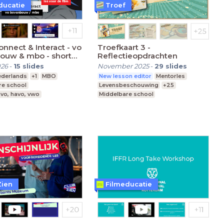
ducatie
Troef
Troefkaart 3 -
w & mbo - short
Reflectieopdrachten
Les ter introductie
026
-
15
slides
November 2025
-
29
slides
ederlands
+1
MBO
New lesson editor
Mentorles
re school
Levensbeschouwing
+25
vo, havo, vwo
Middelbare school
Praktijkonderwijs
Speciaal Onderwijs
Zien
Filmeducatie