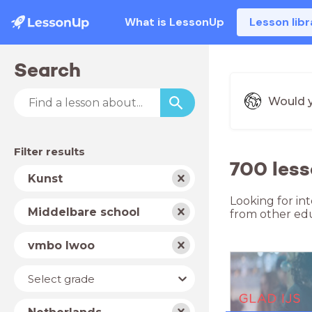
What is LessonUp
Lesson libr
Search
Would y
Filter results
700 less
Subject
Kunst
Looking for in
School
Middelbare school
from other edu
type
Level
vmbo lwoo
Year
Select grade
Country