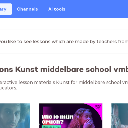
ary
Channels
AI tools
ou like to see lessons which are made by teachers fro
ons Kunst middelbare school vm
teractive lesson materials Kunst for middelbare school v
cators.