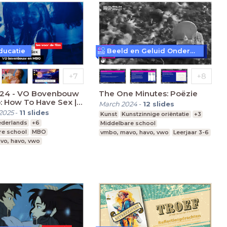
ducatie
Beeld en Geluid Onderwijs
024 - VO Bovenbouw
The One Minutes: Poëzie
 How To Have Sex |
March 2024
-
12
slides
r het filmbezoek
2025
-
11
slides
Kunst
Kunstzinnige oriëntatie
+3
ederlands
+6
Middelbare school
re school
MBO
vmbo, mavo, havo, vwo
Leerjaar 3-6
vo, havo, vwo