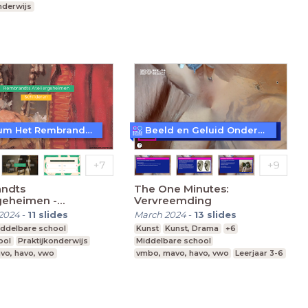
nderwijs
 Onderwijs
Museum Het Rembrandthuis
Beeld en Geluid Onderwijs
ndts
The One Minutes:
geheimen -
Vervreemding
ren
2024
-
11
slides
March 2024
-
13
slides
ddelbare school
Kunst
Kunst, Drama
+6
ool
Praktijkonderwijs
Middelbare school
vo, havo, vwo
vmbo, mavo, havo, vwo
Leerjaar 3-6