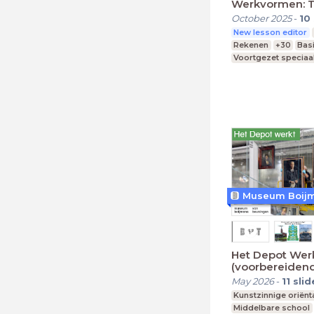
Werkvormen: 
October 2025
-
10
New lesson editor
Rekenen
+30
Bas
Voortgezet speciaa
Middelbare school
Het Depot Wer
(voorbereidend
May 2026
-
11
slid
Kunstzinnige oriënt
Middelbare school