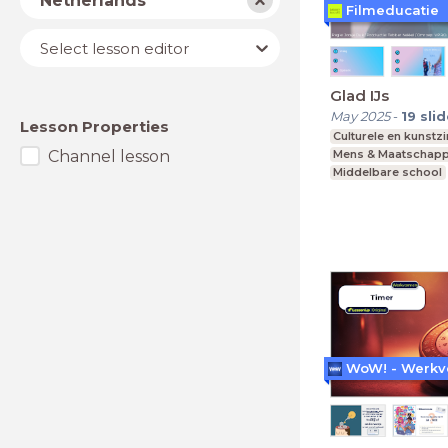
Netherlands
Filmeducatie
Lesson
Select lesson editor
editor
Glad IJs
May 2025
-
19
sli
Lesson Properties
Culturele en kunstz
Channel lesson
Mens & Maatschapp
Middelbare school
vmbo, mavo, havo,