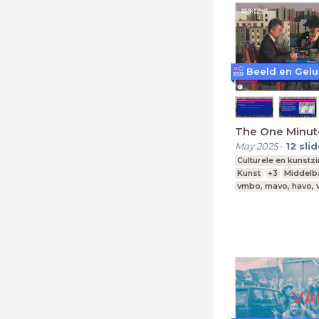
The One Minut
May 2025
-
12
sli
Culturele en kunstz
Kunst
+3
Middelb
vmbo, mavo, havo,