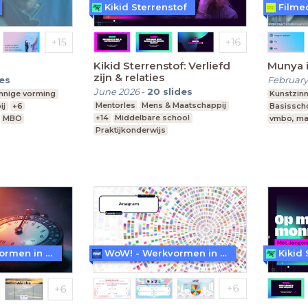
Kikid Sterrenstof
Filme
Kikid Sterrenstof: Verliefd
Munya i
zijn & relaties
des
February
June 2026
-
20
slides
innige vorming
Kunstzinn
Mentorles
Mens & Maatschappij
ij
+6
Basissch
+14
Middelbare school
MBO
vmbo, ma
Praktijkonderwijs
 vwo
Speciaal Onderwijs
WoW! - Werkvormen in LessonUp
WoW! - Werkvormen in LessonUp
Kikid 