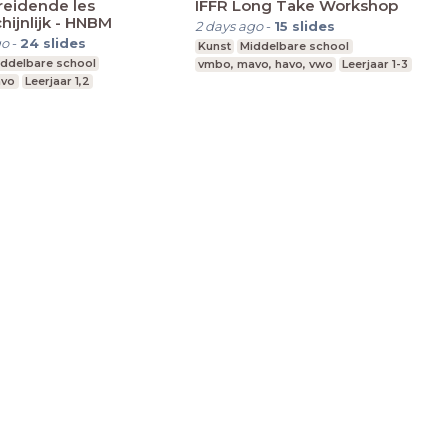
reidende les
IFFR Long Take Workshop
ijnlijk - HNBM
2 days ago
-
15
slides
go
-
24
slides
Kunst
Middelbare school
ddelbare school
vmbo, mavo, havo, vwo
Leerjaar 1-3
avo
Leerjaar 1,2