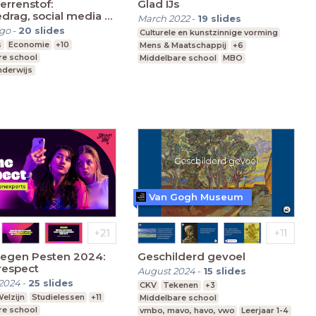
terrenstof:
Glad IJs
rag, social media &
March 2022
-
19
slides
f betalen
ago
-
20
slides
Culturele en kunstzinnige vorming
s
Economie
+10
Mens & Maatschappij
+6
re school
Middelbare school
MBO
nderwijs
vmbo, mavo, havo, vwo
 Onderwijs
Van Gogh Museum
egen Pesten 2024:
Geschilderd gevoel
respect
August 2024
-
15
slides
2024
-
25
slides
CKV
Tekenen
+3
elzijn
Studielessen
+11
Middelbare school
re school
vmbo, mavo, havo, vwo
Leerjaar 1-4