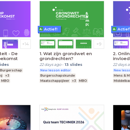
Actief!
Actief
teit - De
1. Wat zijn grondwet en
2. Onlin
toekomst
grondrechten?
invloed
lides
22 days ago
-
13
slides
22 days 
Burgerschap
New lesson editor
New lesso
ij
+3
Burgerschapskunde
Mens & M
MBO
Maatschappijleer
+3
MBO
Middelba
Middelbare school
Praktijko
Praktijkonderwijs