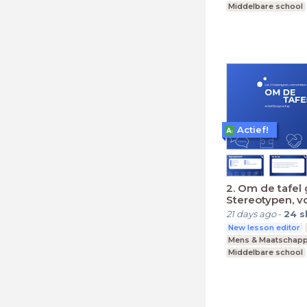
Middelbare school
Praktijkonderwijs
Actief!
2. Om de tafel 
Stereotypen, v
en discriminati
21 days ago
-
24
s
New lesson editor
Mens & Maatschapp
Middelbare school
Praktijkonderwijs