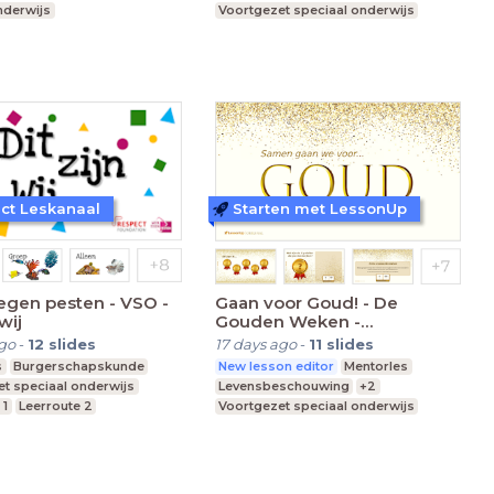
nderwijs
Voortgezet speciaal onderwijs
Leerroute 1
ct Leskanaal
Starten met LessonUp
egen pesten - VSO -
Gaan voor Goud! - De
 wij
Gouden Weken -
VO/(V)MBO
ago
-
12
slides
17 days ago
-
11
slides
s
Burgerschapskunde
New lesson editor
Mentorles
t speciaal onderwijs
Levensbeschouwing
+2
 1
Leerroute 2
Voortgezet speciaal onderwijs
MBO
Middelbare school