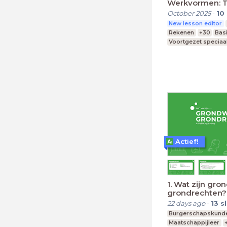
Werkvormen: 
October 2025
-
10
New lesson editor
Rekenen
+30
Bas
Voortgezet speciaa
Middelbare school
Actief!
1. Wat zijn gr
grondrechten?
22 days ago
-
13
s
Burgerschapskund
Maatschappijleer