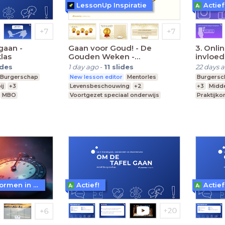
LessonUp Inspiratie
Actief
gaan -
Gaan voor Goud! - De
3. Onlin
las
Gouden Weken -
invloed
VO/(V)MBO
ides
1 day ago
-
11
slides
22 days 
Burgerschap
New lesson editor
Mentorles
Burgersc
ij
+3
Levensbeschouwing
+2
+3
Midde
MBO
Voortgezet speciaal onderwijs
Praktijko
MBO
Middelbare school
WoW! - Werkvormen in LessonUp
Actief!
Actief