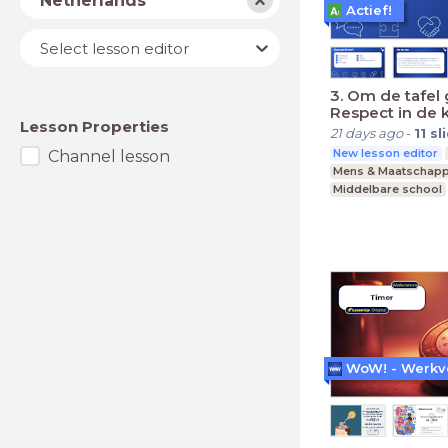
Netherlands
Actief!
Lesson
Select lesson editor
editor
3. Om de tafel 
Respect in de k
Lesson Properties
21 days ago
-
11
sl
New lesson editor
Channel lesson
Mens & Maatschapp
Middelbare school
Praktijkonderwijs