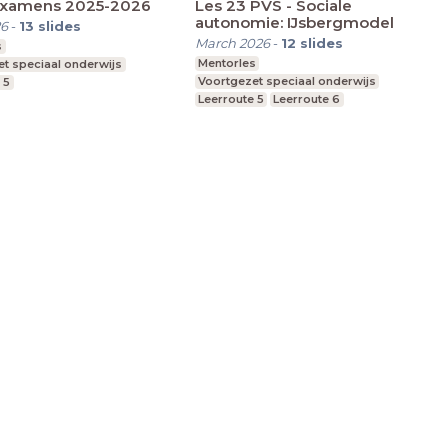
examens 2025-2026
Les 23 PVS - Sociale
autonomie: IJsbergmodel
26
-
13
slides
March 2026
-
12
slides
s
Mentorles
t speciaal onderwijs
Voortgezet speciaal onderwijs
 5
Leerroute 5
Leerroute 6
Leerroute 7