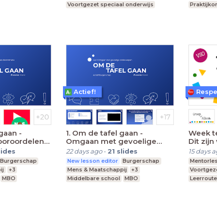
Voortgezet speciaal onderwijs
Praktijko
MBO
Middelbare school
Actief!
Respe
gaan -
1. Om de tafel gaan -
Week t
ooroordelen
Omgaan met gevoelige
Dit zijn
e
onderwerpen
lides
22 days ago
-
21
slides
15 days 
Burgerschap
New lesson editor
Burgerschap
Mentorle
ij
+3
Mens & Maatschappij
+3
Voortgeze
MBO
Middelbare school
MBO
Leerroute
Praktijkonderwijs