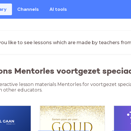
ary
Channels
AI tools
ou like to see lessons which are made by teachers fro
ons Mentorles voortgezet speciaa
teractive lesson materials Mentorles for voortgezet speci
m other educators.