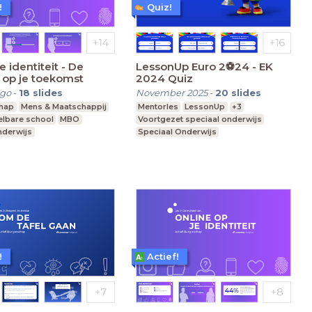
!
Quiz!
e identiteit - De
LessonUp Euro 2⚽️24 - EK
 op je toekomst
2024 Quiz
ago
-
18
slides
November 2025
-
20
slides
hap
Mens & Maatschappij
Mentorles
LessonUp
+3
lbare school
MBO
Voortgezet speciaal onderwijs
nderwijs
Speciaal Onderwijs
Praktijkonderwijs
!
Actief!