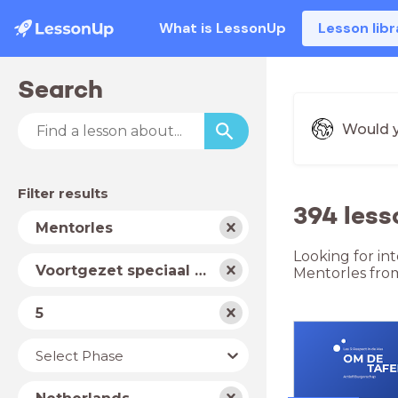
What is LessonUp
Lesson libr
Search
Would y
Filter results
394 less
Subject
Mentorles
Looking for in
School
Voortgezet speciaal onderwijs
Mentorles fro
type
Level
5
Year
Select Phase
Country