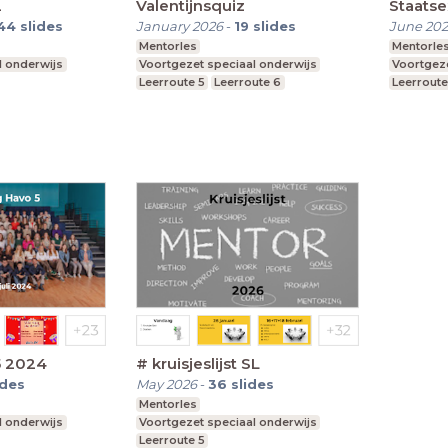
2
Valentijnsquiz
Staats
44
slides
January 2026
-
19
slides
June 20
Mentorles
Mentorle
l onderwijs
Voortgezet speciaal onderwijs
Voortgeze
Leerroute 5
Leerroute 6
Leerroute
5 2024
# kruisjeslijst SL
ides
May 2026
-
36
slides
Mentorles
l onderwijs
Voortgezet speciaal onderwijs
Leerroute 5