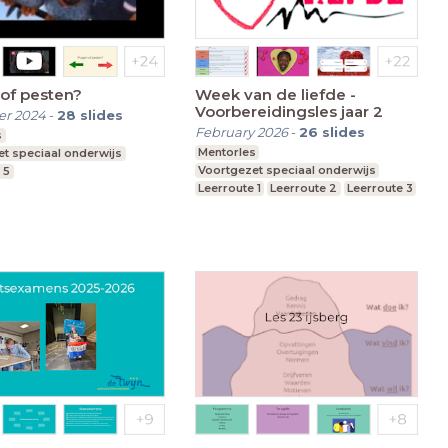
of pesten?
Week van de liefde -
Voorbereidingsles jaar 2
r 2024
-
28
slides
February 2026
-
26
slides
s
Mentorles
t speciaal onderwijs
Voortgezet speciaal onderwijs
 5
Leerroute 1
Leerroute 2
Leerroute 3