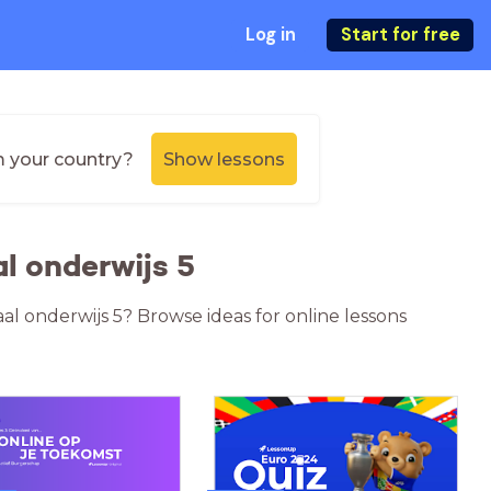
Log in
Start for free
m your country?
Show lessons
l onderwijs 5
aal onderwijs 5? Browse ideas for online lessons