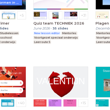
WoW! - Werkvormen in LessonUp
Timer
Quiz team TECHNIEK 2026
Plagen 
lides
June 2026
-
35
slides
Decembe
Studielessen
New lesson editor
Mentorles
Mentorle
isschool
Voortgezet speciaal onderwijs
Voortgeze
l onderwijs
Leerroute 5
Leerroute