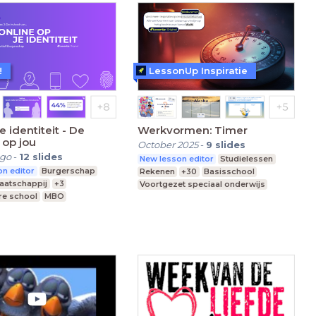
!
LessonUp Inspiratie
e identiteit - De
Werkvormen: Timer
 op jou
October 2025
-
9
slides
ago
-
12
slides
New lesson editor
Studielessen
n editor
Burgerschap
Rekenen
+30
Basisschool
aatschappij
+3
Voortgezet speciaal onderwijs
re school
MBO
Middelbare school
nderwijs