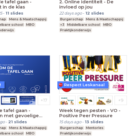
e tafel gaan -
2. Online identiteit - De
 in de klas
invloed op jou
5
-
11
slides
22 days ago
-
12
slides
hap
Mens & Maatschappij
Burgerschap
Mens & Maatschappij
lbare school
MBO
+3
Middelbare school
MBO
nderwijs
Praktijkonderwijs
!
Respect Leskanaal
e tafel gaan -
Week tegen pesten - VO -
 met gevoelige
Positive Peer Pressure
erpen
ago
-
21
slides
15 days ago
-
13
slides
hap
Mens & Maatschappij
Burgerschap
Mentorles
lbare school
MBO
Praktijkonderwijs