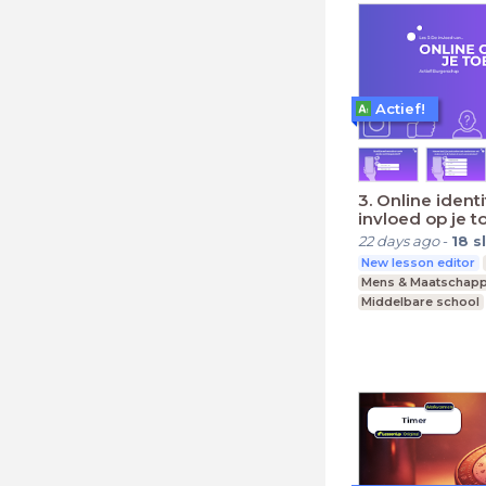
Actief!
3. Online identi
invloed op je 
22 days ago
-
18
s
New lesson editor
Mens & Maatschapp
Middelbare school
Praktijkonderwijs