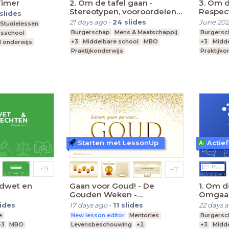
Timer
2. Om de tafel gaan -
3. Om d
Stereotypen, vooroordelen
Respect
slides
en discriminatie
21 days ago
-
24
slides
June 202
Studielessen
Burgerschap
Mens & Maatschappij
Burgersc
isschool
+3
Middelbare school
MBO
+3
Midde
l onderwijs
Praktijkonderwijs
Praktijko
Starten met LessonUp
Actief
ondwet en
Gaan voor Goud! - De
1. Om d
Gouden Weken -
Omgaan
VO/(V)MBO
onderw
lides
17 days ago
-
11
slides
22 days 
e
New lesson editor
Mentorles
Burgersc
+3
MBO
Levensbeschouwing
+2
+3
Midde