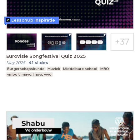
LessonUp Inspiratie
Eurovisie Songfestival Quiz 2025
May 2025
-
41
slides
Burgerschapskunde
Muziek
Middelbare school
MBO
vmbo t, mavo, havo, vwo