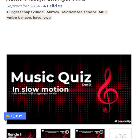
September 2024
-
41
slides
Burgerschapskunde
Muziek
Middelbare school
MBO
vmbo t, mavo, havo, vwo
Quiz!