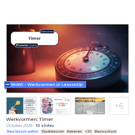
WoW! - Werkvormen in LessonUp
Werkvormen: Timer
October 2025
-
10
slides
New lesson editor
Studielessen
Rekenen
+30
Basisschool