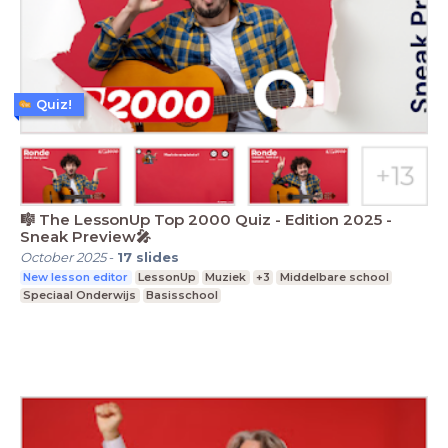
Quiz!
🎼 The LessonUp Top 2000 Quiz - Edition 2025 -
Sneak Preview🎤
October 2025
-
17
slides
New lesson editor
LessonUp
Muziek
+3
Middelbare school
Speciaal Onderwijs
Basisschool