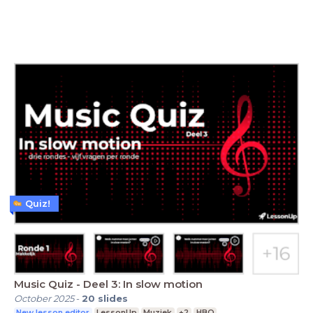
Quiz!
Music Quiz - Deel 3: In slow motion
October 2025
-
20
slides
New lesson editor
LessonUp
Muziek
+2
HBO