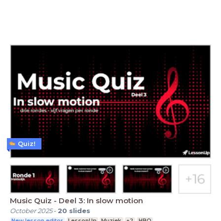
Quiz!
Music Quiz - Deel 3: In slow motion
October 2025
-
20
slides
New lesson editor
LessonUp
Muziek
+2
HBO