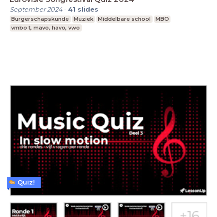
September 2024
-
41
slides
Burgerschapskunde
Muziek
Middelbare school
MBO
vmbo t, mavo, havo, vwo
Quiz!