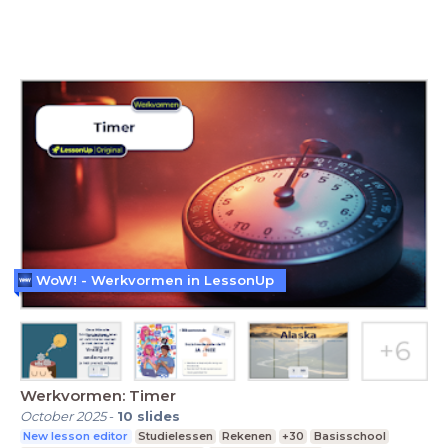
WoW! - Werkvormen in LessonUp
Werkvormen: Timer
October 2025
-
10
slides
New lesson editor
Studielessen
Rekenen
+30
Basisschool