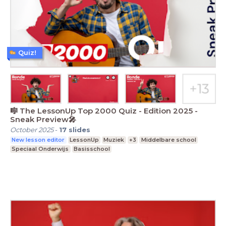
Quiz!
🎼 The LessonUp Top 2000 Quiz - Edition 2025 -
Sneak Preview🎤
October 2025
-
17
slides
New lesson editor
LessonUp
Muziek
+3
Middelbare school
Speciaal Onderwijs
Basisschool