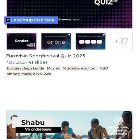
LessonUp Inspiratie
Eurovisie Songfestival Quiz 2025
May 2025
-
41
slides
Burgerschapskunde
Muziek
Middelbare school
MBO
vmbo t, mavo, havo, vwo