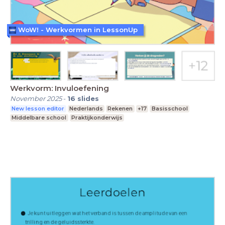
WoW! - Werkvormen in LessonUp
Werkvorm: Invuloefening
November 2025
-
16
slides
New lesson editor
Nederlands
Rekenen
+17
Basisschool
Middelbare school
Praktijkonderwijs