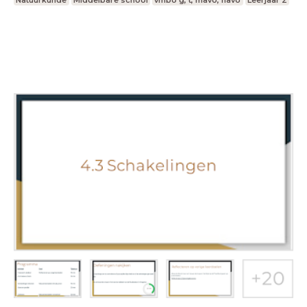
Natuurkunde
Middelbare school
vmbo g, t, mavo, havo
Leerjaar 2