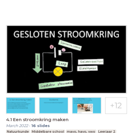
4.1 Een stroomkring maken
March 2022
-
16
slides
Natuurkunde
Middelbare school
mavo, havo, vwo
Leerjaar 2