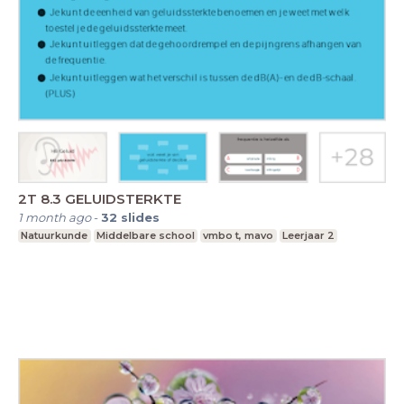
2T 8.3 GELUIDSTERKTE
1 month ago
-
32
slides
Natuurkunde
Middelbare school
vmbo t, mavo
Leerjaar 2