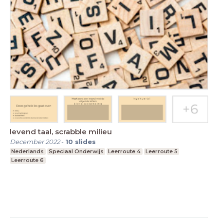
levend taal, scrabble milieu
December 2022
-
10
slides
Nederlands
Speciaal Onderwijs
Leerroute 4
Leerroute 5
Leerroute 6