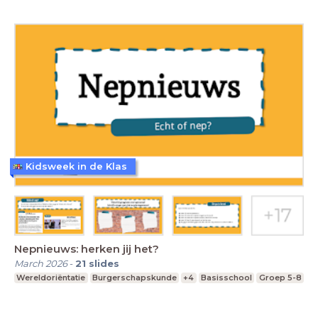
Kidsweek in de Klas
Nepnieuws: herken jij het?
March 2026
-
21
slides
Wereldoriëntatie
Burgerschapskunde
+4
Basisschool
Groep 5-8