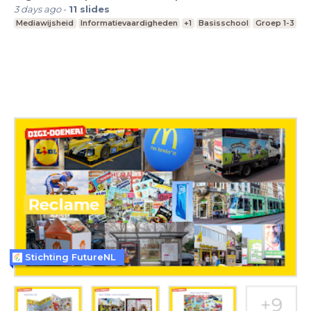
3 days ago
-
11
slides
Mediawijsheid
Informatievaardigheden
+1
Basisschool
Groep 1-3
Stichting FutureNL