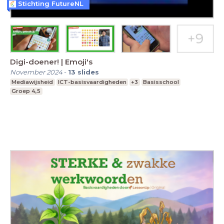
Stichting FutureNL
Digi-doener! | Emoji's
November 2024
-
13
slides
Mediawijsheid
ICT-basisvaardigheden
+3
Basisschool
Groep 4,5