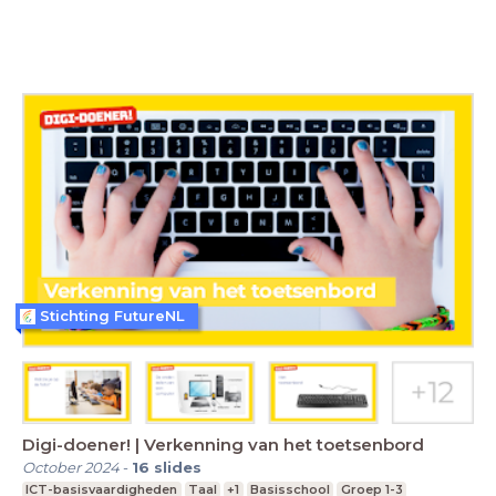
Stichting FutureNL
Digi-doener! | Verkenning van het toetsenbord
October 2024
-
16
slides
ICT-basisvaardigheden
Taal
+1
Basisschool
Groep 1-3