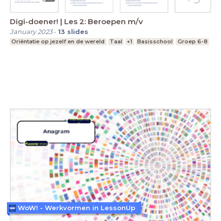
Digi-doener! | Les 2: Beroepen m/v
January 2023
-
13
slides
Oriëntatie op jezelf en de wereld
Taal
+1
Basisschool
Groep 6-8
WoW! - Werkvormen in LessonUp