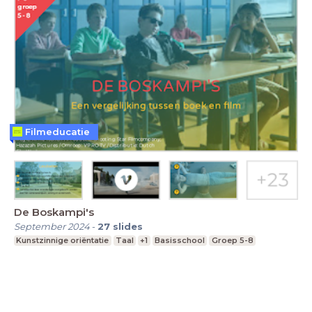
Filmeducatie
De Boskampi's
September 2024
-
27
slides
Kunstzinnige oriëntatie
Taal
+1
Basisschool
Groep 5-8