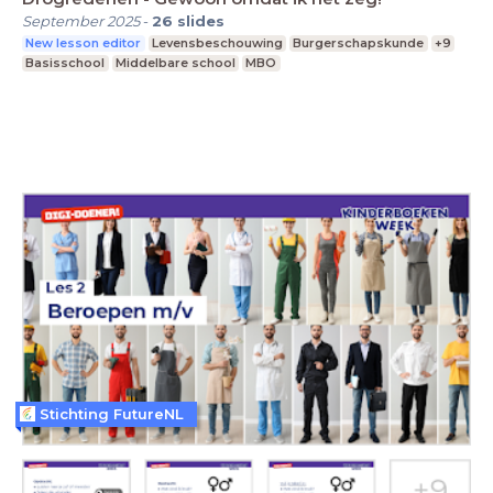
September 2025
-
26
slides
New lesson editor
Levensbeschouwing
Burgerschapskunde
+9
Basisschool
Middelbare school
MBO
Stichting FutureNL