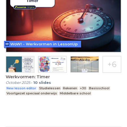
WoW! - Werkvormen in LessonUp
Werkvormen: Timer
October 2025
-
10
slides
New lesson editor
Studielessen
Rekenen
+30
Basisschool
Voortgezet speciaal onderwijs
Middelbare school