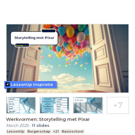
LessonUp Inspiratie
Werkvormen: Storytelling met Pixar
March 2025
-
11
slides
LessonUp
Burgerschap
+21
Basisschool