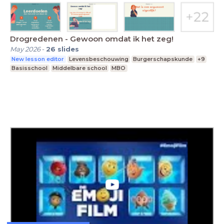
Drogredenen - Gewoon omdat ik het zeg!
May 2026
-
26
slides
New lesson editor
Levensbeschouwing
Burgerschapskunde
+9
Basisschool
Middelbare school
MBO