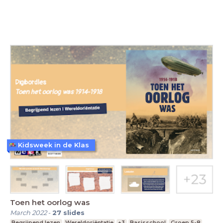
Kidsweek in de Klas
Toen het oorlog was
March 2022
-
27
slides
Begrijpend lezen
Wereldoriëntatie
+3
Basisschool
Groep 5-8