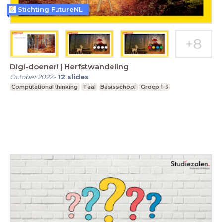
Stichting FutureNL
Digi-doener! | Herfstwandeling
October 2022
-
12
slides
Computational thinking
Taal
Basisschool
Groep 1-3