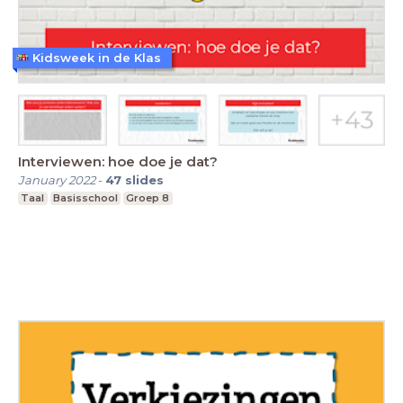
Kidsweek in de Klas
Interviewen: hoe doe je dat?
January 2022
-
47
slides
Taal
Basisschool
Groep 8