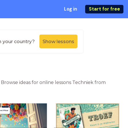
Log in
Start for free
m your country?
Show lessons
? Browse ideas for online lessons Techniek from