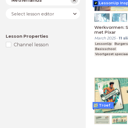
Netherlands
LessonUp Insp
Lesson
Select lesson editor
editor
Werkvormen: St
met Pixar
Lesson Properties
March 2025
-
11
sl
LessonUp
Burger
Channel lesson
Basisschool
Voortgezet speciaa
Middelbare school
Troef