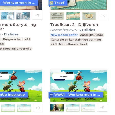
WoW! - Werkvormen in LessonUp
Troef
men: Storytelling
Troefkaart 2 - Drijfveren
ar
December 2025
-
21
slides
5
-
11
slides
New lesson editor
Aardrijkskunde
p
Burgerschap
+21
Culturele en kunstzinnige vorming
ool
+28
Middelbare school
t speciaal onderwijs
Praktijkonderwijs
re school
Speciaal Onderwijs
nUp Inspiratie
WoW! - Werkvormen in LessonUp