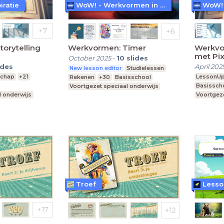
iratie
WoW! - Werkvormen in LessonUp
orytelling
Werkvormen: Timer
Werkvor
met Pix
October 2025
-
10
slides
ides
April 202
New lesson editor
Studielessen
schap
+21
LessonU
Rekenen
+30
Basisschool
Basissch
Voortgezet speciaal onderwijs
l onderwijs
Voortgeze
Middelbare school
Middelba
Troef
Lesso