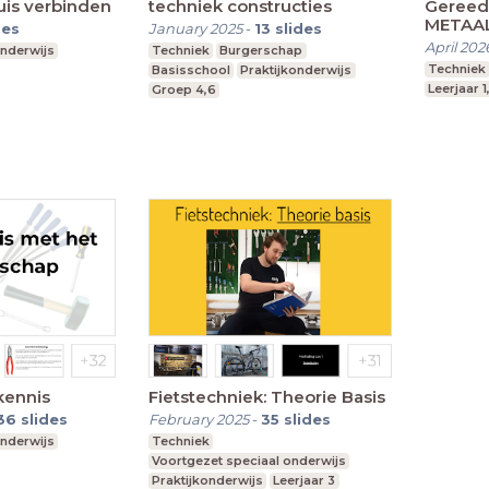
uis verbinden
techniek constructies
Gereed
METAAL 
des
January 2025
-
13
slides
April 202
onderwijs
Techniek
Burgerschap
Techniek
Basisschool
Praktijkonderwijs
Leerjaar 1
Groep 4,6
kennis
Fietstechniek: Theorie Basis
36
slides
February 2025
-
35
slides
onderwijs
Techniek
Voortgezet speciaal onderwijs
Praktijkonderwijs
Leerjaar 3