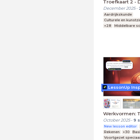
Troefkaart 2 - 
December 2025
-
Aardrijkskunde
Culturele en kunstz
+28
Middelbare s
Praktijkonderwijs
Speciaal Onderwijs
LessonUp Insp
Werkvormen: 
October 2025
-
9
s
New lesson editor
Rekenen
+30
Bas
Voortgezet speciaa