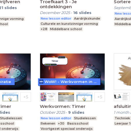
Drijfveren
Troefkaart 3 - Je
Sorter
ontdekkingen
21
slides
Septemb
December 2025
-
16
slides
New lesso
New lesson editor
Aardrijkskunde
innige vorming
Aardrijk
Culturele en kunstzinnige vorming
chool
Middelba
+28
Middelbare school
Praktijko
Praktijkonderwijs
Speciaal Onderwijs
iratie
WoW! - Werkvormen in LessonUp
Timer
Werkvormen: Timer
afsluiti
lides
October 2025
-
9
slides
1 month 
Studielessen
New lesson editor
Studielessen
Techniek
isschool
Rekenen
+30
Basisschool
Leerjaar 
l onderwijs
Voortgezet speciaal onderwijs