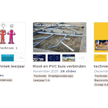
Middelbare school
hniek leerjaar
Riool en PVC buis verbinden
technie
November 2025
-
26
slides
Decembe
des
Techniek
Praktijkonderwijs
Techniek
onderwijs
Leerjaar 1-4
Basissch
Groep 4,