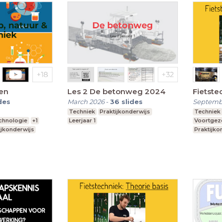
ken
Les 2 De betonweg 2024
Fietste
des
March 2026
-
36
slides
Septemb
Techniek
Praktijkonderwijs
Techniek
echnologie
+1
Leerjaar 1
Voortgeze
ijkonderwijs
Praktijko