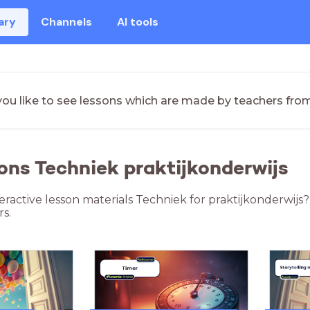
ary
Channels
AI tools
ou like to see lessons which are made by teachers fro
ons Techniek praktijkonderwijs
teractive lesson materials Techniek for praktijkonderwijs
s.