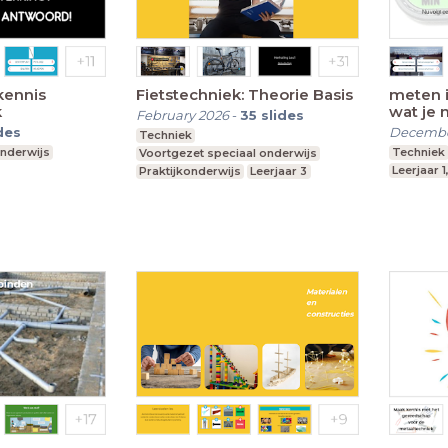
kennis
Fietstechniek: Theorie Basis
meten 
k
wat je 
February 2026
-
35
slides
des
Decembe
Techniek
onderwijs
Techniek
Voortgezet speciaal onderwijs
Leerjaar 1
Praktijkonderwijs
Leerjaar 3