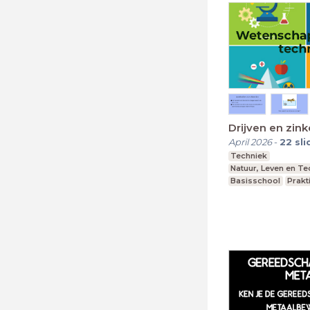
Drijven en zin
April 2026
-
22
sli
Techniek
Natuur, Leven en T
Basisschool
Prakt
Groep 4-6