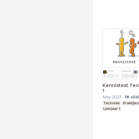
Middelbare school
Kennistest Tec
1
May 2023
-
18
sli
Techniek
Praktijk
Leerjaar 1