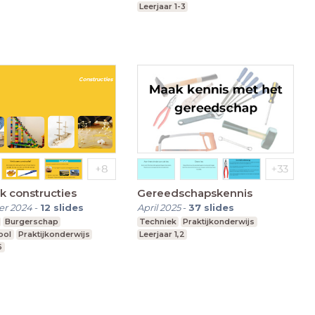
Leerjaar 1-3
k constructies
Gereedschapskennis
r 2024
-
12
slides
April 2025
-
37
slides
Burgerschap
Techniek
Praktijkonderwijs
ool
Praktijkonderwijs
Leerjaar 1,2
6