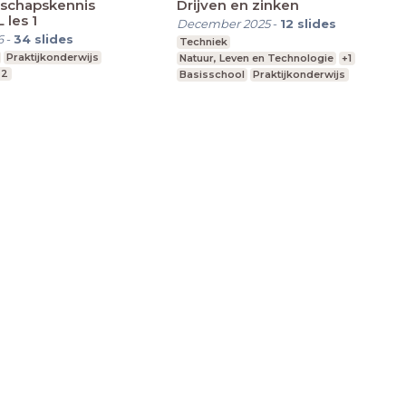
schapskennis
Drijven en zinken
les 1
December 2025
-
12
slides
6
-
34
slides
Techniek
Praktijkonderwijs
Natuur, Leven en Technologie
+1
,2
Basisschool
Praktijkonderwijs
Groep 4-6