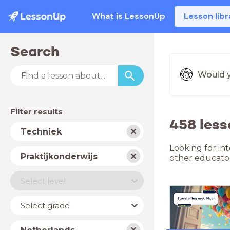
What is LessonUp
Lesson libr
Search
Would y
Filter results
458 less
Subject
Techniek
Looking for in
School
Praktijkonderwijs
other educator
type
Level
Select level
Year
Select grade
Country