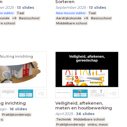
en
Sorteren
er 2025
-
13
slides
September 2025
-
13
slides
n editor
Taal
New lesson editor
Taal
skunde
+9
Basisschool
Aardrijkskunde
+9
Basisschool
re school
Middelbare school
nderwijs
Praktijkonderwijs
ng inrichting
Veiligheid, aftekenen,
meten en houtbewerking
ago
-
16
slides
April 2025
-
36
slides
Praktijkonderwijs
Techniek
Middelbare school
1-4
Praktijkonderwijs
vmbo, mavo