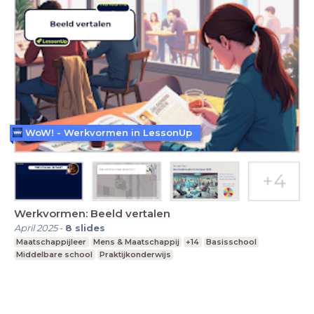
WoW! - Werkvormen in LessonUp
Werkvormen: Beeld vertalen
April 2025
-
8
slides
Maatschappijleer
Mens & Maatschappij
+14
Basisschool
Middelbare school
Praktijkonderwijs