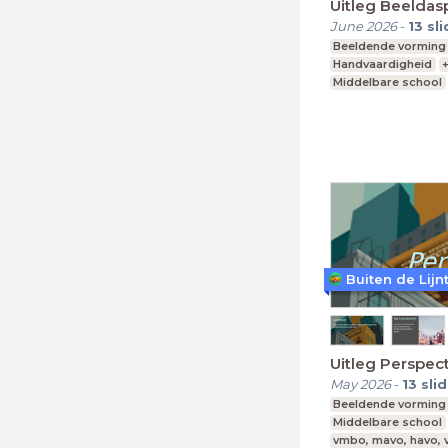
Uitleg Beeldas
June 2026
-
13
sl
Beeldende vorming
Handvaardigheid
+
Middelbare school
vmbo, mavo, havo,
Buiten de Lijn
Uitleg Perspect
May 2026
-
13
sli
Beeldende vorming
Middelbare school
vmbo, mavo, havo,