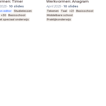
rmen: Timer
Werkvormen: Anagram
2025
-
10
slides
April 2025
-
10
slides
n editor
Studielessen
Tekenen
Taal
+21
Basisschool
+30
Basisschool
Middelbare school
t speciaal onderwijs
Praktijkonderwijs
re school