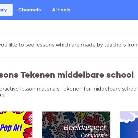
ary
Channels
AI tools
ou like to see lessons which are made by teachers fro
ssons Tekenen middelbare school
teractive lesson materials Tekenen for middelbare schoo
s.