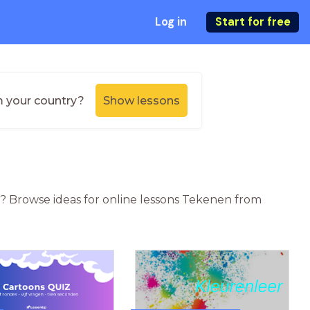
Log in
Start for free
m your country?
Show lessons
l? Browse ideas for online lessons Tekenen from