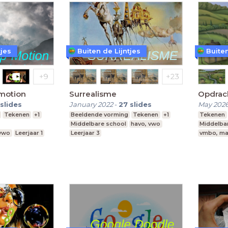
tjes
Buiten de Lijntjes
Buiten
motion
Surrealisme
Opdrac
slides
January 2022
-
27
slides
May 202
Tekenen
+1
Beeldende vorming
Tekenen
+1
Tekenen
Middelbare school
havo, vwo
Middelba
 vwo
Leerjaar 1
Leerjaar 3
vmbo, ma