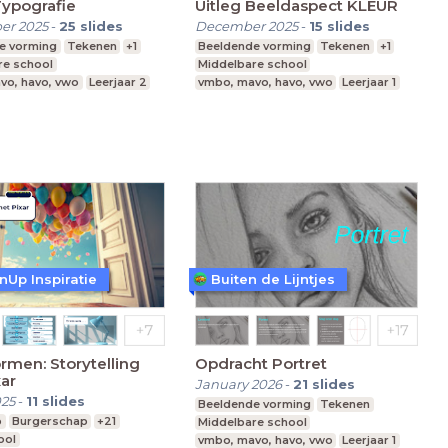
Typografie
Uitleg Beeldaspect KLEUR
er 2025
-
25
slides
December 2025
-
15
slides
e vorming
Tekenen
+1
Beeldende vorming
Tekenen
+1
re school
Middelbare school
vo, havo, vwo
Leerjaar 2
vmbo, mavo, havo, vwo
Leerjaar 1
nUp Inspiratie
Buiten de Lijntjes
men: Storytelling
Opdracht Portret
ar
January 2026
-
21
slides
025
-
11
slides
Beeldende vorming
Tekenen
p
Burgerschap
+21
Middelbare school
ool
vmbo, mavo, havo, vwo
Leerjaar 1