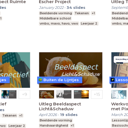
pect Ruimte
Escher Project
Uitleg 
ides
January 2022
-
34
slides
Septemb
Beeldende vorming
Tekenen
+1
Beeldend
1
Middelbare school
Middelba
vmbo, mavo, havo, vwo
Leerjaar 2
vmbo, ma
 vwo
Leerjaar 1
tjes
Buiten de Lijntjes
Lesso
ief
Uitleg Beeldaspect
Werkvor
Licht&Schaduw
met Pix
des
April 2026
-
19
slides
March 2
Tekenen
+1
Beeldende vorming
LessonU
Handvaardigheid
+1
Basissch
 vwo
Leerjaar 2