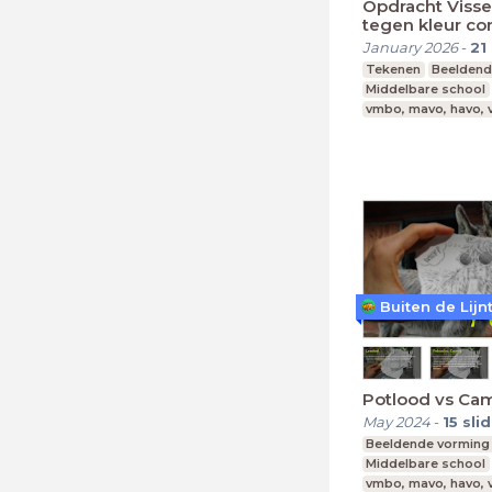
Opdracht Visse
tegen kleur con
January 2026
-
21
Tekenen
Beeldend
Middelbare school
vmbo, mavo, havo,
Buiten de Lijn
Potlood vs Ca
May 2024
-
15
sli
Beeldende vorming
Middelbare school
vmbo, mavo, havo,