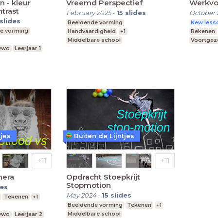
n - kleur
Vreemd Perspectief
Werkvo
trast
February 2025
-
15
slides
October 
slides
Beeldende vorming
New lesso
e vorming
Handvaardigheid
+1
Rekenen
Middelbare school
Voortgeze
 vwo
Leerjaar 1
vmbo, mavo, havo, vwo
Leerjaar 2
Middelba
tjes
Buiten de Lijntjes
mera
Opdracht Stoepkrijt
Stopmotion
des
May 2024
-
15
slides
Tekenen
+1
Beeldende vorming
Tekenen
+1
Middelbare school
 vwo
Leerjaar 2