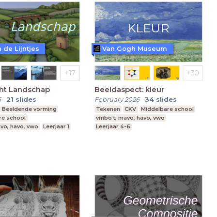
 de Lijntjes
Van Gogh Museum
ht Landschap
Beeldaspect: kleur
6
-
21
slides
February 2026
-
34
slides
Beeldende vorming
Tekenen
CKV
Middelbare school
re school
vmbo t, mavo, havo, vwo
vo, havo, vwo
Leerjaar 1
Leerjaar 4-6