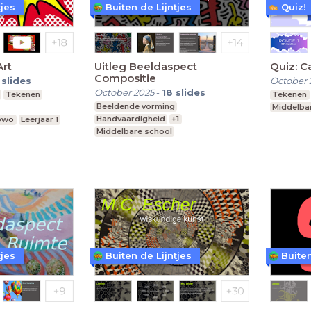
tjes
Buiten de Lijntjes
Quiz!
Art
Uitleg Beeldaspect
Quiz: C
Compositie
slides
October 
October 2025
-
18
slides
Tekenen
Tekenen
Beeldende vorming
Middelba
Handvaardigheid
+1
 vwo
Leerjaar 1
Middelbare school
vmbo, mavo, havo, vwo
Leerjaar 1
tjes
Buiten de Lijntjes
Buiten