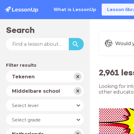
What is LessonUp
Lesson libr
Search
Would y
Filter results
2,961 le
Subject
Tekenen
Looking for in
School
Middelbare school
other educator
type
Level
Select level
Year
Select grade
Country