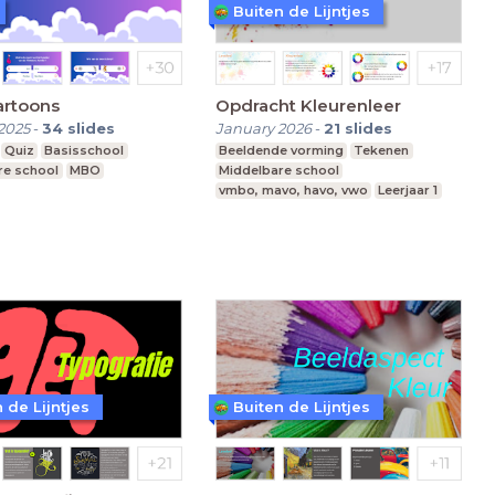
Buiten de Lijntjes
artoons
Opdracht Kleurenleer
2025
-
34
slides
January 2026
-
21
slides
Quiz
Basisschool
Beeldende vorming
Tekenen
re school
MBO
Middelbare school
vmbo, mavo, havo, vwo
Leerjaar 1
 de Lijntjes
Buiten de Lijntjes