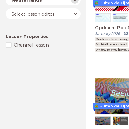
Netherlands
Buiten de Lijn
Lesson
Select lesson editor
editor
Opdracht Pop 
January 2026
-
22
Lesson Properties
Beeldende vorming
Channel lesson
Middelbare school
vmbo, mavo, havo,
Buiten de Lijn