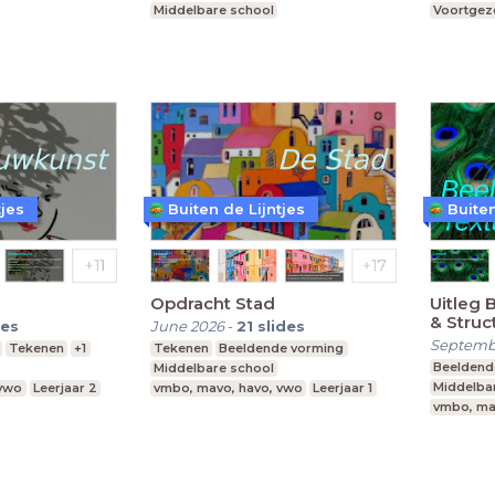
Middelbare school
Voortgeze
vmbo, mavo, havo, vwo
Leerjaar 1
Middelba
tjes
Buiten de Lijntjes
Buiten
Opdracht Stad
Uitleg 
& Struc
des
June 2026
-
21
slides
Septemb
Tekenen
+1
Tekenen
Beeldende vorming
Beeldend
Middelbare school
Middelba
 vwo
Leerjaar 2
vmbo, mavo, havo, vwo
Leerjaar 1
vmbo, ma