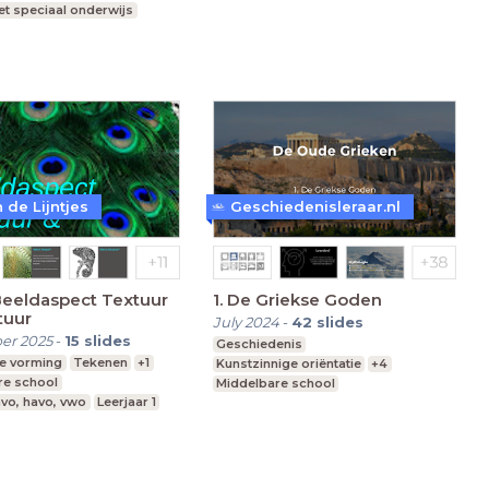
t speciaal onderwijs
re school
 de Lijntjes
Geschiedenisleraar.nl
Beeldaspect Textuur
1. De Griekse Goden
tuur
July 2024
-
42
slides
er 2025
-
15
slides
Geschiedenis
e vorming
Tekenen
+1
Kunstzinnige oriëntatie
+4
re school
Middelbare school
vo, havo, vwo
Leerjaar 1
vmbo, mavo, havo, vwo
Leerjaar 1