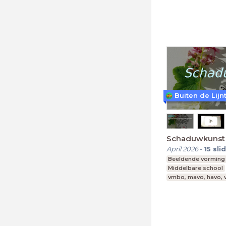
Buiten de Lijn
Schaduwkunst
April 2026
-
15
sli
Beeldende vorming
Middelbare school
vmbo, mavo, havo,