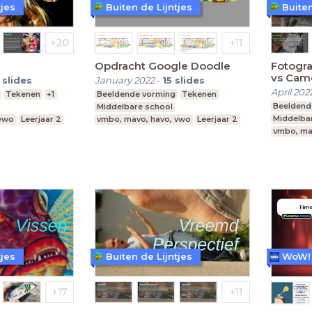
tjes
Buiten de Lijntjes
Buiten
Opdracht Google Doodle
Fotogra
vs Cam
slides
January 2022
-
15
slides
April 202
Tekenen
+1
Beeldende vorming
Tekenen
Beeldend
Middelbare school
Middelba
 vwo
Leerjaar 2
vmbo, mavo, havo, vwo
Leerjaar 2
vmbo, ma
tjes
Buiten de Lijntjes