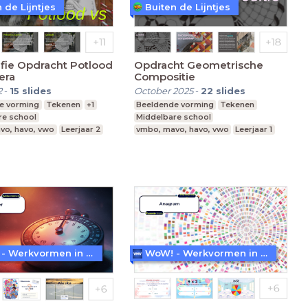
 de Lijntjes
Buiten de Lijntjes
fie Opdracht Potlood
Opdracht Geometrische
era
Compositie
2
-
15
slides
October 2025
-
22
slides
e vorming
Tekenen
+1
Beeldende vorming
Tekenen
re school
Middelbare school
vo, havo, vwo
Leerjaar 2
vmbo, mavo, havo, vwo
Leerjaar 1
WoW! - Werkvormen in LessonUp
WoW! - Werkvormen in LessonUp