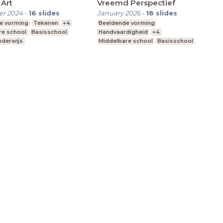
Art
Vreemd Perspectief
r 2024
-
16
slides
January 2026
-
18
slides
e vorming
Tekenen
+4
Beeldende vorming
re school
Basisschool
Handvaardigheid
+4
nderwijs
Middelbare school
Basisschool
Praktijkonderwijs