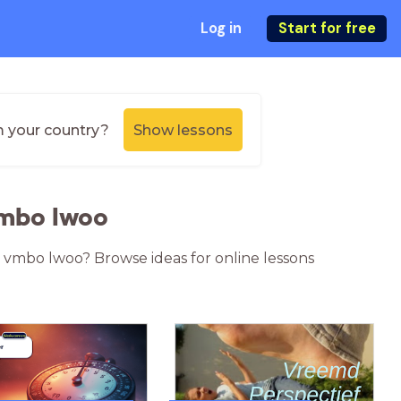
Log in
Start for free
m your country?
Show lessons
vmbo lwoo
l vmbo lwoo? Browse ideas for online lessons