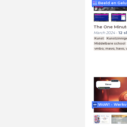
The One Minut
March 2024
-
12
s
Kunst
Kunstzinnige
Middelbare school
vmbo, mavo, havo,