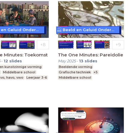
Beeld en Geluid Onderwijs
Beeld en Geluid Onderwijs
e Minutes: Toekomst
The One Minutes: Pareidolie
5
-
12
slides
May 2025
-
13
slides
 en kunstzinnige vorming
Beeldende vorming
3
Middelbare school
Grafische techniek
+5
vo, havo, vwo
Leerjaar 3-6
Middelbare school
vmbo, mavo, havo, vwo
Leerjaar 3-6