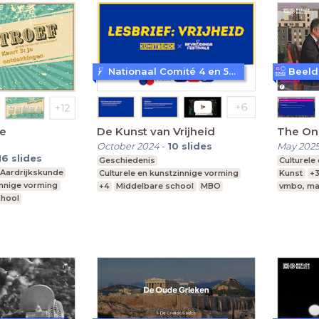
Nationaal Comité 4 en 5 mei
Je
De Kunst van Vrijheid
The On
October 2024
-
10
slides
May 202
16
slides
Geschiedenis
Culturele
Aardrijkskunde
Culturele en kunstzinnige vorming
Kunst
+
innige vorming
+4
Middelbare school
MBO
vmbo, ma
chool
vmbo, mavo, havo, vwo