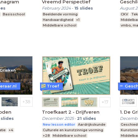
Anagram
Vreemd Perspectief
Geschi
des
February 2024
-
15
slides
August 
Basisschool
Beeldende vorming
CKV
Tek
Handvaardigheid
+1
Middelba
Middelbare school
vmbo, ma
vmbo, mavo, havo, vwo
Leerjaar 2
eraar.nl
Troef
Gesch
Goden
Troefkaart 2 - Drijfveren
1. De G
slides
December 2025
-
21
slides
Decembe
New lesson editor
Aardrijkskunde
Geschied
atie
+4
Culturele en kunstzinnige vorming
Kunstzinn
+28
Middelbare school
Middelba