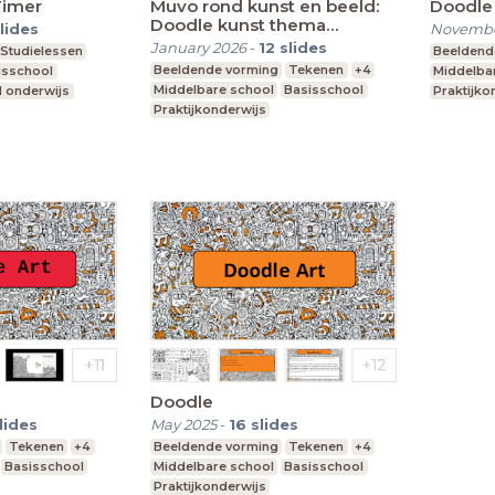
Timer
Muvo rond kunst en beeld:
Doodle 
Doodle kunst thema
lides
Novembe
carnaval
January 2026
-
12
slides
Studielessen
Beeldend
Beeldende vorming
Tekenen
+4
isschool
Middelba
Middelbare school
Basisschool
l onderwijs
Praktijko
Praktijkonderwijs
Doodle
lides
May 2025
-
16
slides
Tekenen
+4
Beeldende vorming
Tekenen
+4
Basisschool
Middelbare school
Basisschool
Praktijkonderwijs