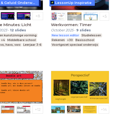
Beeld & Geluid Onderwijs
LessonUp Inspiratie
 Minutes: Licht
Werkvormen: Timer
2023
-
12
slides
October 2025
-
9
slides
 en kunstzinnige vorming
New lesson editor
Studielessen
+4
Middelbare school
Rekenen
+30
Basisschool
vo, havo, vwo
Leerjaar 3-6
Voortgezet speciaal onderwijs
Middelbare school