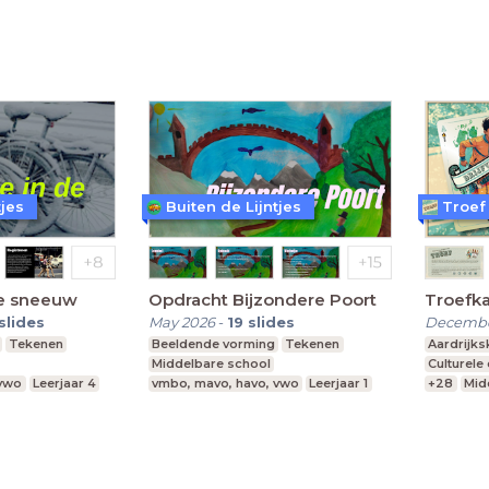
 vwo
Leerjaar 1
Praktijkonderwijs
vmbo, ma
Speciaal Onderwijs
tjes
Buiten de Lijntjes
Troef
de sneeuw
Opdracht Bijzondere Poort
Troefka
slides
May 2026
-
19
slides
Decembe
Tekenen
Beeldende vorming
Tekenen
Aardrijk
Middelbare school
Culturele
 vwo
Leerjaar 4
vmbo, mavo, havo, vwo
Leerjaar 1
+28
Mid
Praktijko
Speciaal