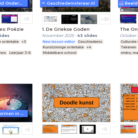
Beeld en Geluid Onderwijs
Geschiedenisleraar.nl
es: Poëzie
1. De Griekse Goden
The One
lides
November 2025
-
43
slides
October 
 oriëntatie
+3
New lesson editor
Geschiedenis
Culturele
Kunstzinnige oriëntatie
+4
Tekenen
 vwo
Leerjaar 3-6
Middelbare school
vmbo, ma
vmbo, mavo, havo, vwo
Leerjaar 1
WoW! - Werkvormen in LessonUp