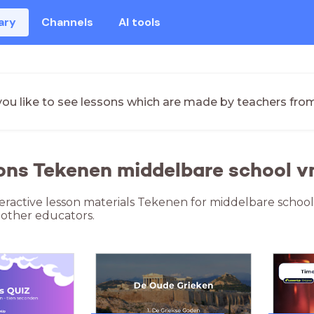
ary
Channels
AI tools
ou like to see lessons which are made by teachers fro
ons Tekenen middelbare school 
teractive lesson materials Tekenen for middelbare schoo
other educators.