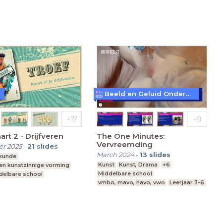
vo, havo, vwo
Leerjaar 1
vmbo, mavo, havo, vwo
Leerjaar 1
Beeld en Geluid Onderwijs
art 2 - Drijfveren
The One Minutes:
Vervreemding
r 2025
-
21
slides
March 2024
-
13
slides
skunde
Kunst
Kunst, Drama
+6
 en kunstzinnige vorming
Middelbare school
delbare school
vmbo, mavo, havo, vwo
Leerjaar 3-6
nderwijs
 Onderwijs