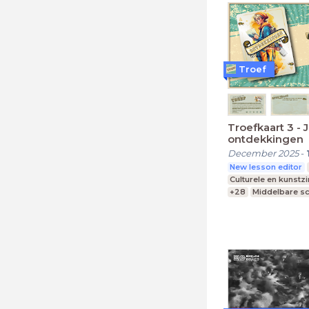
Troef
Troefkaart 3 - 
ontdekkingen
December 2025
-
New lesson editor
Culturele en kunstz
+28
Middelbare s
Praktijkonderwijs
Speciaal Onderwijs