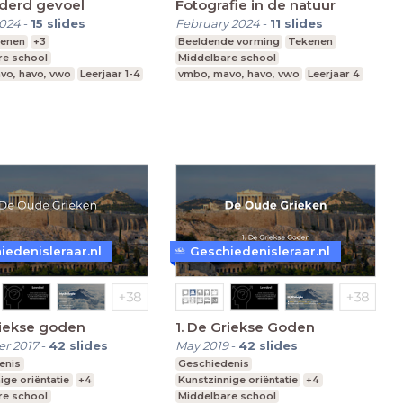
lderd gevoel
Fotografie in de natuur
2024
-
15
slides
February 2024
-
11
slides
enen
+3
Beeldende vorming
Tekenen
re school
Middelbare school
vo, havo, vwo
Leerjaar 1-4
vmbo, mavo, havo, vwo
Leerjaar 4
iedenisleraar.nl
Geschiedenisleraar.nl
riekse goden
1. De Griekse Goden
r 2017
-
42
slides
May 2019
-
42
slides
enis
Geschiedenis
ige oriëntatie
+4
Kunstzinnige oriëntatie
+4
re school
Middelbare school