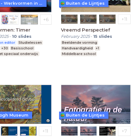
WoW! - Werkvormen in LessonUp
Buiten de Lijntjes
rmen: Timer
Vreemd Perspectief
2025
-
10
slides
February 2025
-
15
slides
n editor
Studielessen
Beeldende vorming
+30
Basisschool
Handvaardigheid
+1
t speciaal onderwijs
Middelbare school
re school
vmbo, mavo, havo, vwo
Leerjaar 2
Gogh Museum
Buiten de Lijntjes