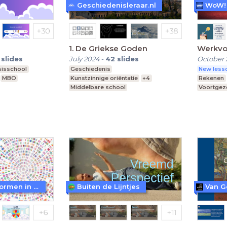
Geschiedenisleraar.nl
1. De Griekse Goden
Werkvo
slides
July 2024
-
42
slides
October 
sisschool
Geschiedenis
New lesso
MBO
Kunstzinnige oriëntatie
+4
Rekenen
Middelbare school
Voortgeze
vmbo, mavo, havo, vwo
Leerjaar 1
Middelba
WoW! - Werkvormen in LessonUp
Buiten de Lijntjes
Van 