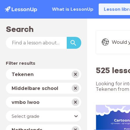
What is LessonUp
Lesson libr
Search
Would y
Filter results
525 less
Subject
Tekenen
Looking for in
School
Middelbare school
Tekenen from 
type
Level
vmbo lwoo
Year
Select grade
Country