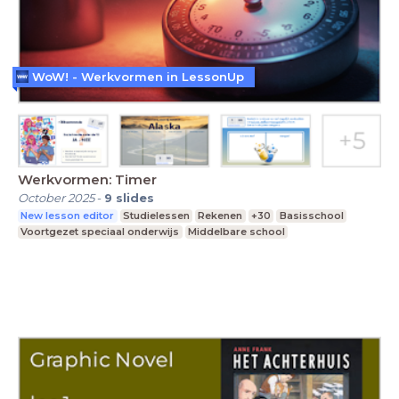
WoW! - Werkvormen in LessonUp
Werkvormen: Timer
October 2025
-
9
slides
New lesson editor
Studielessen
Rekenen
+30
Basisschool
Voortgezet speciaal onderwijs
Middelbare school