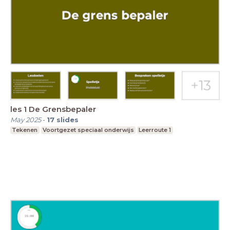
les 1 De Grensbepaler
May 2025
-
17
slides
Tekenen
Voortgezet speciaal onderwijs
Leerroute 1