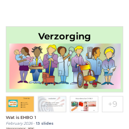
Wat is EHBO 1
February 2026
-
13
slides