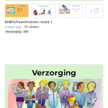
EHBO/reanimeren route 1
6 days ago
-
17
slides
Verzorging
ISK