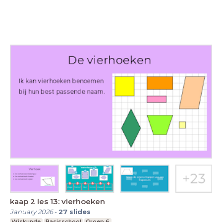
kaap 2 les 13: vierhoeken
January 2026
-
27
slides
Wiskunde
Basisschool
Groep 6