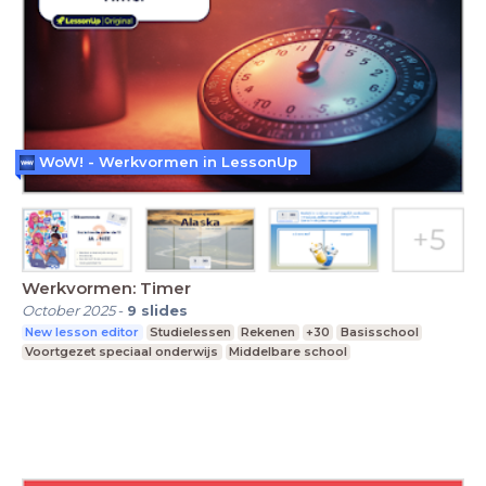
WoW! - Werkvormen in LessonUp
Werkvormen: Timer
October 2025
-
9
slides
New lesson editor
Studielessen
Rekenen
+30
Basisschool
Voortgezet speciaal onderwijs
Middelbare school