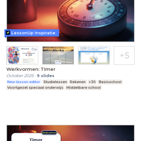
LessonUp Inspiratie
Werkvormen: Timer
October 2025
-
9
slides
New lesson editor
Studielessen
Rekenen
+30
Basisschool
Voortgezet speciaal onderwijs
Middelbare school