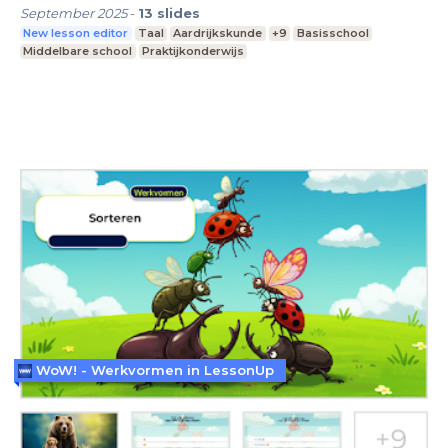
September 2025
-
13
slides
New lesson editor
Taal
Aardrijkskunde
+9
Basisschool
Middelbare school
Praktijkonderwijs
WoW! - Werkvormen in LessonUp