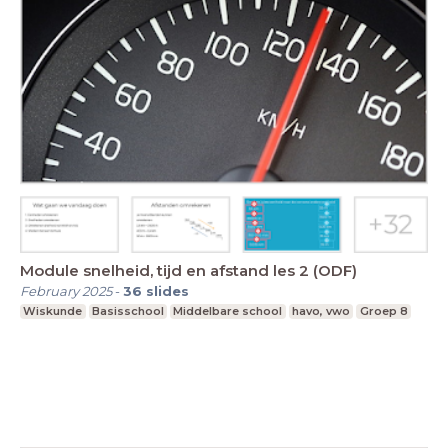
Module snelheid, tijd en afstand les 2 (ODF)
February 2025
-
36
slides
Wiskunde
Basisschool
Middelbare school
havo, vwo
Groep 8