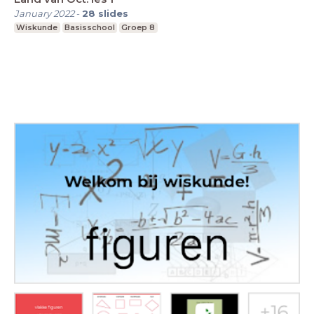
January 2022
-
28
slides
Wiskunde
Basisschool
Groep 8