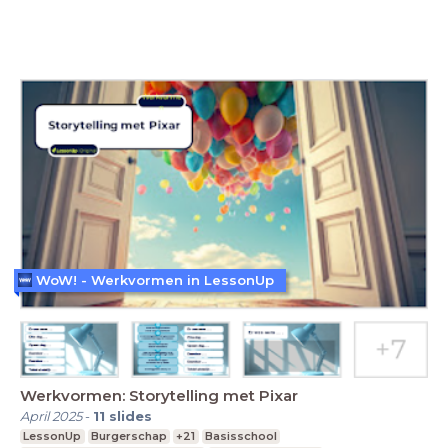
WoW! - Werkvormen in LessonUp
Werkvormen: Storytelling met Pixar
April 2025
-
11
slides
LessonUp
Burgerschap
+21
Basisschool