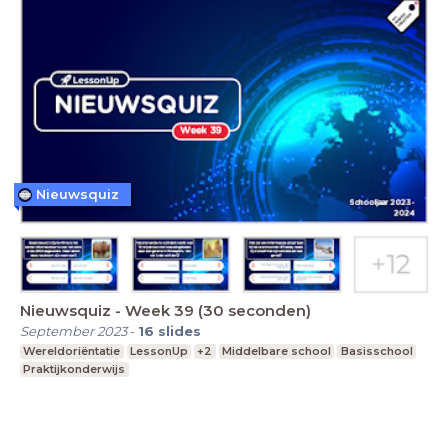
Nieuwsquiz
Nieuwsquiz - Week 39 (30 seconden)
September 2023
-
16
slides
Wereldoriëntatie
LessonUp
+2
Middelbare school
Basisschool
Praktijkonderwijs