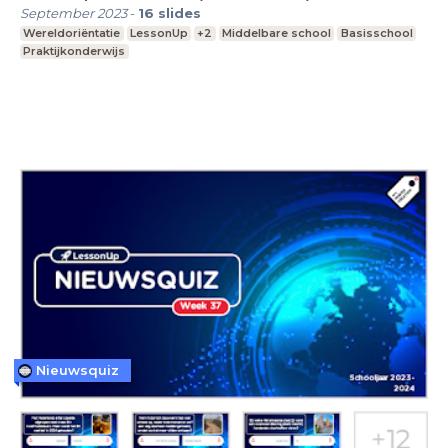
September 2023
-
16
slides
Wereldoriëntatie
LessonUp
+2
Middelbare school
Basisschool
Praktijkonderwijs
Nieuwsquiz