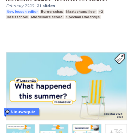
February 2026
-
21
slides
New lesson editor
Burgerschap
Maatschappijleer
+2
Basisschool
Middelbare school
Speciaal Onderwijs
Nieuwsquiz