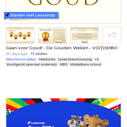
Starten met LessonUp
Gaan voor Goud! - De Gouden Weken - VO/(V)MBO
20 days ago
-
11
slides
New lesson editor
Mentorles
Levensbeschouwing
+2
Voortgezet speciaal onderwijs
MBO
Middelbare school