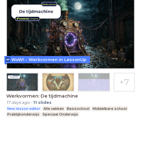
WoW! - Werkvormen in LessonUp
Werkvormen: De tijdmachine
17 days ago
-
11
slides
New lesson editor
Alle vakken
Basisschool
Middelbare school
Praktijkonderwijs
Speciaal Onderwijs