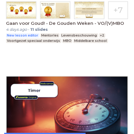
Gaan voor Goud! - De Gouden Weken - VO/(V)MBO
4 days ago
-
11
slides
New lesson editor
Mentorles
Levensbeschouwing
+2
Voortgezet speciaal onderwijs
MBO
Middelbare school