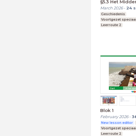
§5.3 Het Midd
March 2026
-
24
s
Geschiedenis
Voortgezet speciaa
Leerroute 2
Blok 1
February 2026
-
3
New lesson editor
Voortgezet speciaa
Leerroute 2