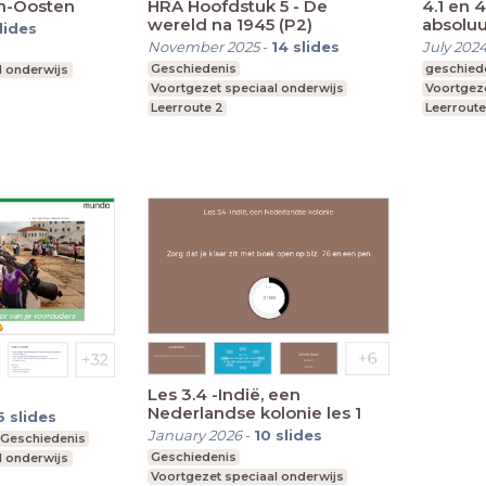
en-Oosten
HRA Hoofdstuk 5 - De
4.1 en 
wereld na 1945 (P2)
absoluu
lides
November 2025
-
14
slides
July 202
Geschiedenis
geschied
l onderwijs
Voortgezet speciaal onderwijs
Voortgeze
Leerroute 2
Leerroute
Les 3.4 -Indië, een
Nederlandse kolonie les 1
6
slides
January 2026
-
10
slides
Geschiedenis
Geschiedenis
l onderwijs
Voortgezet speciaal onderwijs