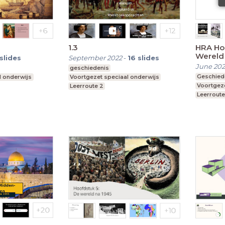
1.3
HRA Hoo
Wereld
slides
September 2022
-
16
slides
June 202
geschiedenis
Geschied
l onderwijs
Voortgezet speciaal onderwijs
Voortgeze
Leerroute 2
Leerroute