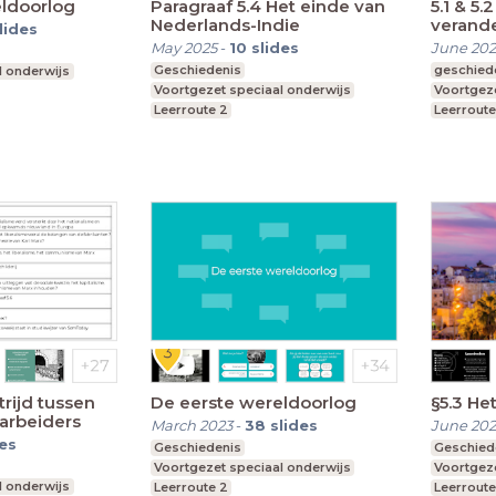
eldoorlog
Paragraaf 5.4 Het einde van
5.1 & 5.
Nederlands-Indie
verand
lides
May 2025
-
10
slides
June 202
Geschiedenis
geschied
l onderwijs
Voortgezet speciaal onderwijs
Voortgeze
Leerroute 2
Leerroute
rijd tussen
De eerste wereldoorlog
§5.3 H
 arbeiders
March 2023
-
38
slides
June 20
des
Geschiedenis
Geschied
Voortgezet speciaal onderwijs
Voortgeze
l onderwijs
Leerroute 2
Leerroute