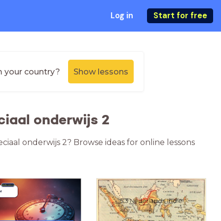
Log in
Start for free
m your country?
Show lessons
iaal onderwijs 2
eciaal onderwijs 2? Browse ideas for online lessons