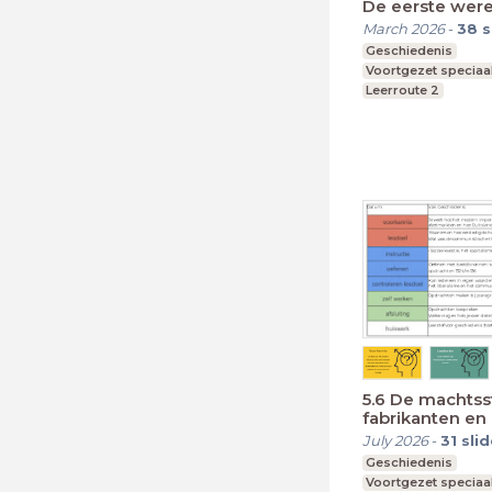
De eerste wer
March 2026
-
38
s
Geschiedenis
Voortgezet speciaa
Leerroute 2
5.6 De machtsst
fabrikanten en
July 2026
-
31
sli
Geschiedenis
Voortgezet speciaa