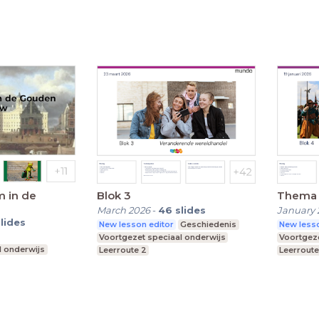
m in de
Blok 3
Thema 6
March 2026
-
46
slides
January 
slides
New lesson editor
Geschiedenis
New lesso
Voortgezet speciaal onderwijs
Voortgeze
l onderwijs
Leerroute 2
Leerroute