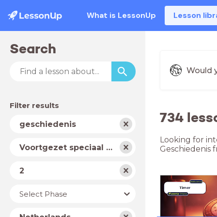
What is LessonUp
Lesson libr
Search
Would y
Filter results
734 less
Subject
geschiedenis
Looking for in
School
Voortgezet speciaal onderwijs
Geschiedenis f
type
Level
2
Year
Select Phase
Country