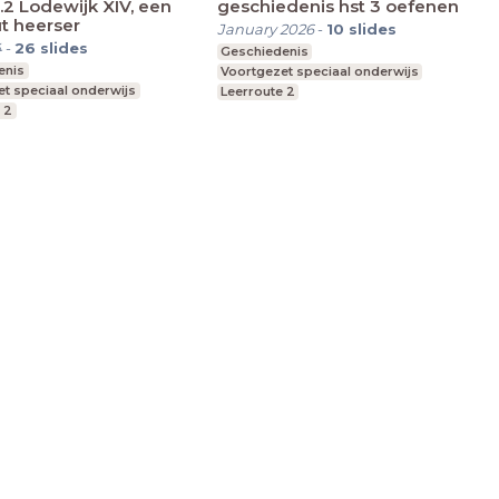
4.2 Lodewijk XIV, een
geschiedenis hst 3 oefenen
t heerser
January 2026
-
10
slides
4
-
26
slides
Geschiedenis
enis
Voortgezet speciaal onderwijs
t speciaal onderwijs
Leerroute 2
 2