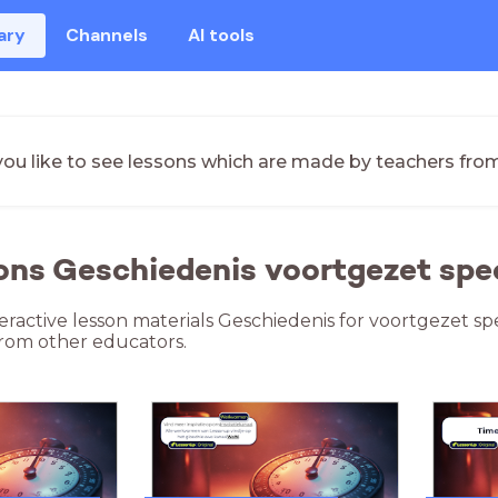
ary
Channels
AI tools
ou like to see lessons which are made by teachers fro
ons Geschiedenis voortgezet spec
teractive lesson materials Geschiedenis for voortgezet sp
rom other educators.