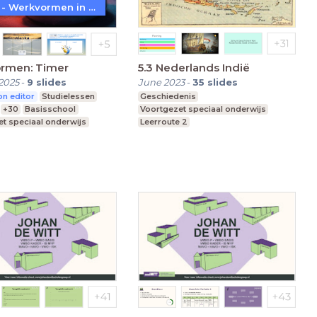
WoW! - Werkvormen in LessonUp
rmen: Timer
5.3 Nederlands Indië
2025
-
9
slides
June 2023
-
35
slides
n editor
Studielessen
Geschiedenis
+30
Basisschool
Voortgezet speciaal onderwijs
t speciaal onderwijs
Leerroute 2
re school