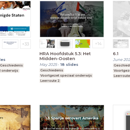
HRA Hoofdstuk 5.3: Het
6.1
Midden-Oosten
des
June 20
May 2025
-
18
slides
Geschiedenis
Geschied
Geschiedenis
l onderwijs
Voortgeze
Voortgezet speciaal onderwijs
Leerroute
Leerroute 2