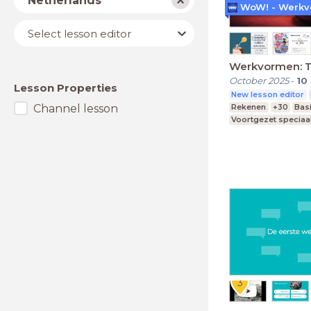
Netherlands
Lesson
Select lesson editor
editor
Werkvormen: 
October 2025
-
10
Lesson Properties
New lesson editor
Channel lesson
Rekenen
+30
Bas
Voortgezet speciaa
Middelbare school