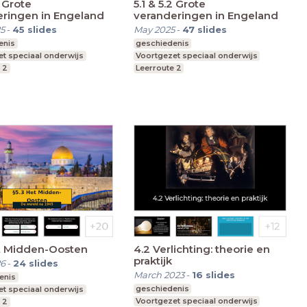
2 Grote
5.1 & 5.2 Grote
eringen in Engeland
veranderingen in Engeland
5
-
45
slides
May 2025
-
47
slides
enis
geschiedenis
t speciaal onderwijs
Voortgezet speciaal onderwijs
 2
Leerroute 2
et Midden-Oosten
4.2 Verlichting: theorie en
praktijk
26
-
24
slides
March 2023
-
16
slides
enis
geschiedenis
t speciaal onderwijs
Voortgezet speciaal onderwijs
 2