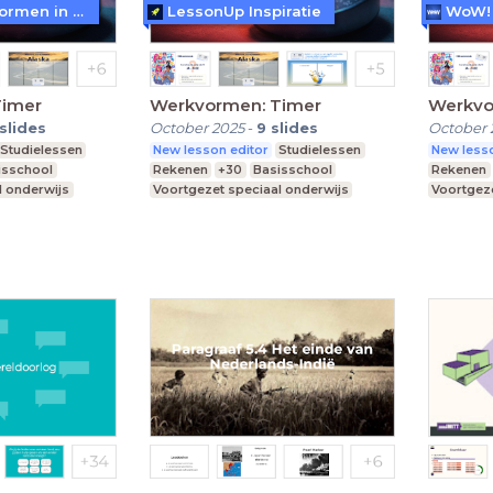
WoW! - Werkvormen in LessonUp
LessonUp Inspiratie
Timer
Werkvormen: Timer
Werkvo
slides
October 2025
-
9
slides
October 
Studielessen
New lesson editor
Studielessen
New lesso
isschool
Rekenen
+30
Basisschool
Rekenen
l onderwijs
Voortgezet speciaal onderwijs
Voortgeze
Middelbare school
Middelba