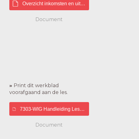
Overzicht inkomsten en uitgaven.pdf
Document
»
Print dit werkblad
voorafgaand aan de les.
7303-WIG Handleiding LessonUp Inkomsten en uitgav
Document