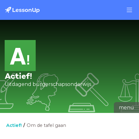
Actief!
Uitdagend burgerschapsonderwijs
menu
Actief!
Om de tafel gaan