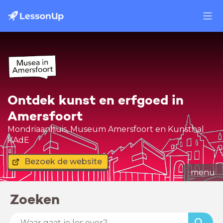
Ontdek kunst en erfgoed in
Amersfoort
Mondriaanhuis, Museum Amersfoort en Kunsthal
KAdE
Bezoek de website
menu
Zoeken