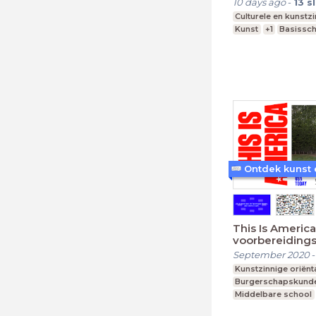
10 days ago
-
13
s
Culturele en kunstz
Kunst
+1
Basissc
This Is America
voorbereidings
September 2020
Kunstzinnige oriënt
Burgerschapskund
Middelbare school
vmbo t, mavo, havo