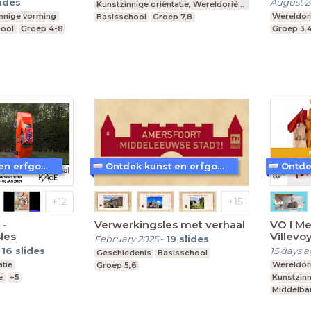
lides
August 
Kunstzinnige oriëntatie, Wereldoriëntatie
innige vorming
Wereldori
Basisschool
Groep 7,8
hool
Groep 4-8
Groep 3,
Ontdek kunst en erfgoed in Amersfoort
Ontdek kunst en erfgoed in Amersfoort
 -
Verwerkingsles met verhaal
VO I Me
les
Villevo
February 2025
-
19
slides
verwer
-
16
slides
15 days 
Geschiedenis
Basisschool
atie
Wereldori
Groep 5,6
e
+5
Kunstzinn
Middelba
, vwo
Leerjaar 1