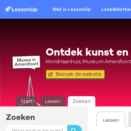
Wat is LessonUp
Lesbiblioth
Ontdek kunst en 
Mondriaanhuis, Museum Amersfoort
Bezoek de website
Start
Lessen
Zoeken
Zoeken
Lessen