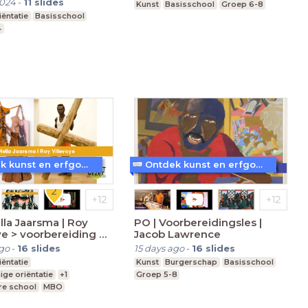
2024
-
11
slides
Kunst
Basisschool
Groep 6-8
ëntatie
Basisschool
4
Ontdek kunst en erfgoed in Amersfoort
Ontdek kunst en erfgoed in Amersfoort
lla Jaarsma | Roy
PO | Voorbereidingsles |
ye > voorbereiding en
Jacob Lawrence
king
ago
-
16
slides
15 days ago
-
16
slides
ëntatie
Kunst
Burgerschap
Basisschool
ige oriëntatie
+1
Groep 5-8
re school
MBO
-5