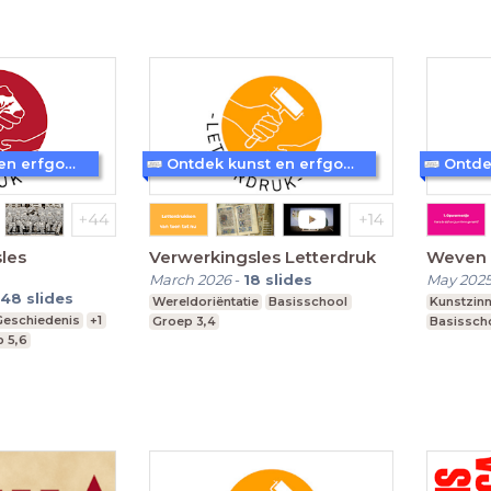
Ontdek kunst en erfgoed in Amersfoort
Ontdek kunst en erfgoed in Amersfoort
les
Verwerkingsles Letterdruk
March 2026
-
18
slides
May 202
48
slides
Wereldoriëntatie
Basisschool
Kunstzinn
Geschiedenis
+1
Groep 3,4
Basissch
 5,6