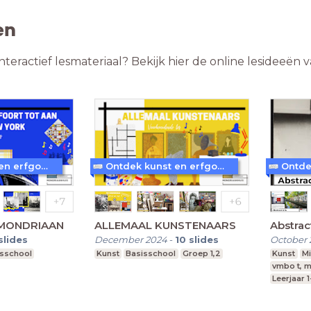
en
nteractief lesmateriaal? Bekijk hier de online lesideeë
Ontdek kunst en erfgoed in Amersfoort
Ontdek kunst en erfgoed in Amersfoort
 MONDRIAAN
ALLEMAAL KUNSTENAARS
Abstrac
slides
December 2024
-
10
slides
October 
isschool
Kunst
Basisschool
Groep 1,2
Kunst
Mi
vmbo t, m
Leerjaar 1