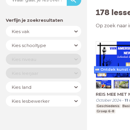
178 less
Verfijn je zoekresultaten
Op zoek naar i
Vak
Kies vak
Schooltype
Kies schooltype
Niveau
Kies niveau
Jaar
Kies leerjaar
Land
Kies land
REIS MEE MET
Lesbewerker
October 2024
-
11
Kies lesbewerker
Geschiedenis
Bas
Groep 6-8