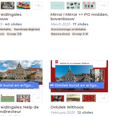
eidingsles
Mirror I Mirror >> PO midden,
bouw
bovenbouw
3
-
40
slides
March 2023
-
17
slides
ëntatie,
Handvaardigheid
Kunstzinnige oriëntatie
ool
Groep 7,8
Basisschool
Groep 3-8
Ontdek kunst en erfgoed in Amersfoort
Ontdek kunst en erfgoed in Amersfoort
eidingsles: Help de
Ontdek Withoos
directeur
February 2025
-
12
slides