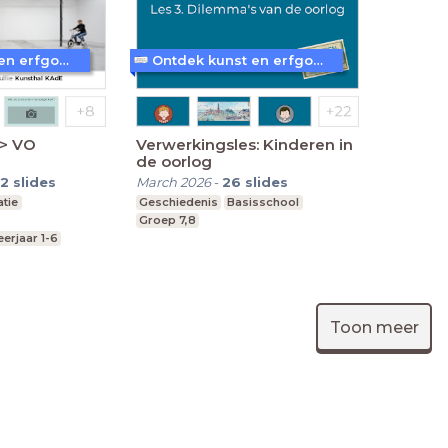
Ontdek kunst en erfgoed in Amersfoort
Ontdek kunst en erfgoed in Amersfoort
>> VO
Verwerkingsles: Kinderen in
de oorlog
12
slides
March 2026
-
26
slides
atie
Geschiedenis
Basisschool
Groep 7,8
eerjaar 1-6
Toon meer