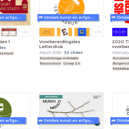
Ontdek kunst en erfgoed in Amersfoort
Ontdek kunst en erfgoed in Amersfoort
les 1
Voorbereidingsles
2020 Th
Letterdruk
voorber
des
March 2026
-
30
slides
February
isschool
Kunstzinnige oriëntatie
Kunstzinn
Basisschool
Groep 3,4
Burgers
Middelba
vmbo t, m
Leerjaar 
Ontdek kunst en erfgoed in Amersfoort
Ontdek kunst en erfgoed in Amersfoort