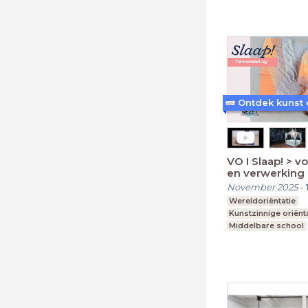
Leerjaar 1-6
VO I Slaap! > v
en verwerking
November 2025
-
Wereldoriëntatie
Kunstzinnige oriënt
Middelbare school
Voortgezet speciaa