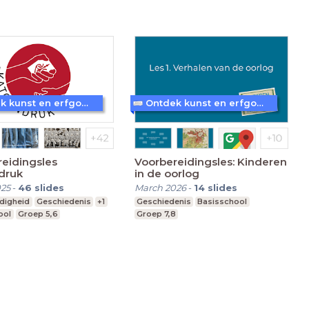
Ontdek kunst en erfgoed in Amersfoort
Ontdek kunst en erfgoed in Amersfoort
eidingsles
Voorbereidingsles: Kinderen
druk
in de oorlog
025
-
46
slides
March 2026
-
14
slides
digheid
Geschiedenis
+1
Geschiedenis
Basisschool
ool
Groep 5,6
Groep 7,8