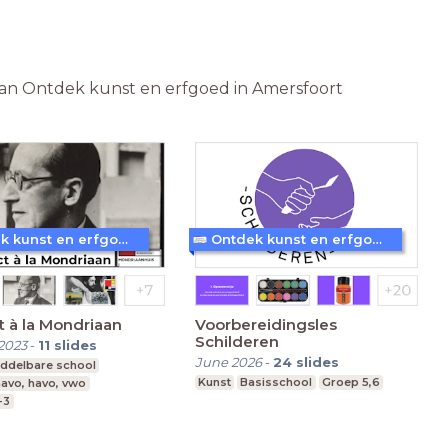
n van Ontdek kunst en erfgoed in Amersfoort
Ontdek kunst en erfgoed in Amersfoort
Ontdek kunst en erfgoed in Amersfoort
t à la Mondriaan
Voorbereidingsles
Schilderen
2023
-
11
slides
June 2026
-
24
slides
ddelbare school
Kunst
Basisschool
Groep 5,6
avo, havo, vwo
-3