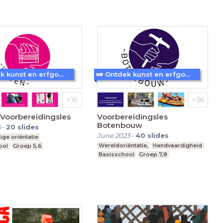
Ontdek kunst en erfgoed in Amersfoort
Ontdek kunst en erfgoed in Amersfoort
Weven Voorbereidingsles
Voorbereidingsles
Botenbouw
5
-
20
slides
June 2023
-
40
slides
ige oriëntatie
Wereldoriëntatie,
Handvaardigheid
ool
Groep 5,6
Basisschool
Groep 7,8