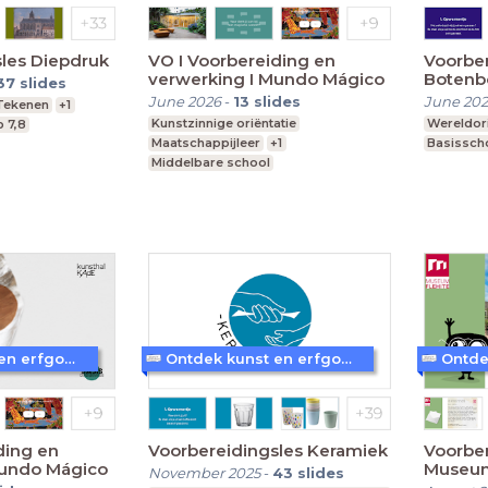
les Diepdruk
VO I Voorbereiding en
Voorber
verwerking I Mundo Mágico
Boten
37
slides
June 2026
-
13
slides
June 202
Tekenen
+1
Kunstzinnige oriëntatie
Wereldori
 7,8
Maatschappijleer
+1
Basissch
Middelbare school
Voortgezet speciaal onderwijs
MBO
Ontdek kunst en erfgoed in Amersfoort
Ontdek kunst en erfgoed in Amersfoort
Voorbereidingsles Keramiek
Voorber
Mundo Mágico
Museum
November 2025
-
43
slides