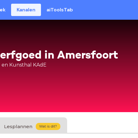
eek
Kanalen
aiToolsTab
erfgoed in Amersfoort
 en Kunsthal KAdE
Lesplannen
Wat is dit?