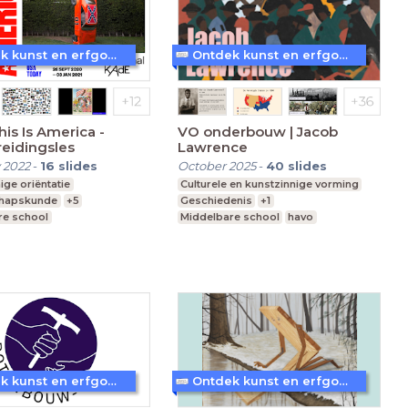
Ontdek kunst en erfgoed in Amersfoort
Ontdek kunst en erfgoed in Amersfoort
is Is America -
VO onderbouw | Jacob
eidingsles
Lawrence
 2022
-
16
slides
October 2025
-
40
slides
ige oriëntatie
Culturele en kunstzinnige vorming
chapskunde
+5
Geschiedenis
+1
re school
Middelbare school
havo
avo, havo, vwo
Leerjaar 1-3
1-6
Ontdek kunst en erfgoed in Amersfoort
Ontdek kunst en erfgoed in Amersfoort