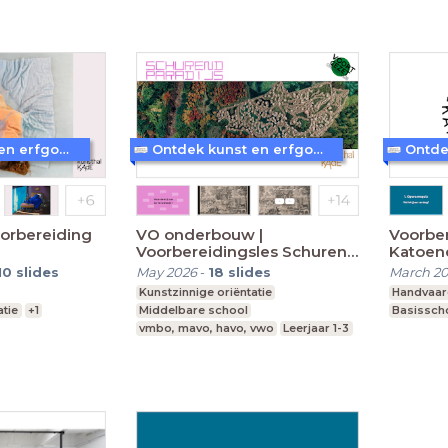
Ontdek kunst en erfgoed in Amersfoort
Ontdek kunst en erfgoed in Amersfoort
oorbereiding
VO onderbouw |
Voorber
Voorbereidingsles Schurend
Katoen
Paradijs
10
slides
May 2026
-
18
slides
March 2
Kunstzinnige oriëntatie
Handvaar
atie
+1
Middelbare school
Basissch
vmbo, mavo, havo, vwo
Leerjaar 1-3
l onderwijs
MBO