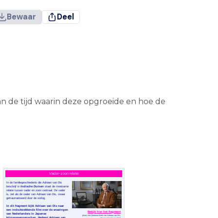
Bewaar
Deel
n de tijd waarin deze opgroeide en hoe de
Vader-zoon relatie
In de familiegeschiedenis die Adriaan van Dis
beschrijf in
Indische Duinen
staat de moeizame
relatie tussen vader en zoon centraal. De vader
is, net als de vader van Adriaan van Dis, zwaar
getraumatiseerd door de oorlog.
In dit fragment kijkt Adriaan van Dis naar
een indrukwekkende film over de ervaringen
Bekijk hier het fragment
van Nederlanders in Japanse
(Bron: Het Geheime Boek van Adriaan van Dis,
krijgsgevangenschap. Herkent Adriaan van