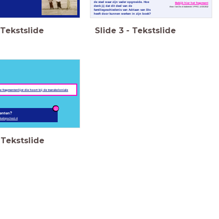
de stad waar zijn vader opgroeide. Hoe
Bekijk hier het fragment
denk jij dat dit deel van de
Bron: Van Dis in Indonesië, VPRO, 11-03-2012
Vanvugt in 1982
familiegeschiedenis van Adriaan van Dis
heeft door kunnen werken in zijn boek?
(Bron: Van Dis in Indonesië, VPRO, 11-03-2012)
Tekstslide
Slide
3
-
Tekstslide
Adriaan van Dis beschrijft in Indische Duinen het
verhaal van de familie van Nathan Sid. De familie
is sterk getekend door de gebeurtenissen in
Nederlands Indië. Het verhaal is vergelijkbaar met
de familie van Adriaan van Dis zelf - Hoewel zowel
Adriaan van Dis als Nathan Sid in Nederland
opgroeiden, drukte Nederlands Indië een grote
stempel op hun levens. In dit fragment zien we
Adriaan van Dis in de stad waar zijn vader
opgroeide. Hoe denk jij dat dit deel van de
familiegeschiedenis van Adriaan van Dis heeft
door kunnen werken?
(Bron: Van Dis in Indonesië, VPRO, 11-03-2012)
e fragmentenlijst die hoort bij de transkoloniale
enten?
luidopschool.nl
Tekstslide