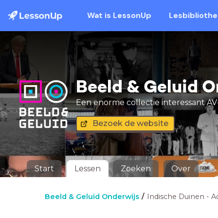
Wat is LessonUp
Lesbiblioth
Beeld & Geluid O
Een enorme collectie interessant AV-
Bezoek de website
Start
Lessen
Zoeken
Over
Beeld & Geluid Onderwijs
Indische Duinen - A