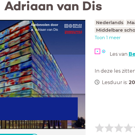
- Adriaan van Dis
Nederlands
Ma
Aanbevolen door
Middelbare scho
Adriaan van Dis
Toon 1 meer
Les van
Be
In deze les zitte
Lesduur is:
20