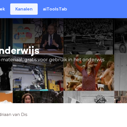
eek
Kanalen
aiToolsTab
nderwijs
materiaal, gratis voor gebruik in het onderwijs
driaan van Dis