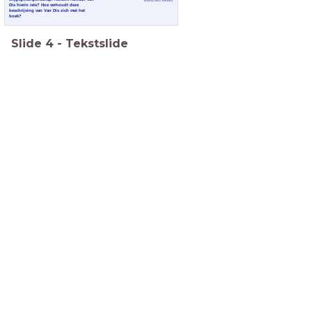
TELEAC/NOT, 6-9-2007)
Dis hierin iets? Hoe verhoudt deze
beschrijving van Van Dis zich met het
Vanvugt in 1982
boek?
Slide
4
-
Tekstslide