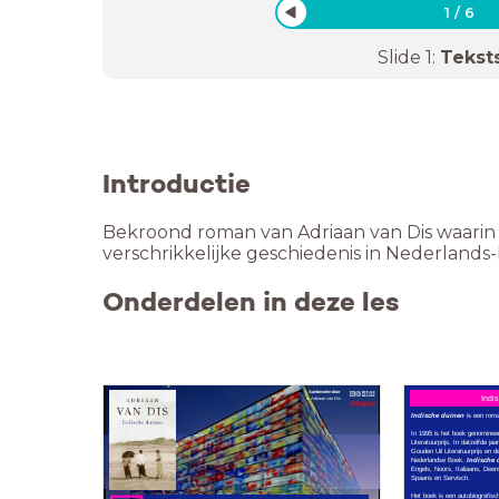
1
/
6
Slide
1
:
Tekst
Introductie
Bekroond roman van Adriaan van Dis waarin 
verschrikkelijke geschiedenis in Nederland
Onderdelen in deze les
Aanbevolen door
Indi
Adriaan van Dis
Indische duinen
is een roma
In 1995 is het boek genomine
Literatuurprijs. In datzelfde j
Gouden Uil Literatuurprijs en d
Nederlandse Boek.
Indische 
Engels, Noors, Italiaans, Dee
Spaans en Servisch.
Het boek is een autobiografis