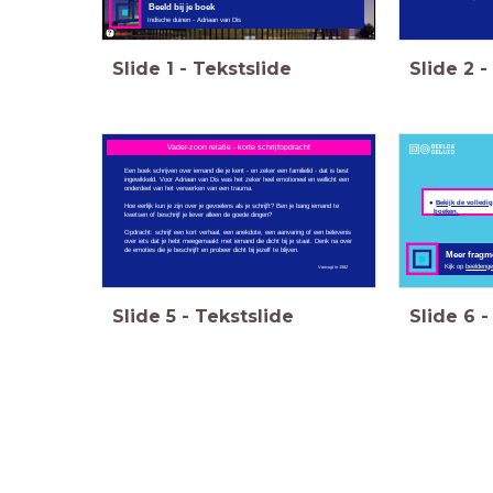
Beeld bij je boek
Indische duinen - Adriaan van Dis
Slide
1
-
Tekstslide
Slide
2
-
Vader-zoon relatie - korte schrijfopdracht
Een boek schrijven over iemand die je kent - en zeker een familielid - dat is best
ingewikkeld. Voor Adriaan van Dis was het zeker heel emotioneel en wellicht een
onderdeel van het verwerken van een trauma.
Bekijk de volledig
Hoe eerlijk kun je zijn over je gevoelens als je schrijft? Ben je bang iemand te
boeken.
kwetsen of beschrijf je liever alleen de goede dingen?
Opdracht: schrijf een kort verhaal, een anekdote, een aanvaring of een belevenis
over iets dat je hebt meegemaakt met iemand die dicht bij je staat. Denk na over
de emoties die je beschrijft en probeer dicht bij jezelf te blijven.
Meer fragm
Kijk op
beeldenge
Vanvugt in 1982
Slide
5
-
Tekstslide
Slide
6
-