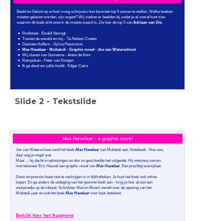
Beeld en Geluid op school vroeg schrijvers hun favoriete top 5 samen te stellen. Welke boeken
móeten gelezen worden, zijn urgent? Wij zoeken er beelden bij zodat je al vooraf kunt zien
waarom dit boek écht enorm de moeite waard is. Zie hier de top 5 van
Adriaan van Dis
.
Roofstaat - Ewald Vanvugt
Tussen de wereld en mij - Ta-Nehesi Coates
Gesloten Koffers - Sylvia Pessireron
Max Havelaar - Multatuli - Graphic novel - Jos van Waterschoot
Wij slaven van Suriname - Anton de Kom
Rampokan - Peter van Dongen
Ik ga dood om jullie hoofd - Edgar Cairo
Slide
2
-
Tekstslide
Max Havelaar - a graphic novel
Jos van Waterschoot vond het boek
Max Havelaar
van Multatuli een 'kloteboek'. Nou nou,
daar zeg je nogal wat.
Maar ... hij dacht in oplossingen en dus zo geschiedde het volgende. Hij ontwierp samen
met tekenaar Eric Heuvel een graphic novel van
Max Havelaa
r
. Een prachtig exemplaar.
Deze stripversie haast niet te verkrijgen is in bibliotheken. Je kunt het boek wel online
kopen. En ga anders de uitdaging van het gewone boek aan - krijg je hier alvast een
voorproefje op de inhoud. Schrijfster Marion Bloem vertelt over de opening van het
Multatuli-jaar en wat het boek
Max Havelaar
voor haar betekent.
Bekijk hier het fragment
Vanvugt in 1982