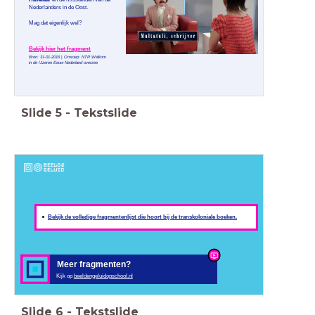
Nederlanders in de Oost.
Mag dat eigenlijk wel?
Bekijk hier het fragment
Bron: 31-01-2016 | Omroep: NTR
Welkom
in de IJzeren Eeuw Nederland overzee
Slide
5
-
Tekstslide
Bekijk de volledige fragmentenlijst die hoort bij de transkoloniale boeken.
Meer fragmenten?
Kijk op
beeldengeluidopschool.nl
Slide
6
-
Tekstslide