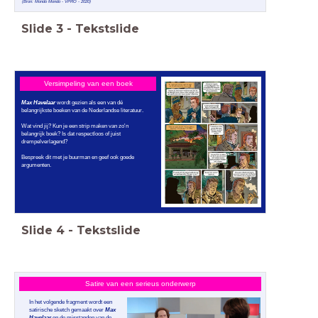
(Bron: Mondo Mondo - VPRO - 2020)
Slide
3
-
Tekstslide
Versimpeling van een boek
Max Havelaar
wordt gezien als een van dé
belangrijkste boeken van de Nederlandse literatuur.
Wat vind jij? Kun je een strip maken van zo'n
belangrijk boek? Is dat respectloos of juist
drempelverlagend?
Bespreek dit met je buurman en geef ook goede
argumenten.
Slide
4
-
Tekstslide
Satire van een serieus onderwerp
In het volgende fragment wordt een
satirische sketch gemaakt over
Max
Havelaar
en de misstanden van de