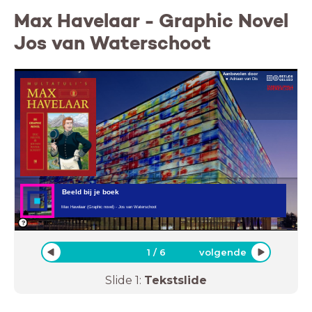
Max Havelaar - Graphic Novel
Jos van Waterschoot
Aanbevolen door
Adriaan van Dis
Beeld bij je boek
Max Havelaar (Graphic novel) - Jos van Waterschoot
1
/
6
volgende
Slide
1
:
Tekstslide