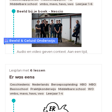
Middelbare school
vmbo, mavo, havo, vwo
Leerjaar 1-6
Beeld bij je boek - Nescio
Beeld & Geluid Onderwijs
Audio en video geven context. Aan een tijd,
gebeurtenis of persoon. Of aan een boek!
Samen met de jongensleesclub Nescio steekt
beeldengeluidopschool.nl de ouderwetse
leeslijst in een modern jasje. De Nescio-jongens
Lesplan met
6 lessen
maken deze lijst met must reads voor hun
leeftijdsgenoten, Beeld en Geluid op school
Er was eens
voorziet de boeken van beeld. Zo krijg je zelfs
de meest ongemotiveerde leerling aan het
Geschiedenis
Nederlands
Beroepsopleiding
HBO
MBO
lezen! Wil je hen ook zien en horen? Bekijk hier
Basisschool
Praktijkonderwijs
Middelbare school
WO
de uitzending bij De Vooravond.Op
vmbo, mavo, havo, vwo
Leerjaar 1-4
beeldengeluidopschool.nl staat de Leeslijst van
Nescio, met nog meer beelden bij boeken. Ga
kijken en ga ook zelf op zoek naar interessante
fragmenten. Deze lijst met lessen zal langzaam
maar zeker groeien. Tips zijn welkom bij de