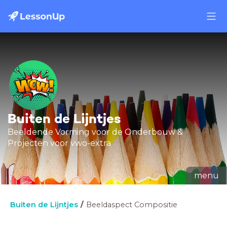
Buiten de Lijntjes
Beeldende Vorming voor de Onderbouw &
Projecten voor vwo-extra
menu
Buiten de Lijntjes
Beeldaspect Compositie