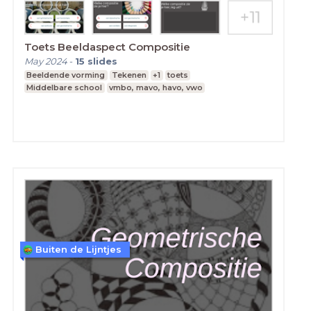
Toets Beeldaspect Compositie
May 2024
-
15
slides
Beeldende vorming
Tekenen
+1
toets
Middelbare school
vmbo, mavo, havo, vwo
Buiten de Lijntjes