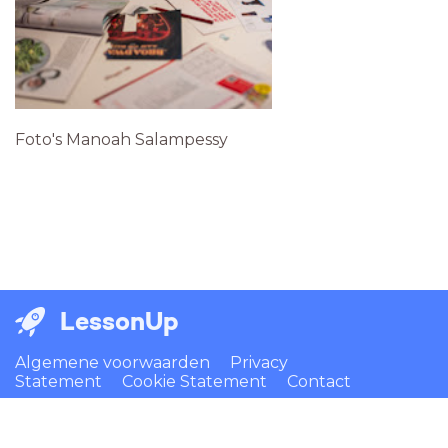
Foto's Manoah Salampessy
LessonUp
Algemene voorwaarden
Privacy
Statement
Cookie Statement
Contact
Nederlands