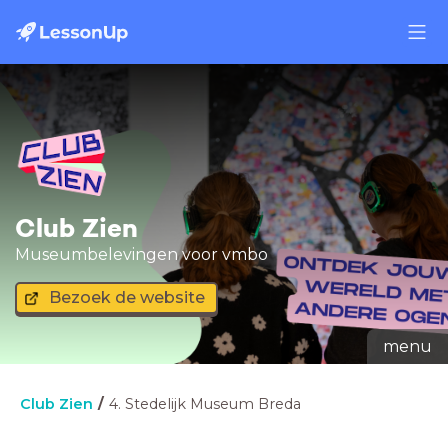
Club Zien
Museumbelevingen voor vmbo
Bezoek de website
menu
Club Zien
4. Stedelijk Museum Breda