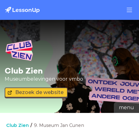
Club Zien
Museumbelevingen voor vmbo
Bezoek de website
menu
Club Zien
9. Museum Jan Cunen