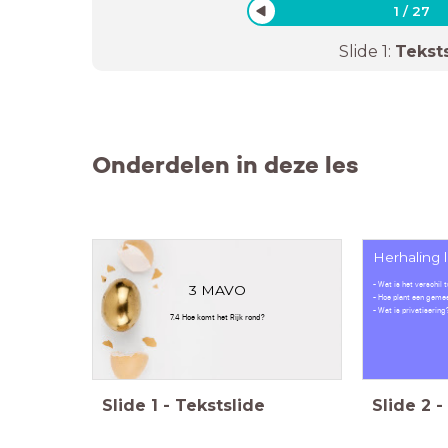
1
/
27
Slide
1
:
Tekst
Onderdelen in deze les
Herhaling 
- Wat is het verschil 
3 MAVO
- Hoe plant een gemee
- Wat is privatisering
7.4 Hoe komt het Rijk rond?
Slide
1
-
Tekstslide
Slide
2
-