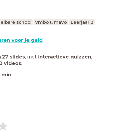
elbare school
vmbo t, mavo
Leerjaar 3
eren voor je geld
n
27 slides
,
met
interactieve quizzen
,
0 videos
.
min