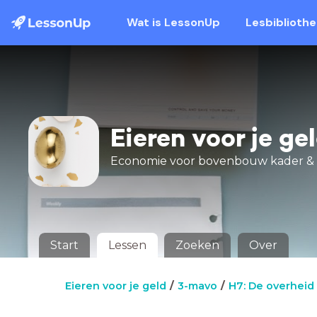
Wat is LessonUp
Lesbiblioth
Eieren voor je ge
Economie voor bovenbouw kader &
Start
Lessen
Zoeken
Over
Eieren voor je geld
3-mavo
H7: De overheid