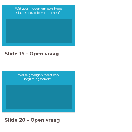
Wat zou jij doen om een hoge
staatsschuld te voorkomen?
Slide
16
-
Open vraag
Welke gevolgen heeft een
begrotingstekort?
Slide
20
-
Open vraag