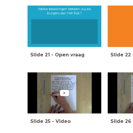
Welke belastingen betalen wij als
burgers aan het Rijk?
Slide
21
-
Open vraag
Slide
22
Slide
25
-
Video
Slide
26