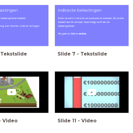
lastingen
indirecte belastingen
 belastingdienst betaald.
Zitten verwerkt in de prijs van producten en diensten. Ze worden
betaald aan de verkoper, deze draagt ze af aan de
ting over inkomen, winst en vermogen.
belastingdienst.
Het gaat om
btw
en
accijns
.
Tekstslide
Slide
7
-
Tekstslide
-
Video
Slide
11
-
Video