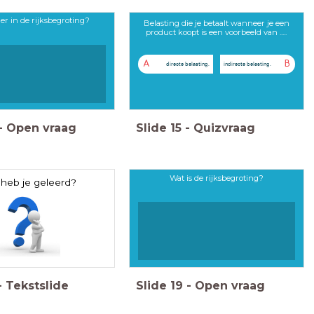
 er in de rijksbegroting?
Belasting die je betaalt wanneer je een
product koopt is een voorbeeld van .....
A
B
directe belasting.
indirecte belasting.
-
Open vraag
Slide
15
-
Quizvraag
Wat is de rijksbegroting?
heb je geleerd?
-
Tekstslide
Slide
19
-
Open vraag