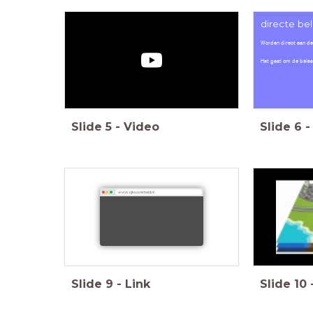
directe be
Worden direct aan de
Het gaat om de belas
Slide
5
-
Video
Slide
6
-
www.rijksoverheid.nl
Slide
9
-
Link
Slide
10