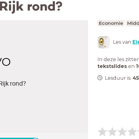
Rijk rond?
Economie
Midd
Les van
Ei
VO
In deze les zitte
tekstslides
en
1
Lesduur is:
45
Rijk rond?