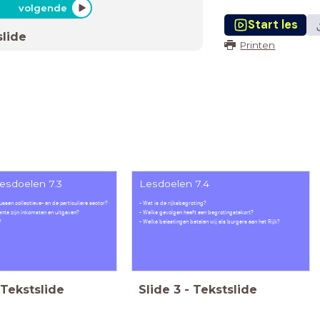
volgende
Start les
slide
Printen
lesdoelen 7.3
Lesdoelen 7.4
tussen collectieve- en de particuliere sector?
- Wat is de rijksbegroting?
nte zijn inkomsten en uitgaven?
- Welke gevolgen heeft een begrotingstekort?
?
- Welke belastingen betalen wij als burgers aan het Rijk?
Tekstslide
Slide
3
-
Tekstslide