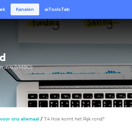
eek
Kanalen
aiToolsTab
ld
 mavo (VMBO)
 voor ons allemaal
7.4 Hoe komt het Rijk rond?