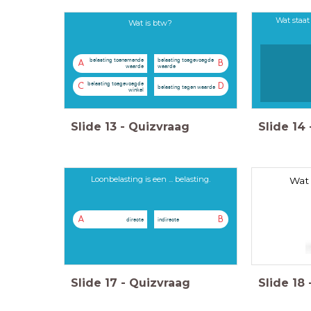
Wat staat
Wat is btw?
belasting toenemende
belasting toegevoegde
A
B
waarde
waarde
belasting toegevoegde
C
D
belasting tegen waarde
winkel
Slide
13
-
Quizvraag
Slide
14
Loonbelasting is een ... belasting.
Wat 
A
B
directe
indirecte
Slide
17
-
Quizvraag
Slide
18