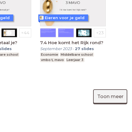
 geld
Eieren voor je geld
taal je?
7.4 Hoe komt het Rijk rond?
slides
September 2023
-
27
slides
are school
Economie
Middelbare school
vmbo t, mavo
Leerjaar 3
Toon meer