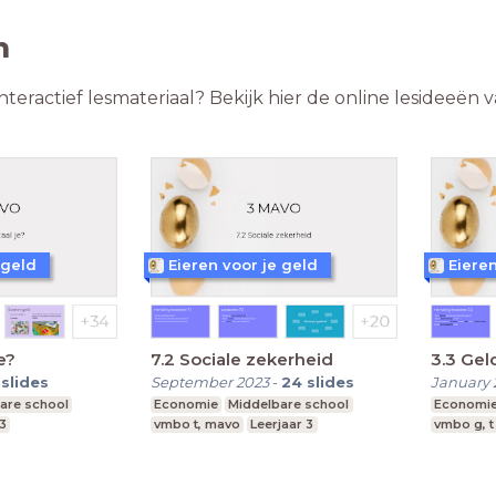
n
teractief lesmateriaal? Bekijk hier de online lesideeën 
 geld
Eieren voor je geld
Eieren
e?
7.2 Sociale zekerheid
3.3 Gel
slides
September 2023
-
24
slides
January 
are school
Economie
Middelbare school
Economi
 3
vmbo t, mavo
Leerjaar 3
vmbo g, t