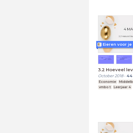
Eieren voor je
3.2 Hoeveel lev
October 2018
-
44
Economie
Middelb
vmbo t
Leerjaar 4