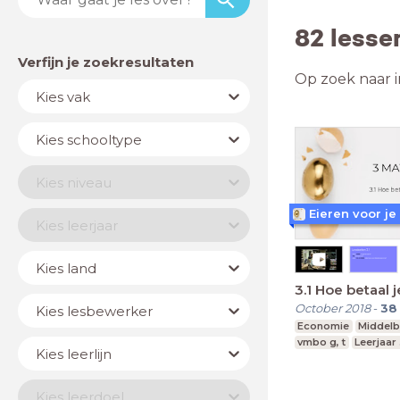
82 lesse
Verfijn je zoekresultaten
Op zoek naar in
Vak
Kies vak
Schooltype
Kies schooltype
Niveau
Kies niveau
Eieren voor je
Jaar
Kies leerjaar
Land
Kies land
3.1 Hoe betaal j
Lesbewerker
October 2018
-
38
Kies lesbewerker
Economie
Middelb
vmbo g, t
Leerjaar
Leerlijn
Kies leerlijn
Leerdoel
Kies leerdoel