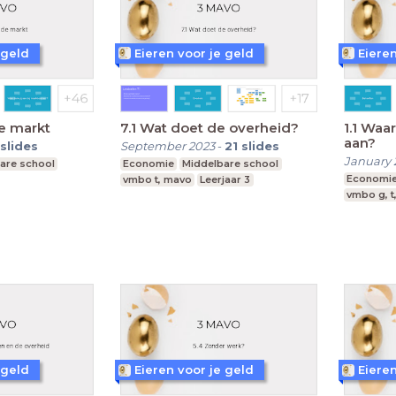
 geld
Eieren voor je geld
Eieren
e markt
7.1 Wat doet de overheid?
1.1 Waa
aan?
slides
September 2023
-
21
slides
January 
are school
Economie
Middelbare school
Economi
vmbo t, mavo
Leerjaar 3
vmbo g, t
 geld
Eieren voor je geld
Eieren