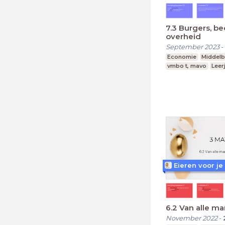
7.3 Burgers, be
overheid
September 2023
-
Economie
Middelb
vmbo t, mavo
Leer
Eieren voor je
6.2 Van alle ma
November 2022
-