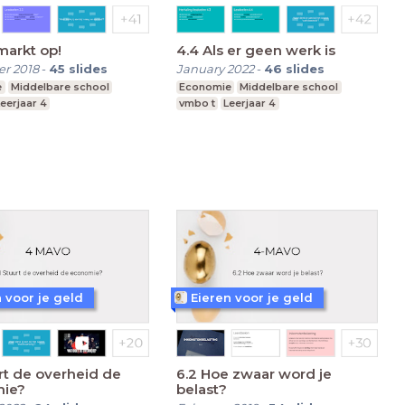
markt op!
4.4 Als er geen werk is
r 2018
-
45
slides
January 2022
-
46
slides
e
Middelbare school
Economie
Middelbare school
eerjaar 4
vmbo t
Leerjaar 4
 voor je geld
Eieren voor je geld
urt de overheid de
6.2 Hoe zwaar word je
ie?
belast?