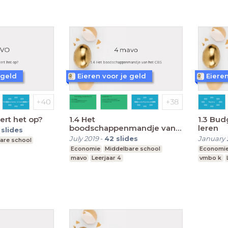
 geld
Eieren voor je geld
Eieren
ert het op?
1.4 Het
1.3 Bud
boodschappenmandje van
leren
slides
het CBS
July 2019
-
42
slides
January 
are school
Economie
Middelbare school
Economi
mavo
Leerjaar 4
vmbo k