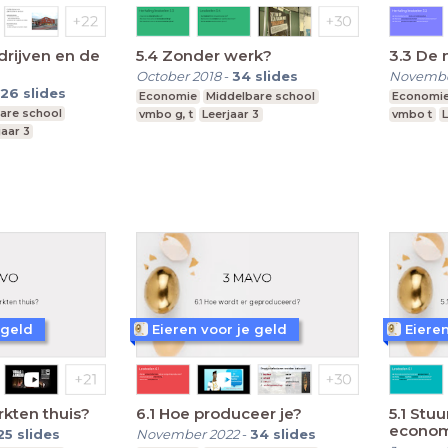
drijven en de
5.4 Zonder werk?
3.3 De 
October 2018
-
34
slides
Novembe
26
slides
Economie
Middelbare school
Economi
are school
vmbo g, t
Leerjaar 3
vmbo t
L
jaar 3
 geld
Eieren voor je geld
Eieren
rkten thuis?
6.1 Hoe produceer je?
5.1 Stu
econom
25
slides
November 2022
-
34
slides