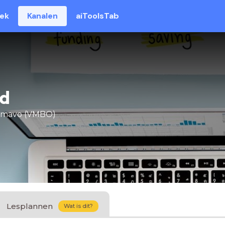
eek
Kanalen
aiToolsTab
ld
 mavo (VMBO)
Lesplannen
Wat is dit?