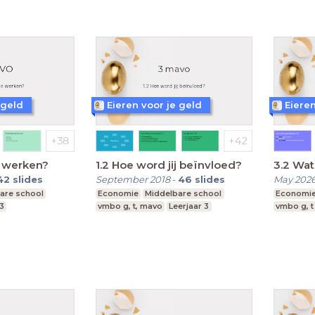
 geld
Eieren voor je geld
Eieren
e werken?
1.2 Hoe word jij beïnvloed?
3.2 Wat
42
slides
September 2018
-
46
slides
May 202
are school
Economie
Middelbare school
Economi
 3
vmbo g, t, mavo
Leerjaar 3
vmbo g, t