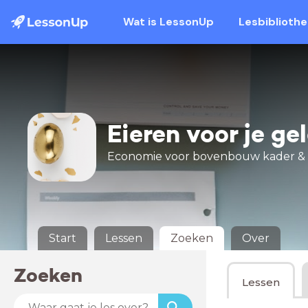
Wat is LessonUp
Lesbiblioth
Eieren voor je ge
Economie voor bovenbouw kader &
Start
Lessen
Zoeken
Over
Zoeken
Lessen