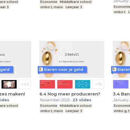
January 
are school
Economie
Middelbare school
Economi
jaar 3
vmbo t, mavo
Leerjaar 3
vmbo t
L
 geld
Eieren voor je geld
Eieren
uzes maken!
6.4 Nog meer produceren?
3.4 Ba
lides
November 2022
-
23
slides
January 
are school
Economie
Middelbare school
Economi
vmbo t, mavo
Leerjaar 3
vmbo g, t