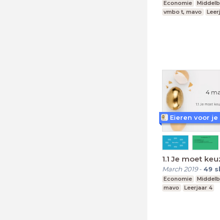
Economie
Middelb
vmbo t, mavo
Leer
Eieren voor je
1.1 Je moet ke
March 2019
-
49
s
Economie
Middelb
mavo
Leerjaar 4