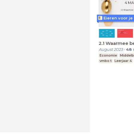
Eieren voor je
2.1 Waarmee be
August 2023
-
48
Economie
Middelb
vmbo t
Leerjaar 4