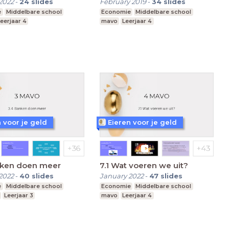
2022
-
24
slides
February 2019
-
34
slides
e
Middelbare school
Economie
Middelbare school
eerjaar 4
mavo
Leerjaar 4
 voor je geld
Eieren voor je geld
nken doen meer
7.1 Wat voeren we uit?
2022
-
40
slides
January 2022
-
47
slides
e
Middelbare school
Economie
Middelbare school
Leerjaar 3
mavo
Leerjaar 4