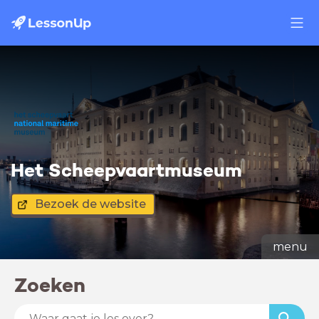
Het Scheepvaartmuseum
Bezoek de website
menu
Zoeken