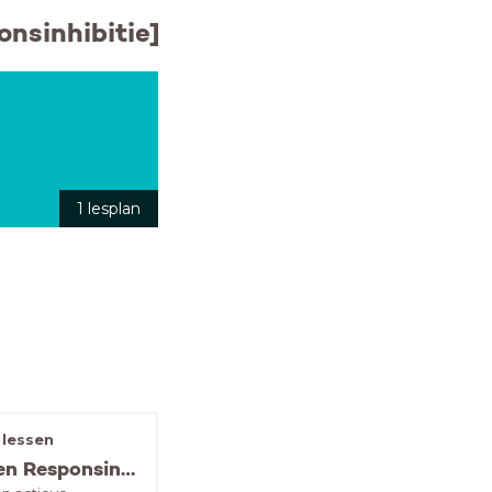
onsinhibitie]
1 lesplan
 lessen
Werkvormen Responsinhibtie [Denken dan doen]