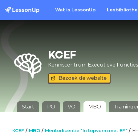
Wat is LessonUp
Lesbiblioth
KCEF
Kenniscentrum Executieve Functies
Bezoek de website
Start
PO
VO
MBO
Traininge
KCEF
MBO
Mentorlicentie "In topvorm met EF"
EF