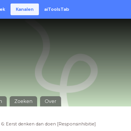
eek
Kanalen
aiToolsTab
n
Zoeken
Over
 6: Eerst denken dan doen [Responsinhibitie]