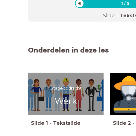
1
/
5
Slide
1
:
Tekst
Onderdelen in deze les
Stageopdracht
Werk
Slide
1
-
Tekstslide
Slide
2
-