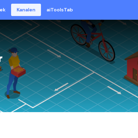
eek
Kanalen
aiToolsTab
r