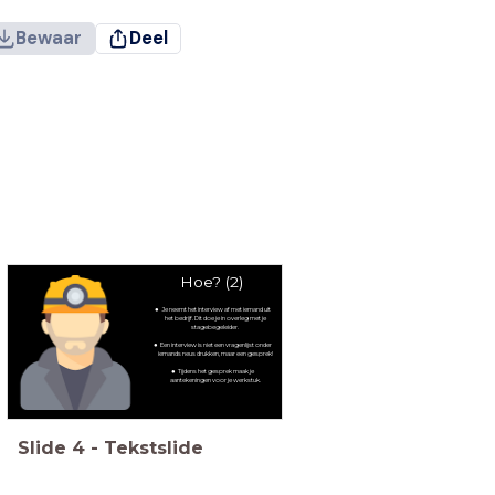
Bewaar
Deel
Hoe? (2)
Je neemt het interview af met iemand uit
het bedrijf. Dit doe je in overleg met je
stagebegeleider.
Een interview is niet een vragenlijst onder
iemands neus drukken, maar een gesprek!
Tijdens het gesprek maak je
aantekeningen voor je werkstuk.
Slide
4
-
Tekstslide