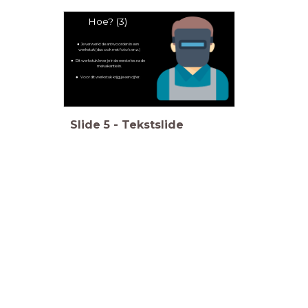
Hoe? (3)
Je verwerkt de antwoorden in een
werkstuk (dus ook met foto's enz.)
Dit werkstuk lever je in de eerste les na de
meivakantie in.
Voor dit werkstuk krijg je een cijfer.
Slide
5
-
Tekstslide