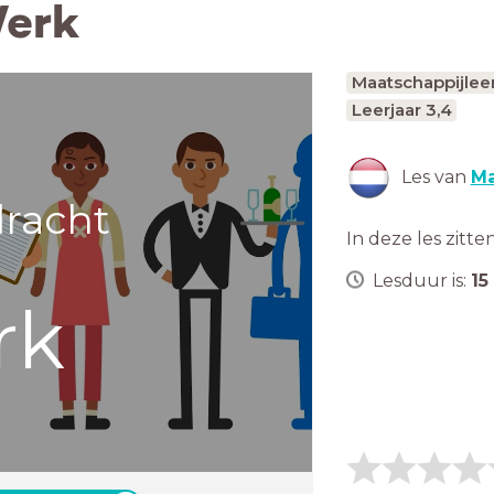
Werk
Maatschappijlee
Leerjaar 3,4
Les van
Ma
racht
In deze les zitte
Lesduur is:
15
rk