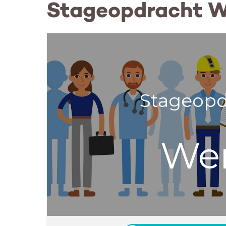
Stageopdracht 
Stageopd
We