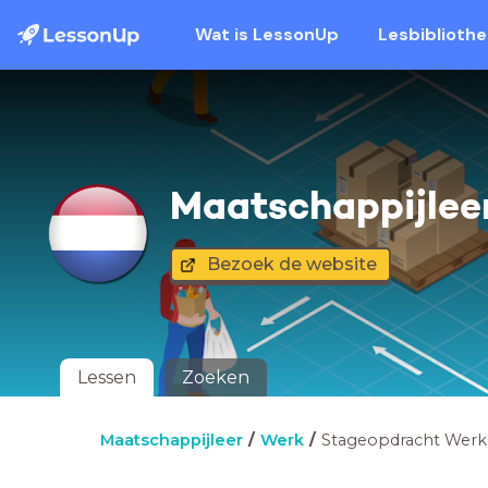
Wat is LessonUp
Lesbiblioth
Maatschappijlee
Bezoek de website
Lessen
Zoeken
Maatschappijleer
Werk
Stageopdracht Werk