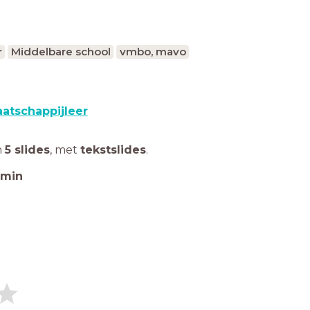
r
Middelbare school
vmbo, mavo
atschappijleer
n
5 slides
,
met
tekstslides
.
min