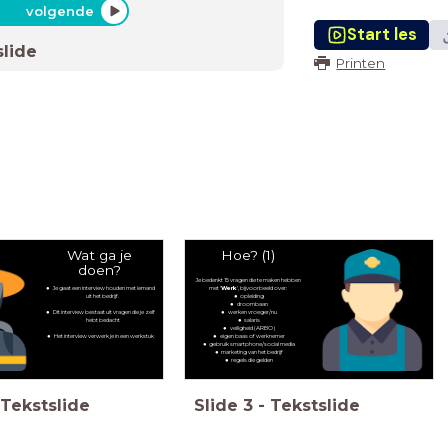
volgende
Start les
slide
Printen
Wat ga je
Hoe? (1)
doen?
Je bedenkt 15 vragen die te maken hebben
Je gaat een interview houden met iemand
met '
Werk
', bijvoorbeeld over:
uit het bedrijf.
opleiding
droombaan
Dit interview bestaat uit vragen die je zelf
werken vroeger/nu
hebt bedacht
salaris
veiligheid (ARBO)
Het interview verwerk je in een werkstuk
eigen baas of werknemer
gebruik smartphone/social media
marketing van het bedrijf
regels die gelden
Tekstslide
Slide
3
-
Tekstslide