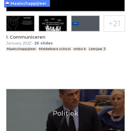
Maatschappijleer
1. Communiceren
January 2022
-
25
slides
Maatschappijleer
Middelbare school
vmbo k
Leerjaar 3