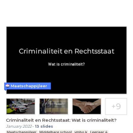
Maatschappijleer
Criminaliteit en Rechtsstaat: Wat is criminaliteit?
January 2022
-
13
slides
Maatschappijleer
Middelbare school
vmbo k
Leerjaar 4