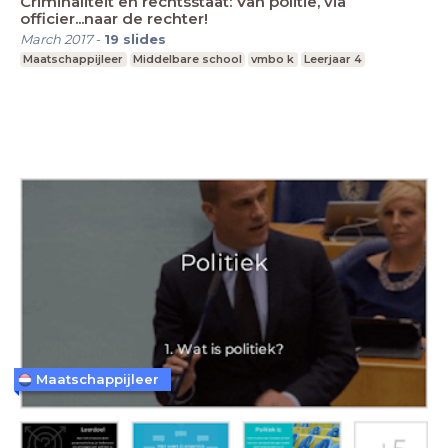
Criminaliteit en rechtsstaat: Van politie, via
officier...naar de rechter!
March 2017
-
19
slides
Maatschappijleer
Middelbare school
vmbo k
Leerjaar 4
Maatschappijleer