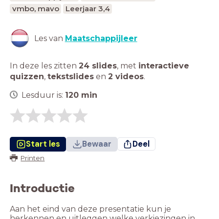
vmbo, mavo
Leerjaar 3,4
Les van
Maatschappijleer
In deze les zitten
24 slides
,
met
interactieve
quizzen
,
tekstslides
en
2 videos
.
Lesduur is:
120
min
Start les
Bewaar
Deel
Printen
Introductie
Aan het eind van deze presentatie kun je
herkennen en uitleggen welke verkiezingen in