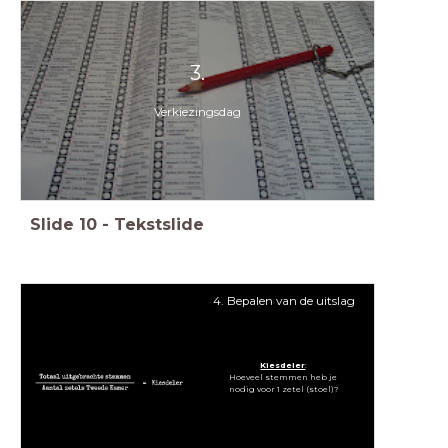
3.
Verkiezingsdag
Slide
10
-
Tekstslide
4. Bepalen van de uitslag
Kiesdeler
:
Hoeveel stemmen heb je
nodig voor 1 zetel (stoel)?