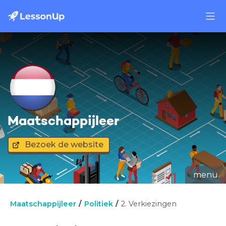
Maatschappijleer
Bezoek de website
menu
Maatschappijleer
Politiek
2. Verkiezingen