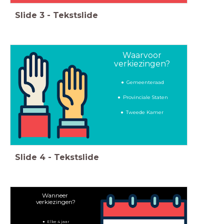
Slide
3
-
Tekstslide
Waarvoor
verkiezingen?
Gemeenteraad
Provinciale Staten
Tweede Kamer
Slide
4
-
Tekstslide
Wanneer
verkiezingen?
Elke 4 jaar