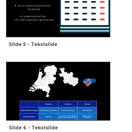
Na een kabinetsval (alleen
landelijk)
Na gemeentelijke
herindeling(alleen gemeente)
Slide
5
-
Tekstslide
Slide
6
-
Tekstslide