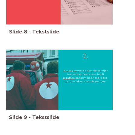
Slide
8
-
Tekstslide
2.
Campagne
voeren door de partijen
(
canvassen
). Daarnaast (veel)
debatten
op televisie en radio door
de lijsttrekkers van de partijen.
Slide
9
-
Tekstslide