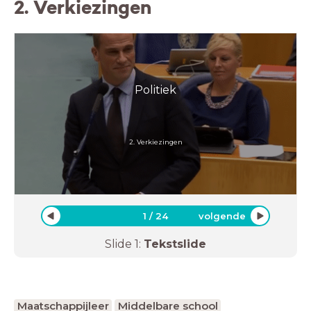
2. Verkiezingen
Politiek
2. Verkiezingen
1
/
24
volgende
Slide
1
:
Tekstslide
Maatschappijleer
Middelbare school