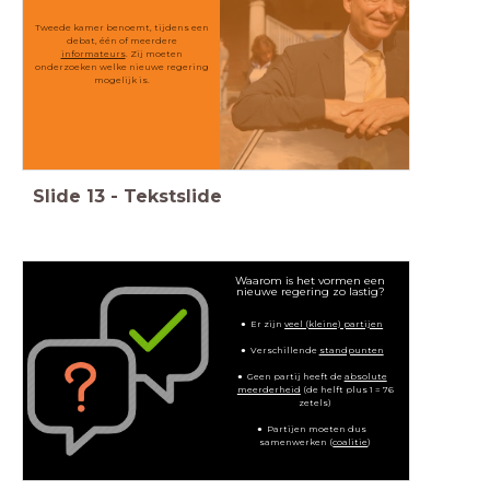
Tweede kamer benoemt, tijdens een
debat, één of meerdere
informateurs
. Zij moeten
onderzoeken welke nieuwe regering
mogelijk is.
Slide
13
-
Tekstslide
Waarom is het vormen een
nieuwe regering zo lastig?
Er zijn
veel (kleine) partijen
Verschillende
standpunten
Geen partij heeft de
absolute
meerderheid
(de helft plus 1 = 76
zetels)
Partijen moeten dus
samenwerken (
coalitie
)