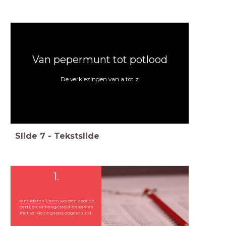
Van pepermunt tot potlood
De verkiezingen van a tot z
Slide
7
-
Tekstslide
1.
Kandidatenlijsten
worden door de
partijen samengesteld en samen
met verkiezingspas opgestuurd.