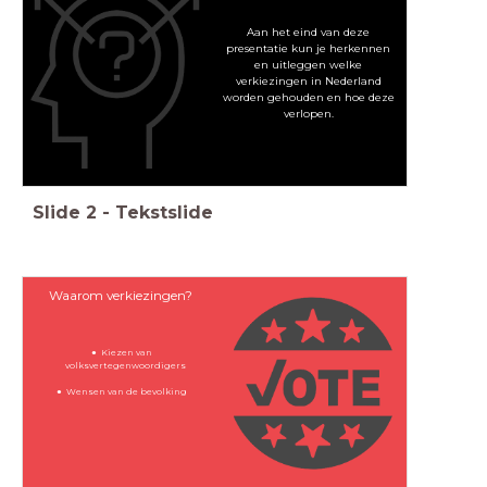
Aan het eind van deze
presentatie kun je herkennen
en uitleggen welke
verkiezingen in Nederland
worden gehouden en hoe deze
verlopen.
Slide
2
-
Tekstslide
Waarom verkiezingen?
Kiezen van
volksvertegenwoordigers
Wensen van de bevolking