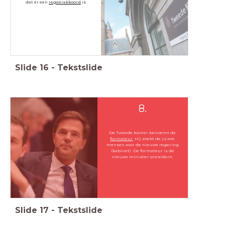
dat er een
regeerakkoord
is
Slide
16
-
Tekstslide
8.
De Tweede Kamer benoemt de
formateur
. Hij zoekt de juiste
mensen voor de nieuwe regering
(kabinet). De formateur is de
nieuwe minister-president.
Slide
17
-
Tekstslide