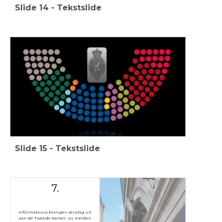
Slide
14
-
Tekstslide
Slide
15
-
Tekstslide
7.
Informateurs brengen verslag uit
aan de Tweede Kamer: zij melden