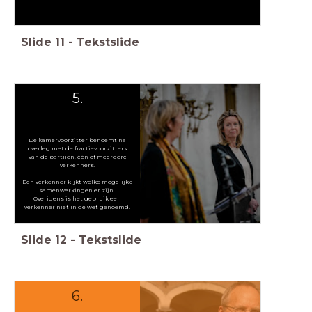
Slide
11
-
Tekstslide
5.
De kamervoorzitter benoemt na
overleg met de fractievoorzitters
van de partijen, één of meerdere
verkenners.
Een verkenner kijkt welke mogelijke
samenwerkingen er zijn.
Overigens is het gebruik een
verkenner niet in de wet genoemd.
Slide
12
-
Tekstslide
6.